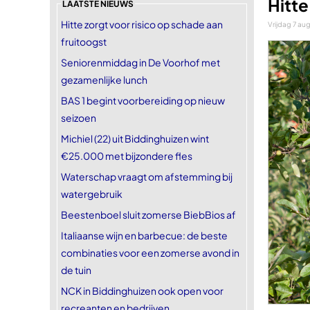
Hitte
LAATSTE NIEUWS
Hitte zorgt voor risico op schade aan
Vrijdag 7 au
fruitoogst
Seniorenmiddag in De Voorhof met
gezamenlijke lunch
BAS 1 begint voorbereiding op nieuw
seizoen
Michiel (22) uit Biddinghuizen wint
€25.000 met bijzondere fles
Waterschap vraagt om afstemming bij
watergebruik
Beestenboel sluit zomerse BiebBios af
Italiaanse wijn en barbecue: de beste
combinaties voor een zomerse avond in
de tuin
NCK in Biddinghuizen ook open voor
recreanten en bedrijven