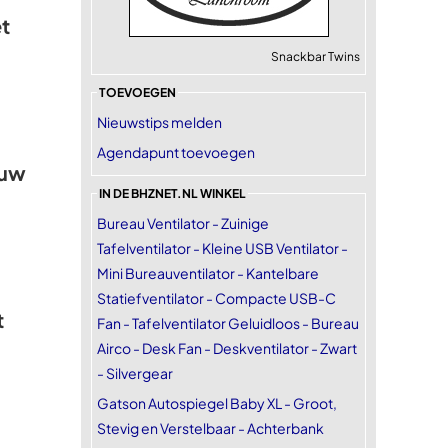
t
Snackbar Twins
TOEVOEGEN
Nieuwstips melden
Agendapunt toevoegen
euw
IN DE BHZNET.NL WINKEL
Bureau Ventilator - Zuinige
Tafelventilator - Kleine USB Ventilator -
Mini Bureauventilator - Kantelbare
Statiefventilator - Compacte USB-C
t
Fan - Tafelventilator Geluidloos - Bureau
Airco - Desk Fan - Deskventilator - Zwart
- Silvergear
Gatson Autospiegel Baby XL - Groot,
Stevig en Verstelbaar - Achterbank