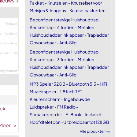
nieuws →
Pakket – Knutselen - Knutselset voor
Meisjes & Jongens - Knutselpakketten
Beconfident stevige Huishoudtrap
(Nieuws)
Keukentrap - 4 Treden - Metalen
el - kachels)
Huishoudladder Inklapbaar - Trapladder
Opvouwbaar - Anti-Slip
el - kachels)
Beconfident stevige Huishoudtrap
inkel - tuin)
Keukentrap - 3 Treden - Metalen
Huishoudladder Inklapbaar - Trapladder
e apparaten)
Opvouwbaar - Anti-Slip
MP3 Speler 32GB - Bluetooth 5.3 - HiFi
Muziekspeler - 1,8 Inch TFT
Kleurenscherm - Ingebouwde
Luidspreker - FM Radio -
eek
Spraakrecorder - E-Book - Inclusief
Hoofdtelefoon -Uitbreidbaar tot 128GB
Meer ->
Alle produkten ->