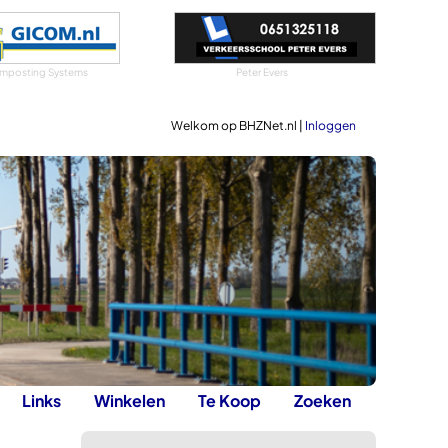
mposting Systems
Peter Evers
Welkom op BHZNet.nl |
Inloggen
Links
Winkelen
Te Koop
Zoeken