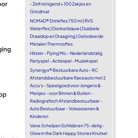
oor
- Zelfreinigend + 100 Zakjes en
Grindmat
NOMAD® Drinkfles 750 ml | RVS
Waterfles | Donkerblauw | Dubbele
Draaidop en Draagring | Geïsoleerde
Metalen Thermosfles
ging
Hitster - Flying Mic - Nederlandstalig
Partyspel - Actiespel - Muziekspel
Synergyx® Bestuurbare Auto - RC
Afstandsbestuurbare Raceauto met 2
Accu's - Speelgoed voor Jongens &
Meisjes - voor Binnen & Buiten -
 op
Radiografisch Afstandbestuurbaar -
Auto Bestuurbaar - Volwassenen &
Kinderen
Vaive Schelpen Schilderen 75-delig –
Glow in the Dark Happy Stones Knutsel