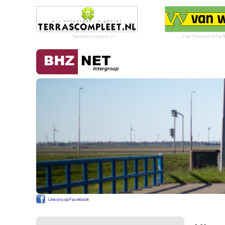
Terrascompleet.nl
Van Werven infra 
Like ons op Facebook