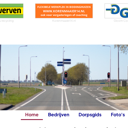
& recycling
Korenmaaier14.nl
Gicom Co
Home
Bedrijven
Dorpsgids
Foto's