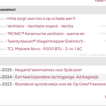
Meer 
AANGEPAST
-
Hitte zorgt voor risico op schade aan fr
026
-
Ventilator - Ventilator staand - Ventila
(Wink
026
-
TRONIC® Keramische ventilator - warme en
(Wink
026
-
Twenty4seven® Vliegenmepper Elektrisch -
(W
026
-
TCL Mobiele Airco - 9000 BTU - 3-in-1 AC
026
(Winkel - huishoudelijk
-2025 -
Negatief zwemadvies voor Spijkvijver
-2024 -
Een heel bijzondere tachtigjarige: Ad Kragtwijk
-2023 -
Boordevol spoorboekje voor de Op Dreef Feestw