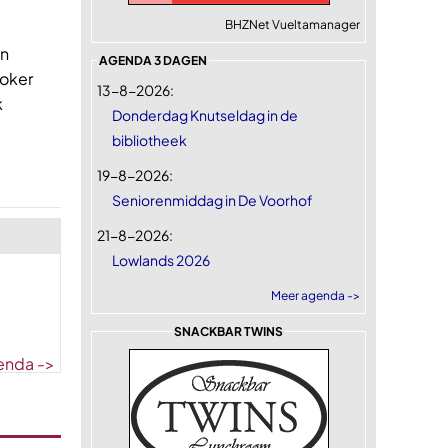
BHZNet Vueltamanager
en
AGENDA 3 DAGEN
toker
13-8-2026:
k
Donderdag Knutseldag in de
bibliotheek
19-8-2026:
Seniorenmiddag in De Voorhof
21-8-2026:
Lowlands 2026
Meer agenda ->
SNACKBAR TWINS
enda ->