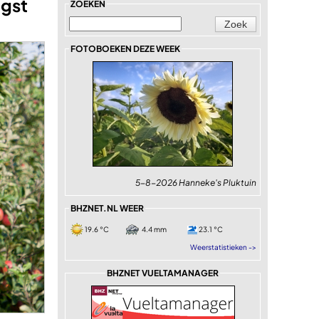
ogst
ZOEKEN
FOTOBOEKEN DEZE WEEK
5-8-2026 Hanneke's Pluktuin
BHZNET.NL WEER
19.6 °C
4.4 mm
23.1 °C
Weerstatistieken ->
BHZNET VUELTAMANAGER