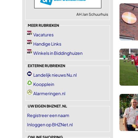
AH Jan Schuurhuis
MEER RUBRIEKEN
Vacatures
Handige Links
Winkels in Biddinghuizen
EXTERNE RUBRIEKEN
Landelijk nieuws Nu.nl
Koopplein
Alarmeringen.nl
UW EIGEN BHZNET.NL
Registreer een naam
Inloggen op BHZNet.nl
ONLINE SHOPPING