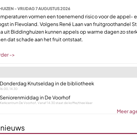
UIZEN - VRIJDAG 7 AUGUSTUS 2026
mperaturen vormen een toenemend risico voor de appel- 
gst in Flevoland. Volgens René Laan van fruitgroothandel S
a uit Biddinghuizen kunnen appels op warme dagen zo ster
n dat schade aan het fruit ontstaat.
rder ->
Donderdag Knutseldag in de bibliotheek
16.00, 14.30
Seniorenmiddag in De Voorhof
Kerkcentrum De Voorhof, Vanaf 14.30 staat de koffie/thee klaar
Meer ag
 nieuws