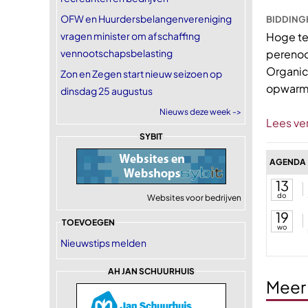
OFW en Huurdersbelangenvereniging
BIDDINGH
vragen minister om afschaffing
Hoge te
vennootschapsbelasting
perenoo
Organic
Zon en Zegen start nieuw seizoen op
opwarme
dinsdag 25 augustus
Nieuws deze week ->
Lees ve
SYBIT
AGENDA
13
do
Websites voor bedrijven
19
TOEVOEGEN
wo
Nieuwstips melden
AH JAN SCHUURHUIS
Meer