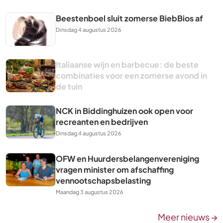
Beestenboel sluit zomerse BiebBios af
Dinsdag 4 augustus 2026
Italiaanse wijn en barbecue: de beste
combinaties voor een zomerse avond in
de tuin
NCK in Biddinghuizen ook open voor
recreanten en bedrijven
Dinsdag 4 augustus 2026
OFW en Huurdersbelangenvereniging
vragen minister om afschaffing
vennootschapsbelasting
Maandag 3 augustus 2026
Meer nieuws →