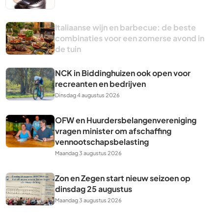
Italiaanse wijn en barbecue: de beste
combinaties voor een zomerse avond in
de tuin
NCK in Biddinghuizen ook open voor
recreanten en bedrijven
Dinsdag 4 augustus 2026
OFW en Huurdersbelangenvereniging
vragen minister om afschaffing
vennootschapsbelasting
Maandag 3 augustus 2026
Zon en Zegen start nieuw seizoen op
dinsdag 25 augustus
Maandag 3 augustus 2026