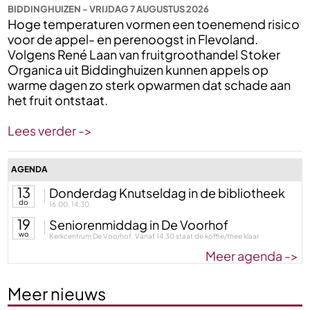
BIDDINGHUIZEN - VRIJDAG 7 AUGUSTUS 2026
Hoge temperaturen vormen een toenemend risico
voor de appel- en perenoogst in Flevoland.
Volgens René Laan van fruitgroothandel Stoker
Organica uit Biddinghuizen kunnen appels op
warme dagen zo sterk opwarmen dat schade aan
het fruit ontstaat.
Lees verder ->
AGENDA
13
Donderdag Knutseldag in de bibliotheek
do
16.00, 14.30
19
Seniorenmiddag in De Voorhof
wo
Kerkcentrum De Voorhof, Vanaf 14.30 staat de koffie/thee klaar
Meer agenda ->
Meer nieuws