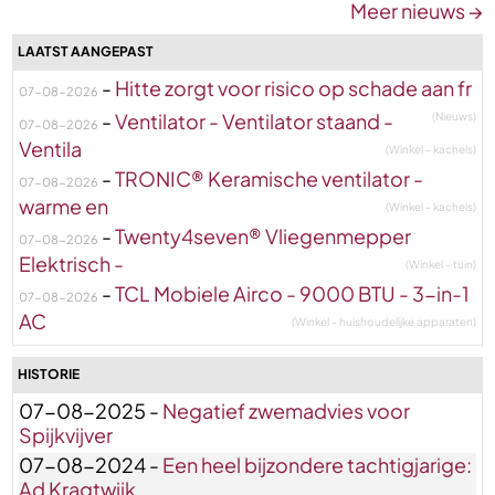
Meer nieuws →
LAATST AANGEPAST
-
Hitte zorgt voor risico op schade aan fr
07-08-2026
-
Ventilator - Ventilator staand -
(Nieuws)
07-08-2026
Ventila
(Winkel - kachels)
-
TRONIC® Keramische ventilator -
07-08-2026
warme en
(Winkel - kachels)
-
Twenty4seven® Vliegenmepper
07-08-2026
Elektrisch -
(Winkel - tuin)
-
TCL Mobiele Airco - 9000 BTU - 3-in-1
07-08-2026
AC
(Winkel - huishoudelijke apparaten)
HISTORIE
07-08-2025 -
Negatief zwemadvies voor
Spijkvijver
07-08-2024 -
Een heel bijzondere tachtigjarige:
Ad Kragtwijk