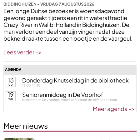
BIDDINGHUIZEN - VRIJDAG 7 AUGUSTUS 2026
Een jonge Duitse bezoeker is woensdagavond
gewond geraakt tijdens een rit in waterattractie
Crazy River in Walibi Holland in Biddinghuizen. De
man verloor een deel van zijn vinger nadat deze
bekneld raakte tussen een bootje en de vaargeul.
Lees verder ->
AGENDA
13
Donderdag Knutseldag in de bibliotheek
do
16.00, 14.30
19
Seniorenmiddag in De Voorhof
wo
Kerkcentrum De Voorhof, Vanaf 14.30 staat de koffie/thee klaar
Meer agenda ->
Meer nieuws