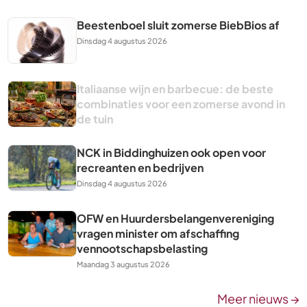
Beestenboel sluit zomerse BiebBios af
Dinsdag 4 augustus 2026
Italiaanse wijn en barbecue: de beste
combinaties voor een zomerse avond in
de tuin
NCK in Biddinghuizen ook open voor
recreanten en bedrijven
Dinsdag 4 augustus 2026
OFW en Huurdersbelangenvereniging
vragen minister om afschaffing
vennootschapsbelasting
Maandag 3 augustus 2026
Meer nieuws →