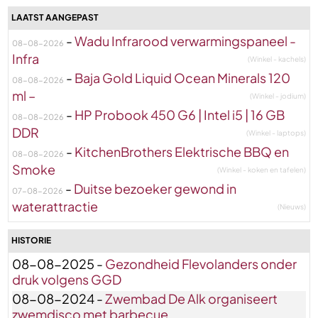
LAATST AANGEPAST
-
Wadu Infrarood verwarmingspaneel -
08-08-2026
Infra
(Winkel - kachels)
-
Baja Gold Liquid Ocean Minerals 120
08-08-2026
ml –
(Winkel - jodium)
-
HP Probook 450 G6 | Intel i5 | 16 GB
08-08-2026
DDR
(Winkel - laptops)
-
KitchenBrothers Elektrische BBQ en
08-08-2026
Smoke
(Winkel - koken en tafelen)
-
Duitse bezoeker gewond in
07-08-2026
waterattractie
(Nieuws)
HISTORIE
08-08-2025 -
Gezondheid Flevolanders onder
druk volgens GGD
08-08-2024 -
Zwembad De Alk organiseert
zwemdisco met barbecue