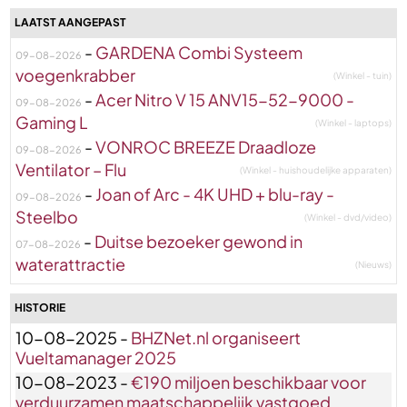
LAATST AANGEPAST
-
GARDENA Combi Systeem
09-08-2026
voegenkrabber
(Winkel - tuin)
-
Acer Nitro V 15 ANV15-52-9000 -
09-08-2026
Gaming L
(Winkel - laptops)
-
VONROC BREEZE Draadloze
09-08-2026
Ventilator – Flu
(Winkel - huishoudelijke apparaten)
-
Joan of Arc - 4K UHD + blu-ray -
09-08-2026
Steelbo
(Winkel - dvd/video)
-
Duitse bezoeker gewond in
07-08-2026
waterattractie
(Nieuws)
HISTORIE
10-08-2025 -
BHZNet.nl organiseert
Vueltamanager 2025
10-08-2023 -
€190 miljoen beschikbaar voor
verduurzamen maatschappelijk vastgoed