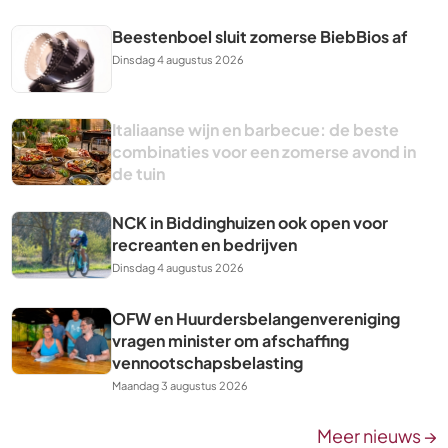
Beestenboel sluit zomerse BiebBios af
Dinsdag 4 augustus 2026
Italiaanse wijn en barbecue: de beste
combinaties voor een zomerse avond in
de tuin
NCK in Biddinghuizen ook open voor
recreanten en bedrijven
Dinsdag 4 augustus 2026
OFW en Huurdersbelangenvereniging
vragen minister om afschaffing
vennootschapsbelasting
Maandag 3 augustus 2026
Meer nieuws →