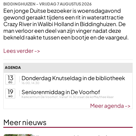
BIDDINGHUIZEN - VRIJDAG 7 AUGUSTUS 2026
Een jonge Duitse bezoeker is woensdagavond
gewond geraakt tijdens een rit in waterattractie
Crazy River in Walibi Holland in Biddinghuizen. De
man verloor een deel van zijn vinger nadat deze
bekneld raakte tussen een bootje en de vaargeul.
Lees verder ->
AGENDA
13
Donderdag Knutseldag in de bibliotheek
do
16.00, 14.30
19
Seniorenmiddag in De Voorhof
wo
Kerkcentrum De Voorhof, Vanaf 14.30 staat de koffie/thee klaar
Meer agenda ->
Meer nieuws