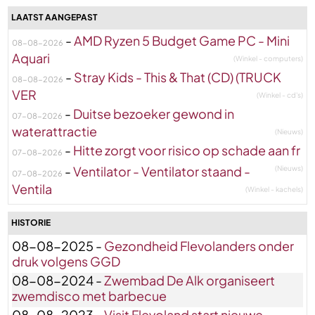
LAATST AANGEPAST
-
AMD Ryzen 5 Budget Game PC - Mini
08-08-2026
Aquari
(Winkel - computers)
-
Stray Kids - This & That (CD) (TRUCK
08-08-2026
VER
(Winkel - cd's)
-
Duitse bezoeker gewond in
07-08-2026
waterattractie
(Nieuws)
-
Hitte zorgt voor risico op schade aan fr
07-08-2026
-
Ventilator - Ventilator staand -
(Nieuws)
07-08-2026
Ventila
(Winkel - kachels)
HISTORIE
08-08-2025 -
Gezondheid Flevolanders onder
druk volgens GGD
08-08-2024 -
Zwembad De Alk organiseert
zwemdisco met barbecue
08-08-2023 -
Visit Flevoland start nieuwe