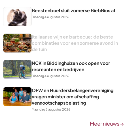
Beestenboel sluit zomerse BiebBios af
Dinsdag 4 augustus 2026
Italiaanse wijn en barbecue: de beste
combinaties voor een zomerse avond in
de tuin
NCK in Biddinghuizen ook open voor
recreanten en bedrijven
Dinsdag 4 augustus 2026
OFW en Huurdersbelangenvereniging
vragen minister om afschaffing
vennootschapsbelasting
Maandag 3 augustus 2026
Meer nieuws →