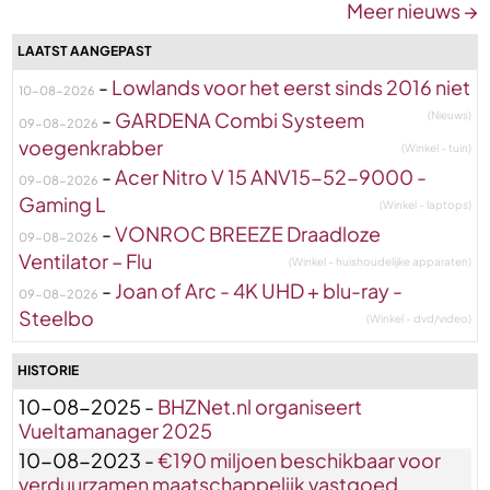
Meer nieuws →
LAATST AANGEPAST
-
Lowlands voor het eerst sinds 2016 niet
10-08-2026
-
GARDENA Combi Systeem
(Nieuws)
09-08-2026
voegenkrabber
(Winkel - tuin)
-
Acer Nitro V 15 ANV15-52-9000 -
09-08-2026
Gaming L
(Winkel - laptops)
-
VONROC BREEZE Draadloze
09-08-2026
Ventilator – Flu
(Winkel - huishoudelijke apparaten)
-
Joan of Arc - 4K UHD + blu-ray -
09-08-2026
Steelbo
(Winkel - dvd/video)
HISTORIE
10-08-2025 -
BHZNet.nl organiseert
Vueltamanager 2025
10-08-2023 -
€190 miljoen beschikbaar voor
verduurzamen maatschappelijk vastgoed