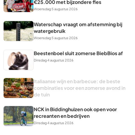
€25.000 met bijzondere fles
Woensdag 5 augustus 2026
Waterschap vraagt om afstemming bij
watergebruik
Woensdag 5 augustus 2026
Beestenboel sluit zomerse BiebBios af
Dinsdag 4 augustus 2026
Italiaanse wijn en barbecue: de beste
combinaties voor een zomerse avond in
de tuin
NCK in Biddinghuizen ook open voor
recreanten en bedrijven
Dinsdag 4 augustus 2026