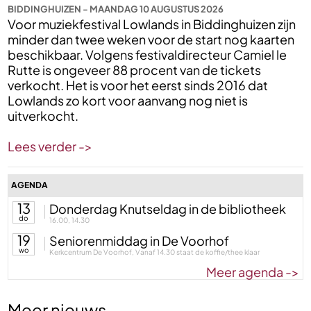
BIDDINGHUIZEN - MAANDAG 10 AUGUSTUS 2026
Voor muziekfestival Lowlands in Biddinghuizen zijn
minder dan twee weken voor de start nog kaarten
beschikbaar. Volgens festivaldirecteur Camiel le
Rutte is ongeveer 88 procent van de tickets
verkocht. Het is voor het eerst sinds 2016 dat
Lowlands zo kort voor aanvang nog niet is
uitverkocht.
Lees verder ->
AGENDA
13
Donderdag Knutseldag in de bibliotheek
do
16.00, 14.30
19
Seniorenmiddag in De Voorhof
wo
Kerkcentrum De Voorhof, Vanaf 14.30 staat de koffie/thee klaar
Meer agenda ->
Meer nieuws