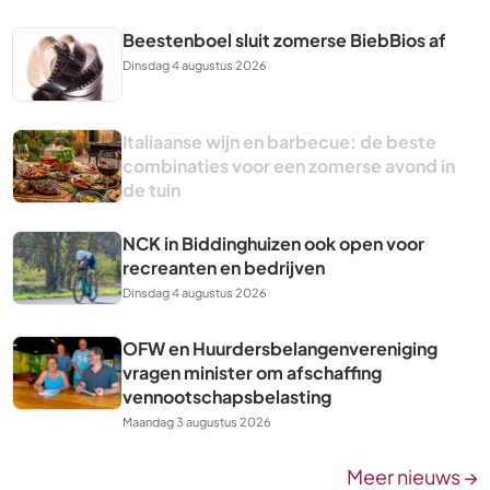
Beestenboel sluit zomerse BiebBios af
Dinsdag 4 augustus 2026
Italiaanse wijn en barbecue: de beste
combinaties voor een zomerse avond in
de tuin
NCK in Biddinghuizen ook open voor
recreanten en bedrijven
Dinsdag 4 augustus 2026
OFW en Huurdersbelangenvereniging
vragen minister om afschaffing
vennootschapsbelasting
Maandag 3 augustus 2026
Meer nieuws →