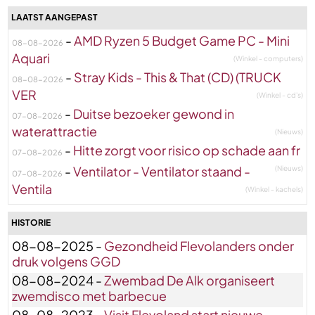
LAATST AANGEPAST
-
AMD Ryzen 5 Budget Game PC - Mini
08-08-2026
Aquari
(Winkel - computers)
-
Stray Kids - This & That (CD) (TRUCK
08-08-2026
VER
(Winkel - cd's)
-
Duitse bezoeker gewond in
07-08-2026
waterattractie
(Nieuws)
-
Hitte zorgt voor risico op schade aan fr
07-08-2026
-
Ventilator - Ventilator staand -
(Nieuws)
07-08-2026
Ventila
(Winkel - kachels)
HISTORIE
08-08-2025 -
Gezondheid Flevolanders onder
druk volgens GGD
08-08-2024 -
Zwembad De Alk organiseert
zwemdisco met barbecue
08-08-2023 -
Visit Flevoland start nieuwe