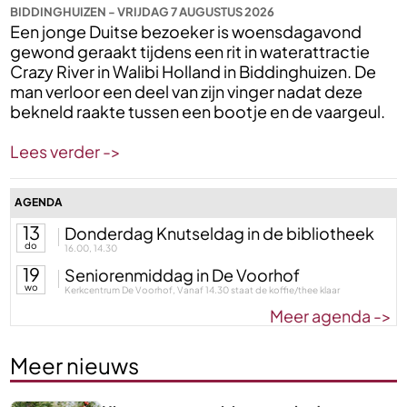
BIDDINGHUIZEN - VRIJDAG 7 AUGUSTUS 2026
Een jonge Duitse bezoeker is woensdagavond
gewond geraakt tijdens een rit in waterattractie
Crazy River in Walibi Holland in Biddinghuizen. De
man verloor een deel van zijn vinger nadat deze
bekneld raakte tussen een bootje en de vaargeul.
Lees verder ->
AGENDA
13
Donderdag Knutseldag in de bibliotheek
do
16.00, 14.30
19
Seniorenmiddag in De Voorhof
wo
Kerkcentrum De Voorhof, Vanaf 14.30 staat de koffie/thee klaar
Meer agenda ->
Meer nieuws