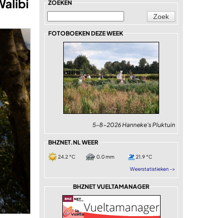
alibi
ZOEKEN
FOTOBOEKEN DEZE WEEK
5-8-2026 Hanneke's Pluktuin
BHZNET.NL WEER
24.2 °C
0.0 mm
21.9 °C
Weerstatistieken ->
BHZNET VUELTAMANAGER