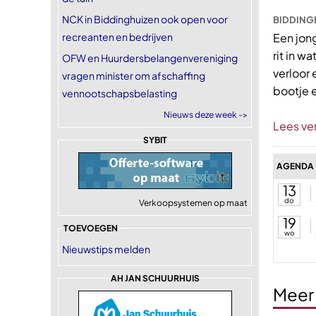
NCK in Biddinghuizen ook open voor
BIDDINGH
recreanten en bedrijven
Een jon
rit in w
OFW en Huurdersbelangenvereniging
verloor 
vragen minister om afschaffing
bootje 
vennootschapsbelasting
Nieuws deze week ->
Lees ve
SYBIT
AGENDA
13
do
Verkoopsystemen op maat
19
TOEVOEGEN
wo
Nieuwstips melden
AH JAN SCHUURHUIS
Meer