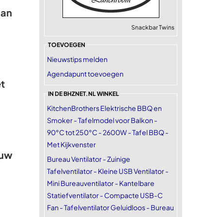
aan
Snackbar Twins
TOEVOEGEN
Nieuwstips melden
Agendapunt toevoegen
t
IN DE BHZNET.NL WINKEL
KitchenBrothers Elektrische BBQ en
Smoker - Tafelmodel voor Balkon -
90°C tot 250°C - 2600W - Tafel BBQ -
Met Kijkvenster
euw
Bureau Ventilator - Zuinige
Tafelventilator - Kleine USB Ventilator -
Mini Bureauventilator - Kantelbare
Statiefventilator - Compacte USB-C
Fan - Tafelventilator Geluidloos - Bureau