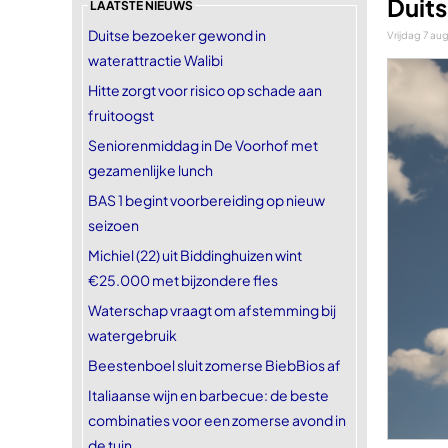
Duits
LAATSTE NIEUWS
Duitse bezoeker gewond in
Vrijdag 7 au
waterattractie Walibi
Hitte zorgt voor risico op schade aan
fruitoogst
Seniorenmiddag in De Voorhof met
gezamenlijke lunch
BAS 1 begint voorbereiding op nieuw
seizoen
Michiel (22) uit Biddinghuizen wint
€25.000 met bijzondere fles
Waterschap vraagt om afstemming bij
watergebruik
Beestenboel sluit zomerse BiebBios af
Italiaanse wijn en barbecue: de beste
combinaties voor een zomerse avond in
de tuin