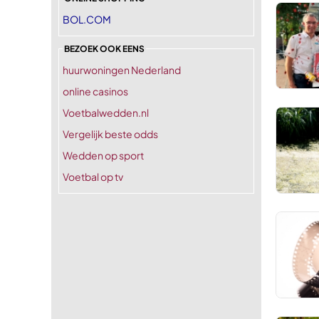
BOL.COM
BEZOEK OOK EENS
huurwoningen Nederland
online casinos
Voetbalwedden.nl
Vergelijk beste odds
Wedden op sport
Voetbal op tv