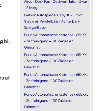
Airco - Desk Fan - Deskventilator - Zwart
t
- Silvergear
Gatson Autospiegel Baby XL - Groot,
Stevig en Verstelbaar - Achterbank
Spiegel Baby
Purloo Automatische Kattenbak 65L XXL
 bij
- Zelfreinigend + 100 Zakjes en
Grindmat
Purloo Automatische Kattenbak 65L XXL
- Zelfreinigend + 100 Zakjes en
Grindmat
Purloo Automatische Kattenbak 65L XXL
os af
- Zelfreinigend + 100 Zakjes en
Grindmat
Purloo Automatische Kattenbak 65L XXL
- Zelfreinigend + 100 Zakjes en
Grindmat