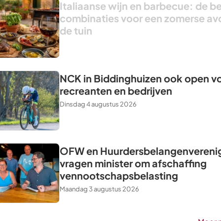
Italiaanse wijn en barbecue: de b
combinaties voor een zomerse av
de tuin
NCK in Biddinghuizen ook open v
recreanten en bedrijven
Dinsdag 4 augustus 2026
OFW en Huurdersbelangenvereni
vragen minister om afschaffing
vennootschapsbelasting
Maandag 3 augustus 2026