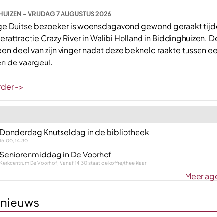
UIZEN - VRIJDAG 7 AUGUSTUS 2026
ge Duitse bezoeker is woensdagavond gewond geraakt tijd
aterattractie Crazy River in Walibi Holland in Biddinghuizen. 
een deel van zijn vinger nadat deze bekneld raakte tussen e
en de vaargeul.
rder ->
Donderdag Knutseldag in de bibliotheek
16.00, 14.30
Seniorenmiddag in De Voorhof
Kerkcentrum De Voorhof, Vanaf 14.30 staat de koffie/thee klaar
Meer ag
 nieuws