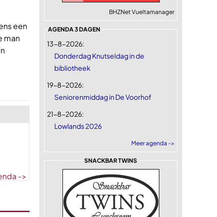
BHZNet Vueltamanager
ens een
AGENDA 3 DAGEN
De man
13-8-2026:
en
Donderdag Knutseldag in de
bibliotheek
19-8-2026:
Seniorenmiddag in De Voorhof
21-8-2026:
Lowlands 2026
Meer agenda ->
SNACKBAR TWINS
enda ->