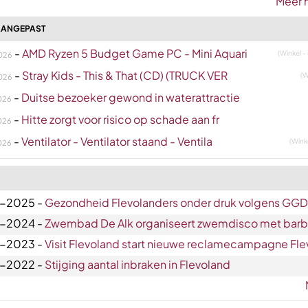
Meer 
AANGEPAST
-
AMD Ryzen 5 Budget Game PC - Mini Aquari
(Winkel 
026
-
Stray Kids - This & That (CD) (TRUCK VER
(W
026
-
Duitse bezoeker gewond in waterattractie
026
-
Hitte zorgt voor risico op schade aan fr
026
-
Ventilator - Ventilator staand - Ventila
(Wink
026
-2025 -
Gezondheid Flevolanders onder druk volgens GGD
-2024 -
Zwembad De Alk organiseert zwemdisco met bar
-2023 -
Visit Flevoland start nieuwe reclamecampagne Fl
-2022 -
Stijging aantal inbraken in Flevoland