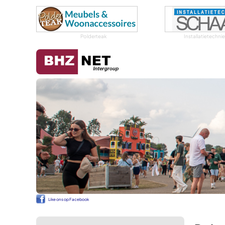
Polderteak
Installatietechn
Like ons op Facebook