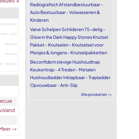
nieuws →
Radiografisch Afstandbestuurbaar -
Auto Bestuurbaar - Volwassenen &
Kinderen
- computers)
Vaive Schelpen Schilderen 75-delig –
inkel - cd's)
Glow in the Dark Happy Stones Knutsel
(Nieuws)
Pakket – Knutselen - Knutselset voor
Meisjes & Jongens - Knutselpakketten
(Nieuws)
Beconfident stevige Huishoudtrap
el - kachels)
Keukentrap - 4 Treden - Metalen
Huishoudladder Inklapbaar - Trapladder
Opvouwbaar - Anti-Slip
Alle produkten ->
becue
evoland
Meer ->