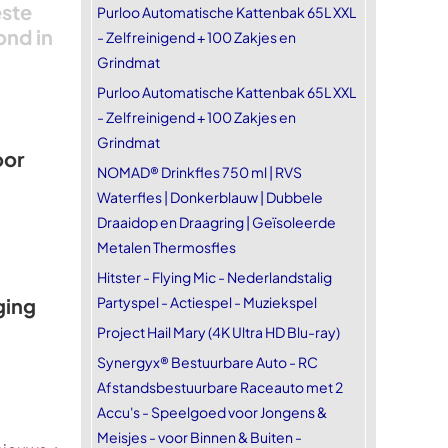
este
Purloo Automatische Kattenbak 65L XXL
ond in
- Zelfreinigend + 100 Zakjes en
Grindmat
Purloo Automatische Kattenbak 65L XXL
- Zelfreinigend + 100 Zakjes en
Grindmat
oor
NOMAD® Drinkfles 750 ml | RVS
Waterfles | Donkerblauw | Dubbele
Draaidop en Draagring | Geïsoleerde
Metalen Thermosfles
Hitster - Flying Mic - Nederlandstalig
ging
Partyspel - Actiespel - Muziekspel
Project Hail Mary (4K Ultra HD Blu-ray)
Synergyx® Bestuurbare Auto - RC
Afstandsbestuurbare Raceauto met 2
Accu's - Speelgoed voor Jongens &
Meisjes - voor Binnen & Buiten -