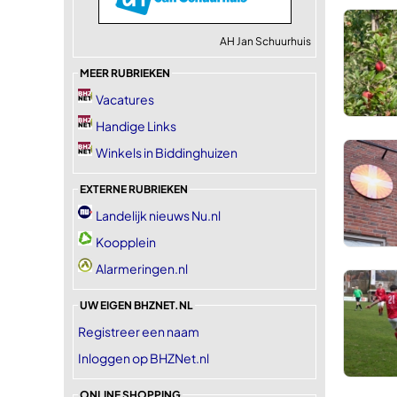
AH Jan Schuurhuis
MEER RUBRIEKEN
Vacatures
Handige Links
Winkels in Biddinghuizen
EXTERNE RUBRIEKEN
Landelijk nieuws Nu.nl
Koopplein
Alarmeringen.nl
UW EIGEN BHZNET.NL
Registreer een naam
Inloggen op BHZNet.nl
ONLINE SHOPPING