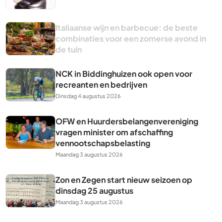
Italiaanse wijn en barbecue: de beste
combinaties voor een zomerse avond in
de tuin
NCK in Biddinghuizen ook open voor
recreanten en bedrijven
Dinsdag 4 augustus 2026
OFW en Huurdersbelangenvereniging
vragen minister om afschaffing
vennootschapsbelasting
Maandag 3 augustus 2026
Zon en Zegen start nieuw seizoen op
dinsdag 25 augustus
Maandag 3 augustus 2026