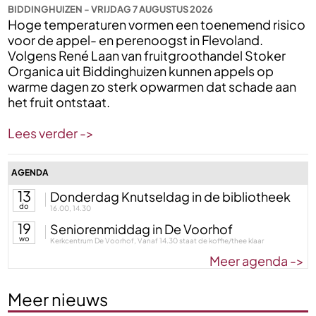
BIDDINGHUIZEN - VRIJDAG 7 AUGUSTUS 2026
Hoge temperaturen vormen een toenemend risico
voor de appel- en perenoogst in Flevoland.
Volgens René Laan van fruitgroothandel Stoker
Organica uit Biddinghuizen kunnen appels op
warme dagen zo sterk opwarmen dat schade aan
het fruit ontstaat.
Lees verder ->
AGENDA
13
Donderdag Knutseldag in de bibliotheek
do
16.00, 14.30
19
Seniorenmiddag in De Voorhof
wo
Kerkcentrum De Voorhof, Vanaf 14.30 staat de koffie/thee klaar
Meer agenda ->
Meer nieuws