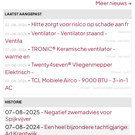
Meer nieuws →
LAATST AANGEPAST
-
Hitte zorgt voor risico op schade aan fr
07-08-2026
-
Ventilator - Ventilator staand -
(Nieuws)
07-08-2026
Ventila
(Winkel - kachels)
-
TRONIC® Keramische ventilator -
07-08-2026
warme en
(Winkel - kachels)
-
Twenty4seven® Vliegenmepper
07-08-2026
Elektrisch -
(Winkel - tuin)
-
TCL Mobiele Airco - 9000 BTU - 3-in-1
07-08-2026
AC
(Winkel - huishoudelijke apparaten)
HISTORIE
07-08-2025 -
Negatief zwemadvies voor
Spijkvijver
07-08-2024 -
Een heel bijzondere tachtigjarige:
Ad Kragtwijk