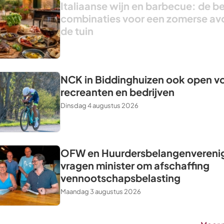
Italiaanse wijn en barbecue: de b
combinaties voor een zomerse av
de tuin
NCK in Biddinghuizen ook open v
recreanten en bedrijven
Dinsdag 4 augustus 2026
OFW en Huurdersbelangenvereni
vragen minister om afschaffing
vennootschapsbelasting
Maandag 3 augustus 2026