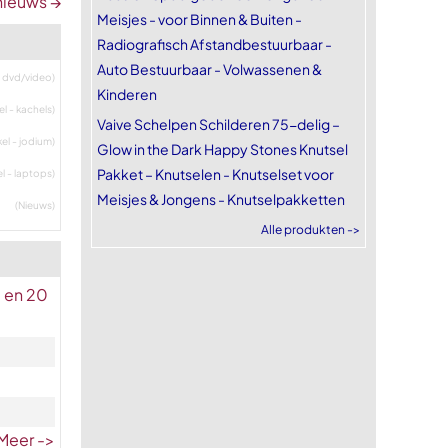
nieuws →
Meisjes - voor Binnen & Buiten -
Radiografisch Afstandbestuurbaar -
Auto Bestuurbaar - Volwassenen &
- dvd/video)
Kinderen
el - kachels)
Vaive Schelpen Schilderen 75-delig –
el - jodium)
Glow in the Dark Happy Stones Knutsel
Pakket – Knutselen - Knutselset voor
l - laptops)
Meisjes & Jongens - Knutselpakketten
(Nieuws)
Alle produkten ->
 en 20
Meer ->