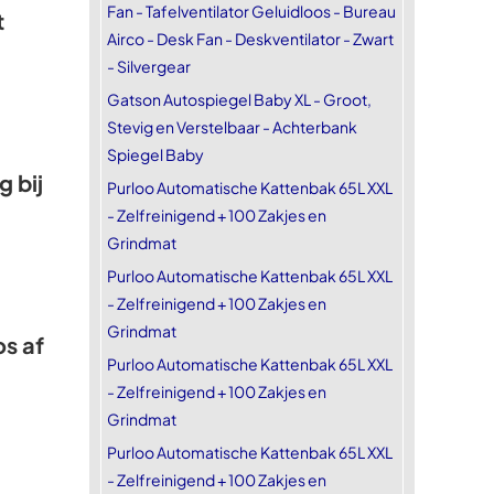
Fan - Tafelventilator Geluidloos - Bureau
t
Airco - Desk Fan - Deskventilator - Zwart
- Silvergear
Gatson Autospiegel Baby XL - Groot,
Stevig en Verstelbaar - Achterbank
Spiegel Baby
 bij
Purloo Automatische Kattenbak 65L XXL
- Zelfreinigend + 100 Zakjes en
Grindmat
Purloo Automatische Kattenbak 65L XXL
- Zelfreinigend + 100 Zakjes en
Grindmat
os af
Purloo Automatische Kattenbak 65L XXL
- Zelfreinigend + 100 Zakjes en
Grindmat
Purloo Automatische Kattenbak 65L XXL
- Zelfreinigend + 100 Zakjes en