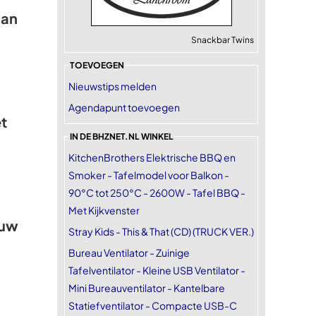
aan
Snackbar Twins
TOEVOEGEN
Nieuwstips melden
Agendapunt toevoegen
t
IN DE BHZNET.NL WINKEL
KitchenBrothers Elektrische BBQ en
Smoker - Tafelmodel voor Balkon -
90°C tot 250°C - 2600W - Tafel BBQ -
Met Kijkvenster
euw
Stray Kids - This & That (CD) (TRUCK VER.)
Bureau Ventilator - Zuinige
Tafelventilator - Kleine USB Ventilator -
Mini Bureauventilator - Kantelbare
Statiefventilator - Compacte USB-C