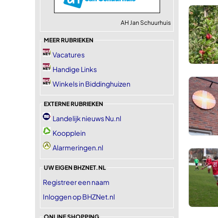
AH Jan Schuurhuis
MEER RUBRIEKEN
Vacatures
Handige Links
Winkels in Biddinghuizen
EXTERNE RUBRIEKEN
Landelijk nieuws Nu.nl
Koopplein
Alarmeringen.nl
UW EIGEN BHZNET.NL
Registreer een naam
Inloggen op BHZNet.nl
ONLINE SHOPPING