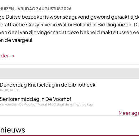
UIZEN - VRIJDAG 7 AUGUSTUS 2026
ge Duitse bezoeker is woensdagavond gewond geraakt tijd
aterattractie Crazy River in Walibi Holland in Biddinghuizen. 
een deel van zijn vinger nadat deze bekneld raakte tussen e
en de vaargeul.
rder ->
Donderdag Knutseldag in de bibliotheek
16.00, 14.30
Seniorenmiddag in De Voorhof
Kerkcentrum De Voorhof, Vanaf 14.30 staat de koffie/thee klaar
Meer ag
 nieuws