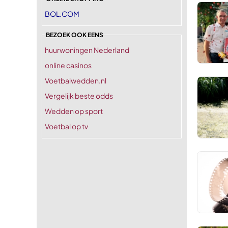
BOL.COM
BEZOEK OOK EENS
huurwoningen Nederland
online casinos
Voetbalwedden.nl
Vergelijk beste odds
Wedden op sport
Voetbal op tv