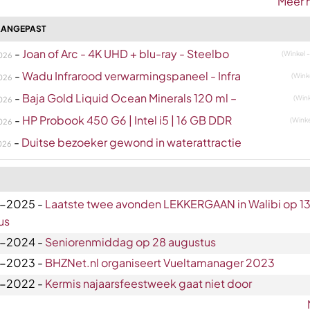
Meer 
AANGEPAST
-
Joan of Arc - 4K UHD + blu-ray - Steelbo
(Winkel 
026
-
Wadu Infrarood verwarmingspaneel - Infra
(Wink
026
-
Baja Gold Liquid Ocean Minerals 120 ml –
(Wink
026
-
HP Probook 450 G6 | Intel i5 | 16 GB DDR
(Winke
026
-
Duitse bezoeker gewond in waterattractie
026
-2025 -
Laatste twee avonden LEKKERGAAN in Walibi op 13
us
-2024 -
Seniorenmiddag op 28 augustus
-2023 -
BHZNet.nl organiseert Vueltamanager 2023
-2022 -
Kermis najaarsfeestweek gaat niet door