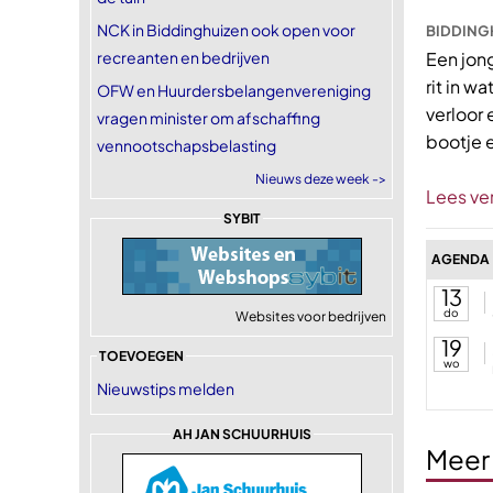
NCK in Biddinghuizen ook open voor
BIDDINGH
recreanten en bedrijven
Een jon
rit in w
OFW en Huurdersbelangenvereniging
verloor 
vragen minister om afschaffing
bootje 
vennootschapsbelasting
Nieuws deze week ->
Lees ve
SYBIT
AGENDA
13
do
Websites voor bedrijven
19
TOEVOEGEN
wo
Nieuwstips melden
AH JAN SCHUURHUIS
Meer