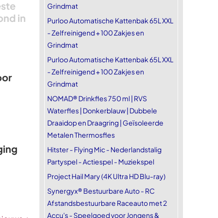
este
Grindmat
ond in
Purloo Automatische Kattenbak 65L XXL
- Zelfreinigend + 100 Zakjes en
Grindmat
Purloo Automatische Kattenbak 65L XXL
- Zelfreinigend + 100 Zakjes en
oor
Grindmat
NOMAD® Drinkfles 750 ml | RVS
Waterfles | Donkerblauw | Dubbele
Draaidop en Draagring | Geïsoleerde
Metalen Thermosfles
ging
Hitster - Flying Mic - Nederlandstalig
Partyspel - Actiespel - Muziekspel
Project Hail Mary (4K Ultra HD Blu-ray)
Synergyx® Bestuurbare Auto - RC
Afstandsbestuurbare Raceauto met 2
Accu's - Speelgoed voor Jongens &