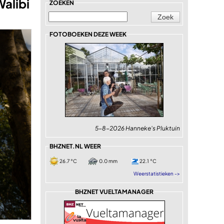
alibi
ZOEKEN
FOTOBOEKEN DEZE WEEK
5-8-2026 Hanneke's Pluktuin
BHZNET.NL WEER
26.7 °C
0.0 mm
22.1 °C
Weerstatistieken ->
BHZNET VUELTAMANAGER