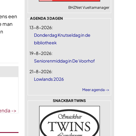
BHZNet Vueltamanager
ens een
AGENDA 3 DAGEN
De man
13-8-2026:
en
Donderdag Knutseldag in de
bibliotheek
19-8-2026:
Seniorenmiddag in De Voorhof
21-8-2026:
Lowlands 2026
Meer agenda ->
SNACKBAR TWINS
enda ->