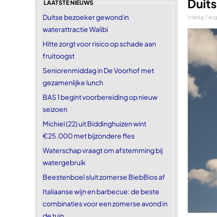
Duits
LAATSTE NIEUWS
Duitse bezoeker gewond in
Vrijdag 7 au
waterattractie Walibi
Hitte zorgt voor risico op schade aan
fruitoogst
Seniorenmiddag in De Voorhof met
gezamenlijke lunch
BAS 1 begint voorbereiding op nieuw
seizoen
Michiel (22) uit Biddinghuizen wint
€25.000 met bijzondere fles
Waterschap vraagt om afstemming bij
watergebruik
Beestenboel sluit zomerse BiebBios af
Italiaanse wijn en barbecue: de beste
combinaties voor een zomerse avond in
de tuin