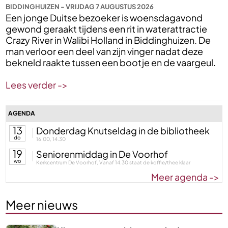
BIDDINGHUIZEN - VRIJDAG 7 AUGUSTUS 2026
Een jonge Duitse bezoeker is woensdagavond
gewond geraakt tijdens een rit in waterattractie
Crazy River in Walibi Holland in Biddinghuizen. De
man verloor een deel van zijn vinger nadat deze
bekneld raakte tussen een bootje en de vaargeul.
Lees verder ->
AGENDA
13
Donderdag Knutseldag in de bibliotheek
do
16.00, 14.30
19
Seniorenmiddag in De Voorhof
wo
Kerkcentrum De Voorhof, Vanaf 14.30 staat de koffie/thee klaar
Meer agenda ->
Meer nieuws