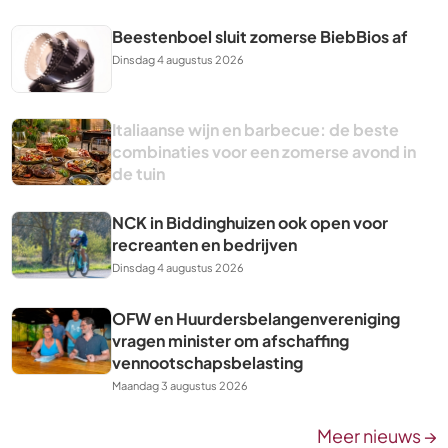
Beestenboel sluit zomerse BiebBios af
Dinsdag 4 augustus 2026
Italiaanse wijn en barbecue: de beste
combinaties voor een zomerse avond in
de tuin
NCK in Biddinghuizen ook open voor
recreanten en bedrijven
Dinsdag 4 augustus 2026
OFW en Huurdersbelangenvereniging
vragen minister om afschaffing
vennootschapsbelasting
Maandag 3 augustus 2026
Meer nieuws →