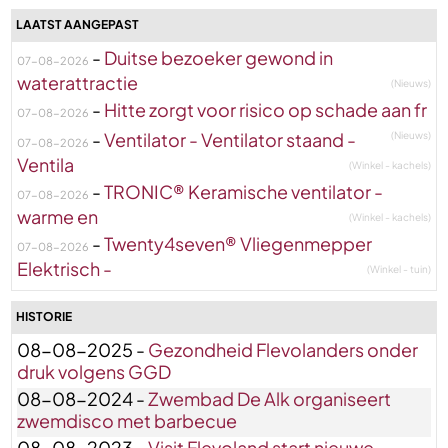
LAATST AANGEPAST
-
Duitse bezoeker gewond in
07-08-2026
waterattractie
(Nieuws)
-
Hitte zorgt voor risico op schade aan fr
07-08-2026
-
Ventilator - Ventilator staand -
(Nieuws)
07-08-2026
Ventila
(Winkel - kachels)
-
TRONIC® Keramische ventilator -
07-08-2026
warme en
(Winkel - kachels)
-
Twenty4seven® Vliegenmepper
07-08-2026
Elektrisch -
(Winkel - tuin)
HISTORIE
08-08-2025 -
Gezondheid Flevolanders onder
druk volgens GGD
08-08-2024 -
Zwembad De Alk organiseert
zwemdisco met barbecue
08-08-2023 -
Visit Flevoland start nieuwe