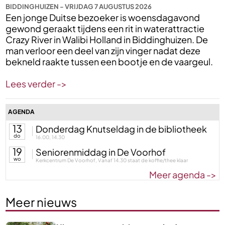
BIDDINGHUIZEN - VRIJDAG 7 AUGUSTUS 2026
Een jonge Duitse bezoeker is woensdagavond
gewond geraakt tijdens een rit in waterattractie
Crazy River in Walibi Holland in Biddinghuizen. De
man verloor een deel van zijn vinger nadat deze
bekneld raakte tussen een bootje en de vaargeul.
Lees verder ->
AGENDA
13
Donderdag Knutseldag in de bibliotheek
do
16.00, 14.30
19
Seniorenmiddag in De Voorhof
wo
Kerkcentrum De Voorhof, Vanaf 14.30 staat de koffie/thee klaar
Meer agenda ->
Meer nieuws