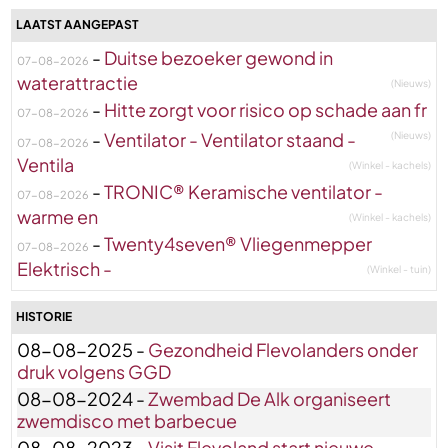
LAATST AANGEPAST
-
Duitse bezoeker gewond in
07-08-2026
waterattractie
(Nieuws)
-
Hitte zorgt voor risico op schade aan fr
07-08-2026
-
Ventilator - Ventilator staand -
(Nieuws)
07-08-2026
Ventila
(Winkel - kachels)
-
TRONIC® Keramische ventilator -
07-08-2026
warme en
(Winkel - kachels)
-
Twenty4seven® Vliegenmepper
07-08-2026
Elektrisch -
(Winkel - tuin)
HISTORIE
08-08-2025 -
Gezondheid Flevolanders onder
druk volgens GGD
08-08-2024 -
Zwembad De Alk organiseert
zwemdisco met barbecue
08-08-2023 -
Visit Flevoland start nieuwe