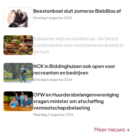
Beestenboel sluit zomerse BiebBios af
Dinsdag 4 augustus 2026
Italiaanse wijn en barbecue: de beste
combinaties voor een zomerse avond in
de tuin
NCK in Biddinghuizen ook open voor
recreanten en bedrijven
Dinsdag 4 augustus 2026
OFW en Huurdersbelangenvereniging
vragen minister om afschaffing
vennootschapsbelasting
Maandag 3 augustus 2026
Meer nieuws →