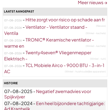
Meer nieuws →
LAATST AANGEPAST
-
Hitte zorgt voor risico op schade aan fr
07-08-2026
-
Ventilator - Ventilator staand -
(Nieuws)
07-08-2026
Ventila
(Winkel - kachels)
-
TRONIC® Keramische ventilator -
07-08-2026
warme en
(Winkel - kachels)
-
Twenty4seven® Vliegenmepper
07-08-2026
Elektrisch -
(Winkel - tuin)
-
TCL Mobiele Airco - 9000 BTU - 3-in-1
07-08-2026
AC
(Winkel - huishoudelijke apparaten)
HISTORIE
07-08-2025 -
Negatief zwemadvies voor
Spijkvijver
07-08-2024 -
Een heel bijzondere tachtigjarige:
Ad Kragtwijk