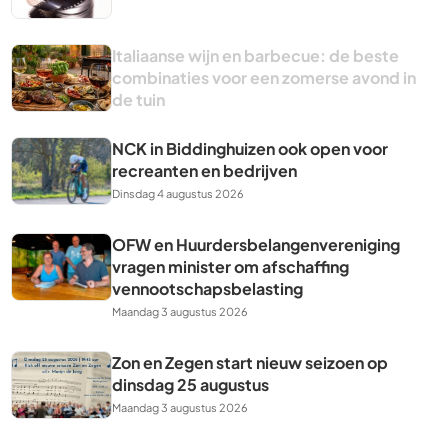
Italiaanse wijn en barbecue: de beste
combinaties voor een zomerse avond in
de tuin
NCK in Biddinghuizen ook open voor
recreanten en bedrijven
Dinsdag 4 augustus 2026
OFW en Huurdersbelangenvereniging
vragen minister om afschaffing
vennootschapsbelasting
Maandag 3 augustus 2026
Zon en Zegen start nieuw seizoen op
dinsdag 25 augustus
Maandag 3 augustus 2026