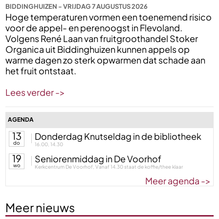
BIDDINGHUIZEN - VRIJDAG 7 AUGUSTUS 2026
Hoge temperaturen vormen een toenemend risico
voor de appel- en perenoogst in Flevoland.
Volgens René Laan van fruitgroothandel Stoker
Organica uit Biddinghuizen kunnen appels op
warme dagen zo sterk opwarmen dat schade aan
het fruit ontstaat.
Lees verder ->
AGENDA
13
Donderdag Knutseldag in de bibliotheek
do
16.00, 14.30
19
Seniorenmiddag in De Voorhof
wo
Kerkcentrum De Voorhof, Vanaf 14.30 staat de koffie/thee klaar
Meer agenda ->
Meer nieuws