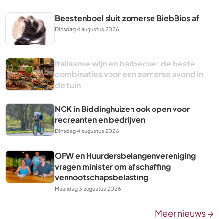
Beestenboel sluit zomerse BiebBios af
Dinsdag 4 augustus 2026
Italiaanse wijn en barbecue: de beste
combinaties voor een zomerse avond in
de tuin
NCK in Biddinghuizen ook open voor
recreanten en bedrijven
Dinsdag 4 augustus 2026
OFW en Huurdersbelangenvereniging
vragen minister om afschaffing
vennootschapsbelasting
Maandag 3 augustus 2026
Meer nieuws →