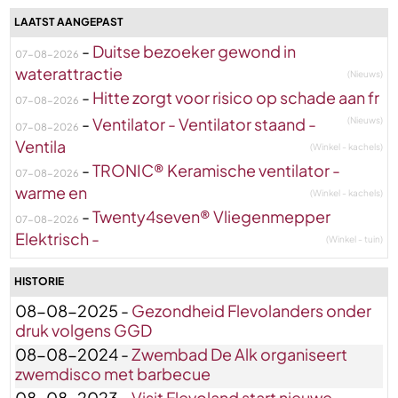
LAATST AANGEPAST
-
Duitse bezoeker gewond in
07-08-2026
waterattractie
(Nieuws)
-
Hitte zorgt voor risico op schade aan fr
07-08-2026
-
Ventilator - Ventilator staand -
(Nieuws)
07-08-2026
Ventila
(Winkel - kachels)
-
TRONIC® Keramische ventilator -
07-08-2026
warme en
(Winkel - kachels)
-
Twenty4seven® Vliegenmepper
07-08-2026
Elektrisch -
(Winkel - tuin)
HISTORIE
08-08-2025 -
Gezondheid Flevolanders onder
druk volgens GGD
08-08-2024 -
Zwembad De Alk organiseert
zwemdisco met barbecue
08-08-2023 -
Visit Flevoland start nieuwe