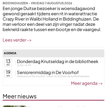
BIDDINGHUIZEN - VRIJDAG 7 AUGUSTUS 2026
Een jonge Duitse bezoeker is woensdagavond
gewond geraakt tijdens een rit in waterattractie
Crazy River in Walibi Holland in Biddinghuizen. De
man verloor een deel van zijn vinger nadat deze
bekneld raakte tussen een bootje en de vaargeul.
Lees verder ->
AGENDA
13
Donderdag Knutseldag in de bibliotheek
do
16.00, 14.30
19
Seniorenmiddag in De Voorhof
wo
Kerkcentrum De Voorhof, Vanaf 14.30 staat de koffie/thee klaar
Meer agenda ->
Meer nieuws