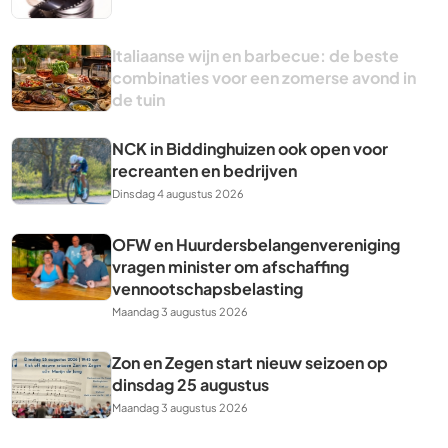
Italiaanse wijn en barbecue: de beste
combinaties voor een zomerse avond in
de tuin
NCK in Biddinghuizen ook open voor
recreanten en bedrijven
Dinsdag 4 augustus 2026
OFW en Huurdersbelangenvereniging
vragen minister om afschaffing
vennootschapsbelasting
Maandag 3 augustus 2026
Zon en Zegen start nieuw seizoen op
dinsdag 25 augustus
Maandag 3 augustus 2026