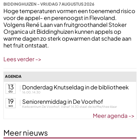
BIDDINGHUIZEN - VRIJDAG 7 AUGUSTUS 2026
Hoge temperaturen vormen een toenemend risico
voor de appel- en perenoogst in Flevoland.
Volgens René Laan van fruitgroothandel Stoker
Organica uit Biddinghuizen kunnen appels op
warme dagen zo sterk opwarmen dat schade aan
het fruit ontstaat.
Lees verder ->
AGENDA
13
Donderdag Knutseldag in de bibliotheek
do
16.00, 14.30
19
Seniorenmiddag in De Voorhof
wo
Kerkcentrum De Voorhof, Vanaf 14.30 staat de koffie/thee klaar
Meer agenda ->
Meer nieuws