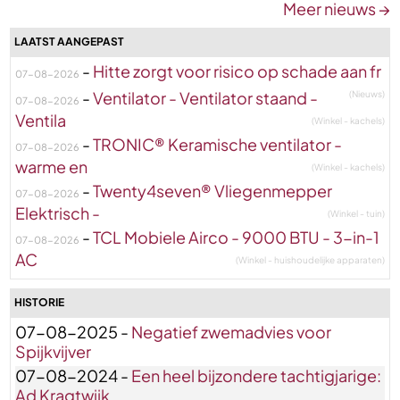
Meer nieuws →
LAATST AANGEPAST
-
Hitte zorgt voor risico op schade aan fr
07-08-2026
-
Ventilator - Ventilator staand -
(Nieuws)
07-08-2026
Ventila
(Winkel - kachels)
-
TRONIC® Keramische ventilator -
07-08-2026
warme en
(Winkel - kachels)
-
Twenty4seven® Vliegenmepper
07-08-2026
Elektrisch -
(Winkel - tuin)
-
TCL Mobiele Airco - 9000 BTU - 3-in-1
07-08-2026
AC
(Winkel - huishoudelijke apparaten)
HISTORIE
07-08-2025 -
Negatief zwemadvies voor
Spijkvijver
07-08-2024 -
Een heel bijzondere tachtigjarige:
Ad Kragtwijk