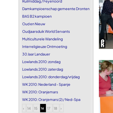
Ruilmiddag / Feyenoord
Damkampioenschap gemeente Dronten
BAS B2 kampioen
Oud en Nieuw
Oudjaarsduik World Servants
Multiculturele Wandeling
Interreligieuze Ontmoeting
30 Jaar Landauer
Lowlands 2010: zondag
Lowlands 2010: zaterdag
Lowlands 2010: donderdag/vrijdag
WK 2010: Nederland - Spanje
WK 2010: Oranjemars
WK 2010: Oranjemars (2) / Ned-Spa
‹
14
15
17
18
›
16