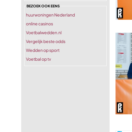
BEZOEK OOK EENS
huurwoningen Nederland
online casinos
Voetbalwedden.nl
Vergelijk beste odds
Wedden op sport
Voetbal op tv