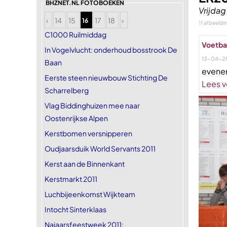
BHZNET.NL FOTOBOEKEN
Vrijdag
‹
14
15
17
18
›
16
11 afbeeldi
C1000 Ruilmiddag
Voetba
In Vogelvlucht: onderhoud bosstrook De
13-04-2
Baan
evene
Eerste steen nieuwbouw Stichting De
Lees v
Scharrelberg
Vlag Biddinghuizen mee naar
Oostenrijkse Alpen
Kerstbomen versnipperen
Oudjaarsduik World Servants 2011
Kerst aan de Binnenkant
Kerstmarkt 2011
Luchbijeenkomst Wijkteam
Intocht Sinterklaas
Najaarsfeestweek 2011: