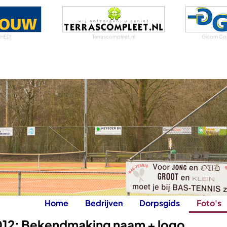
 HEDI
Terrascompleet.nl
Gicom Co
Home
Bedrijven
Dorpsgids
Foto's
12: Bekendmaking naam + logo