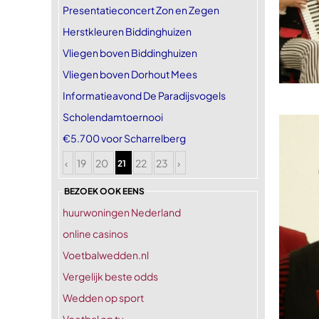
Presentatieconcert Zon en Zegen
Herstkleuren Biddinghuizen
Vliegen boven Biddinghuizen
Vliegen boven Dorhout Mees
Informatieavond De Paradijsvogels
Scholendamtoernooi
€5.700 voor Scharrelberg
‹
19
20
22
23
›
21
BEZOEK OOK EENS
huurwoningen Nederland
online casinos
Voetbalwedden.nl
Vergelijk beste odds
Wedden op sport