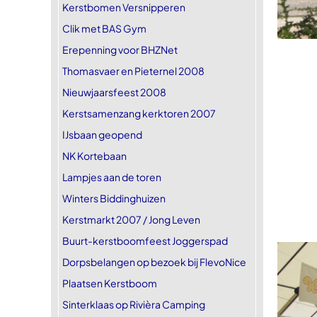
Kerstbomen Versnipperen
Clik met BAS Gym
Erepenning voor BHZNet
Thomasvaer en Pieternel 2008
Nieuwjaarsfeest 2008
Kerstsamenzang kerktoren 2007
IJsbaan geopend
NK Kortebaan
Lampjes aan de toren
Winters Biddinghuizen
Kerstmarkt 2007 / Jong Leven
Buurt-kerstboomfeest Joggerspad
Dorpsbelangen op bezoek bij FlevoNice
Plaatsen Kerstboom
Sinterklaas op Rivièra Camping