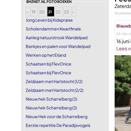
BHZNET.NL FOTOBOEKEN
Zaterda
‹
19
20
22
23
›
21
55 afbeeld
Jong Leven bij Kidspraise
Blauwb
Scholendammen Kwartfinale
22-06-
Aanleg natuurstrook Wandelpad
16 jun
Bankjes en palen voor Wandelpad
Lees v
Werken op het Eiland
Schaatsen bij FlevOnice
Schaatsen bij FlevOnice
Zeldzaam met Hartstocht (1/2)
Zeldzaam met Hartstocht (2/2)
Nieuw hek Scharrelberg (3)
Nieuw hek Scharrelberg (2)
Nieuw Hek voor de Scharrelberg
Eerste repetitie De Paradijsvogels