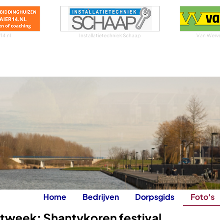
14.nl
Installatietechniek Schaap
Van Werven
Home
Bedrijven
Dorpsgids
Foto's
tweek: Shantykoren festival