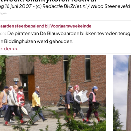
g 16 juni 2007 - (c) Redactie BHZNet.nl / Wilco Steeneveld
ingen
aarden sfeerbepalend bij Voorjaarsweekeinde
De piraten van De Blauwbaarden blikken tevreden terug o
2007
i in Biddinghuizen werd gehouden.
erder >>