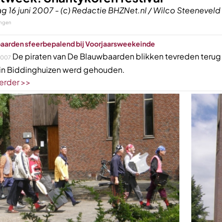
g 16 juni 2007 - (c) Redactie BHZNet.nl / Wilco Steeneveld
ingen
aarden sfeerbepalend bij Voorjaarsweekeinde
De piraten van De Blauwbaarden blikken tevreden terug o
2007
i in Biddinghuizen werd gehouden.
erder >>