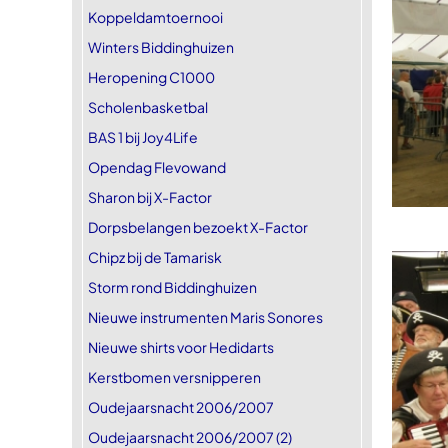
Koppeldamtoernooi
Winters Biddinghuizen
Heropening C1000
Scholenbasketbal
BAS 1 bij Joy4Life
Opendag Flevowand
Sharon bij X-Factor
Dorpsbelangen bezoekt X-Factor
Chipz bij de Tamarisk
Storm rond Biddinghuizen
Nieuwe instrumenten Maris Sonores
Nieuwe shirts voor Hedidarts
Kerstbomen versnipperen
Oudejaarsnacht 2006/2007
Oudejaarsnacht 2006/2007 (2)