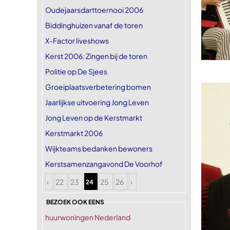
Oudejaarsdarttoernooi 2006
Biddinghuizen vanaf de toren
X-Factor liveshows
Kerst 2006: Zingen bij de toren
Politie op De Sjees
Groeiplaatsverbetering bomen
Jaarlijkse uitvoering Jong Leven
Jong Leven op de Kerstmarkt
Kerstmarkt 2006
Wijkteams bedanken bewoners
Kerstsamenzangavond De Voorhof
‹
22
23
25
26
›
24
BEZOEK OOK EENS
huurwoningen Nederland