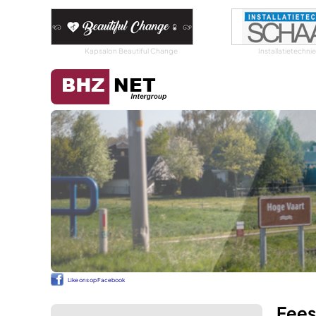
Kapsalon Beautiful Change
Installatietechn
Like ons op Facebook
Fees