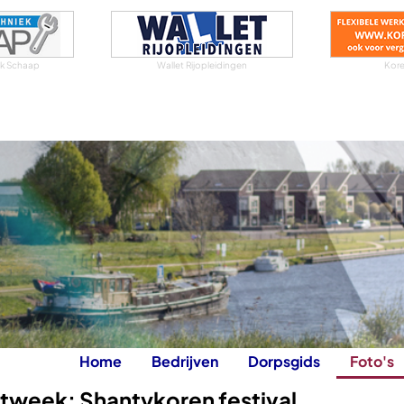
iek Schaap
Wallet Rijopleidingen
Kore
Home
Bedrijven
Dorpsgids
Foto's
tweek: Shantykoren festival