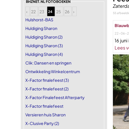
BHZNET.NL FOTOBOEKEN
Zaterda
‹
22
23
25
26
›
24
55 afbeeld
Hulshorst-BAS
Blauwb
Huldiging Sharon
22-06-
Huldiging Sharon (2)
16 jun
Huldiging Sharon (3)
Lees v
Huldiging Sharon (4)
Clik: Dansen en springen
Ontwikkeling Winkelcentrum
X-Factor finalefeest (3)
X-Factor finalefeest (2)
X-Factor Finalefeest Afterparty
X-Factor finalefeest
Versieren huis Sharon
X-Clusive Party (2)