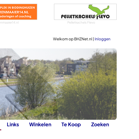
nmaaier14.nl
Pelletkachels Flevo
Welkom op BHZNet.nl |
Inloggen
Links
Winkelen
Te Koop
Zoeken