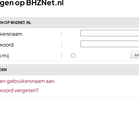
ggen op BHZNet.nl
N OP BHZNET.NL
kersnaam
:
woord
:
 mij
:
DEN
en gebruikersnaam aan.
oord vergeten?