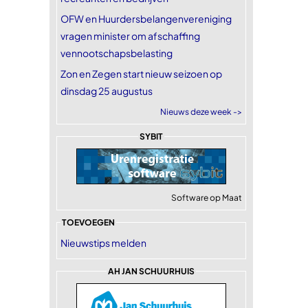
OFW en Huurdersbelangenvereniging
vragen minister om afschaffing
vennootschapsbelasting
Zon en Zegen start nieuw seizoen op
dinsdag 25 augustus
Nieuws deze week ->
SYBIT
Software op Maat
TOEVOEGEN
Nieuwstips melden
AH JAN SCHUURHUIS