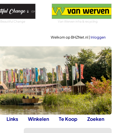
 Beautiful Change
Van Werven infra & recycling
Welkom op BHZNet.nl |
Inloggen
Links
Winkelen
Te Koop
Zoeken