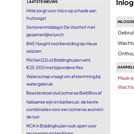
Inlo
LAATSTE NIEUWS
Hitte zorgt voor risico op schade aan
fruitoogst
INLOGGE
Seniorenmiddag in De Voorhof met
Gebrui
gezamenlijke lunch
Wacht
BAS 1 begint voorbereiding op nieuw
seizoen
Onthou
Michiel (22) uit Biddinghuizen wint
€25.000 met bijzondere fles
AANMEL
Waterschap vraagt om afstemming bij
Maak e
watergebruik
Wachtw
Beestenboel sluit zomerse BiebBios af
Italiaanse wijn en barbecue: de beste
combinaties voor een zomerse avond in
de tuin
NCK in Biddinghuizen ook open voor
recreanten en bedrijven