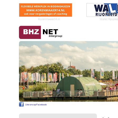
Korenmaaier14.nl
Wallet Rijople
Like ons op Facebook