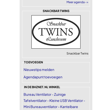
Meer agenda ->
SNACKBAR TWINS
Snackbar Twins
TOEVOEGEN
Nieuwstips melden
Agendapunt toevoegen
IN DE BHZNET.NL WINKEL
Bureau Ventilator - Zuinige
Tafelventilator - Kleine USB Ventilator -
Mini Bureauventilator - Kantelbare