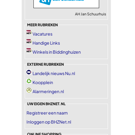
AH Jan Schuurhuis
MEER RUBRIEKEN
Vacatures
Handige Links
Winkels in Biddinghuizen
EXTERNE RUBRIEKEN
Landelijk nieuws Nu.nl
Koopplein
Alarmeringen.nl
UW EIGEN BHZNET.NL
Registreer een naam
Inloggen op BHZNet.nl
ONLINE SHOPPING