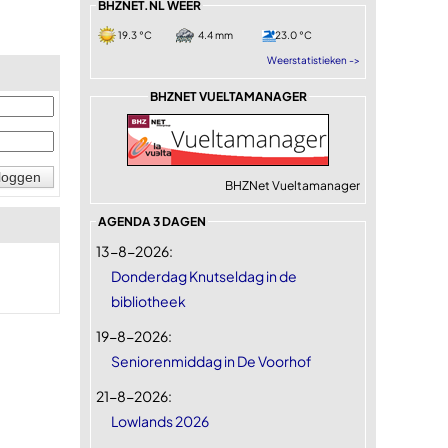
BHZNET.NL WEER
19.3 °C
4.4 mm
23.0 °C
Weerstatistieken ->
BHZNET VUELTAMANAGER
BHZNet Vueltamanager
AGENDA 3 DAGEN
13-8-2026:
Donderdag Knutseldag in de
bibliotheek
19-8-2026:
Seniorenmiddag in De Voorhof
21-8-2026:
Lowlands 2026