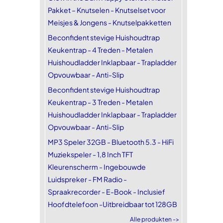
Pakket – Knutselen - Knutselset voor
Meisjes & Jongens - Knutselpakketten
Beconfident stevige Huishoudtrap
Keukentrap - 4 Treden - Metalen
Huishoudladder Inklapbaar - Trapladder
Opvouwbaar - Anti-Slip
Beconfident stevige Huishoudtrap
Keukentrap - 3 Treden - Metalen
Huishoudladder Inklapbaar - Trapladder
Opvouwbaar - Anti-Slip
MP3 Speler 32GB - Bluetooth 5.3 - HiFi
Muziekspeler - 1,8 Inch TFT
Kleurenscherm - Ingebouwde
Luidspreker - FM Radio -
Spraakrecorder - E-Book - Inclusief
Hoofdtelefoon -Uitbreidbaar tot 128GB
Alle produkten ->