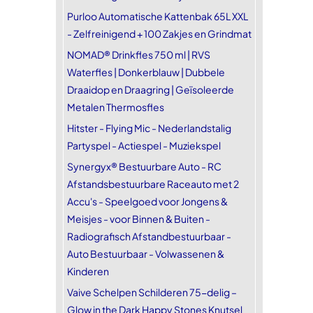
Purloo Automatische Kattenbak 65L XXL
- Zelfreinigend + 100 Zakjes en Grindmat
NOMAD® Drinkfles 750 ml | RVS
Waterfles | Donkerblauw | Dubbele
Draaidop en Draagring | Geïsoleerde
Metalen Thermosfles
Hitster - Flying Mic - Nederlandstalig
Partyspel - Actiespel - Muziekspel
Synergyx® Bestuurbare Auto - RC
Afstandsbestuurbare Raceauto met 2
Accu's - Speelgoed voor Jongens &
Meisjes - voor Binnen & Buiten -
Radiografisch Afstandbestuurbaar -
Auto Bestuurbaar - Volwassenen &
Kinderen
Vaive Schelpen Schilderen 75-delig –
Glow in the Dark Happy Stones Knutsel