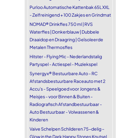
Purloo Automatische Kattenbak 65L XXL
- Zelfreinigend + 100 Zakjes en Grindmat
NOMAD® Drinkfles 750 ml | RVS
Waterfles | Donkerblauw | Dubbele
Draaidop en Draagring | Geïsoleerde
Metalen Thermosfles
Hitster - Flying Mic - Nederlandstalig
Partyspel - Actiespel - Muziekspel
Synergyx® Bestuurbare Auto - RC
Afstandsbestuurbare Raceauto met 2
Accu's - Speelgoed voor Jongens &
Meisjes - voor Binnen & Buiten -
Radiografisch Afstandbestuurbaar -
Auto Bestuurbaar - Volwassenen &
Kinderen
Vaive Schelpen Schilderen 75-delig –
Glow in the Dark Happy Stones Knutsel