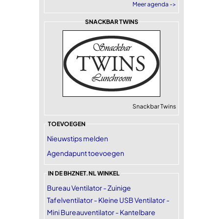
Meer agenda ->
SNACKBAR TWINS
Snackbar Twins
TOEVOEGEN
Nieuwstips melden
Agendapunt toevoegen
IN DE BHZNET.NL WINKEL
Bureau Ventilator - Zuinige
Tafelventilator - Kleine USB Ventilator -
Mini Bureauventilator - Kantelbare