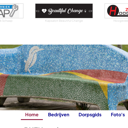
iek Schaap
Kapsalon Beautiful Change
Hoogeveen
Home
Bedrijven
Dorpsgids
Foto's