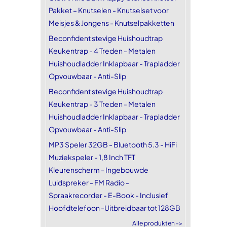
Pakket – Knutselen - Knutselset voor
Meisjes & Jongens - Knutselpakketten
Beconfident stevige Huishoudtrap
Keukentrap - 4 Treden - Metalen
Huishoudladder Inklapbaar - Trapladder
Opvouwbaar - Anti-Slip
Beconfident stevige Huishoudtrap
Keukentrap - 3 Treden - Metalen
Huishoudladder Inklapbaar - Trapladder
Opvouwbaar - Anti-Slip
MP3 Speler 32GB - Bluetooth 5.3 - HiFi
Muziekspeler - 1,8 Inch TFT
Kleurenscherm - Ingebouwde
Luidspreker - FM Radio -
Spraakrecorder - E-Book - Inclusief
Hoofdtelefoon -Uitbreidbaar tot 128GB
Alle produkten ->