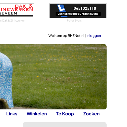
 Dak & Zinkwerken
Peter Evers
Welkom op BHZNet.nl |
Inloggen
Links
Winkelen
Te Koop
Zoeken