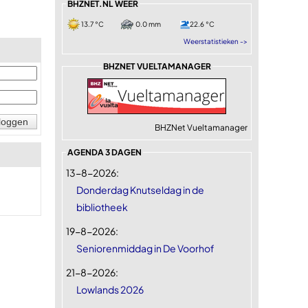
BHZNET.NL WEER
13.7 °C
0.0 mm
22.6 °C
Weerstatistieken ->
BHZNET VUELTAMANAGER
BHZNet Vueltamanager
AGENDA 3 DAGEN
13-8-2026:
Donderdag Knutseldag in de
bibliotheek
19-8-2026:
Seniorenmiddag in De Voorhof
21-8-2026:
Lowlands 2026