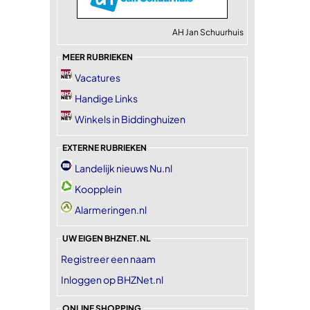
AH Jan Schuurhuis
MEER RUBRIEKEN
Vacatures
Handige Links
Winkels in Biddinghuizen
EXTERNE RUBRIEKEN
Landelijk nieuws Nu.nl
Koopplein
Alarmeringen.nl
UW EIGEN BHZNET.NL
Registreer een naam
Inloggen op BHZNet.nl
ONLINE SHOPPING