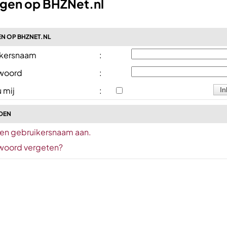
ggen op BHZNet.nl
N OP BHZNET.NL
kersnaam
:
woord
:
 mij
:
DEN
en gebruikersnaam aan.
oord vergeten?