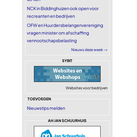
NCK in Biddinghuizen ook open voor
recreanten en bedrijven
OFW en Huurdersbelangenvereniging
vragen minister om afschaffing
vennootschapsbelasting
Nieuws deze week ->
SYBIT
Websites voor bedrijven
TOEVOEGEN
Nieuwstips melden
AH JAN SCHUURHUIS