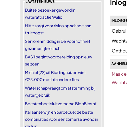
Inlo
LAATSTE NIEUWS
Duitse bezoeker gewond in
waterattractie Walibi
INLOGGE
Hitte zorgt voor risico op schade aan
Gebrui
fruitoogst
Wacht
Seniorenmiddag in De Voorhof met
gezamenlijke lunch
Onthou
BAS 1 begint voorbereiding op nieuw
seizoen
AANMEL
Michiel (22) uit Biddinghuizen wint
Maak e
€25.000 met bijzondere fles
Wachtw
Waterschap vraagt om afstemming bij
watergebruik
Beestenboel sluit zomerse BiebBios af
Italiaanse wijn en barbecue: de beste
combinaties voor een zomerse avond in
de tuin