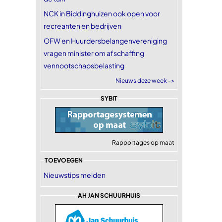
NCK in Biddinghuizen ook open voor
recreanten en bedrijven
OFW en Huurdersbelangenvereniging
vragen minister om afschaffing
vennootschapsbelasting
Nieuws deze week ->
SYBIT
Rapportages op maat
TOEVOEGEN
Nieuwstips melden
AH JAN SCHUURHUIS