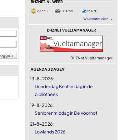
BHZNET.NL WEER
29.6 °C
0.0 mm
22.6 °C
Weerstatistieken ->
BHZNET VUELTAMANAGER
BHZNet Vueltamanager
AGENDA 3 DAGEN
13-8-2026:
Donderdag Knutseldag in de
bibliotheek
19-8-2026:
Seniorenmiddag in De Voorhof
21-8-2026:
Lowlands 2026