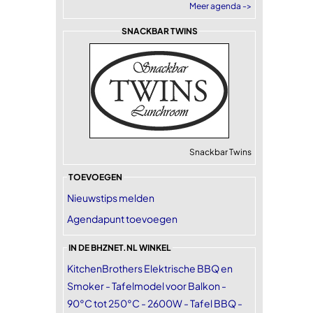
Meer agenda ->
SNACKBAR TWINS
Snackbar Twins
TOEVOEGEN
Nieuwstips melden
Agendapunt toevoegen
IN DE BHZNET.NL WINKEL
KitchenBrothers Elektrische BBQ en
Smoker - Tafelmodel voor Balkon -
90°C tot 250°C - 2600W - Tafel BBQ -