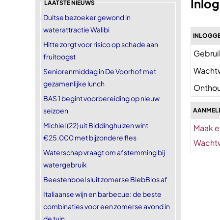
Inlo
LAATSTE NIEUWS
Duitse bezoeker gewond in
waterattractie Walibi
INLOGGE
Hitte zorgt voor risico op schade aan
Gebrui
fruitoogst
Wacht
Seniorenmiddag in De Voorhof met
gezamenlijke lunch
Onthou
BAS 1 begint voorbereiding op nieuw
seizoen
AANMEL
Michiel (22) uit Biddinghuizen wint
Maak e
€25.000 met bijzondere fles
Wachtw
Waterschap vraagt om afstemming bij
watergebruik
Beestenboel sluit zomerse BiebBios af
Italiaanse wijn en barbecue: de beste
combinaties voor een zomerse avond in
de tuin