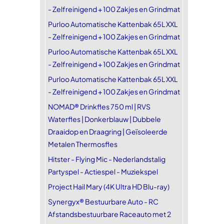
- Zelfreinigend + 100 Zakjes en Grindmat
Purloo Automatische Kattenbak 65L XXL
- Zelfreinigend + 100 Zakjes en Grindmat
Purloo Automatische Kattenbak 65L XXL
- Zelfreinigend + 100 Zakjes en Grindmat
Purloo Automatische Kattenbak 65L XXL
- Zelfreinigend + 100 Zakjes en Grindmat
NOMAD® Drinkfles 750 ml | RVS
Waterfles | Donkerblauw | Dubbele
Draaidop en Draagring | Geïsoleerde
Metalen Thermosfles
Hitster - Flying Mic - Nederlandstalig
Partyspel - Actiespel - Muziekspel
Project Hail Mary (4K Ultra HD Blu-ray)
Synergyx® Bestuurbare Auto - RC
Afstandsbestuurbare Raceauto met 2