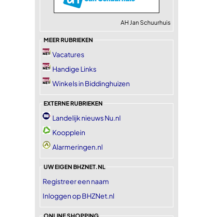
AH Jan Schuurhuis
MEER RUBRIEKEN
Vacatures
Handige Links
Winkels in Biddinghuizen
EXTERNE RUBRIEKEN
Landelijk nieuws Nu.nl
Koopplein
Alarmeringen.nl
UW EIGEN BHZNET.NL
Registreer een naam
Inloggen op BHZNet.nl
ONLINE SHOPPING