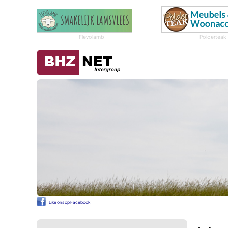
Flevolamb
Polderteak
Like ons op Facebook