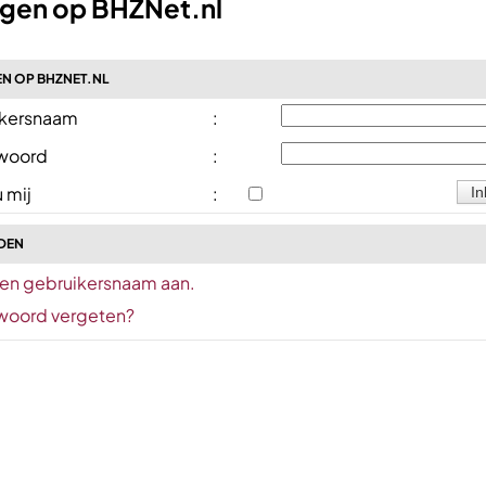
ggen op BHZNet.nl
N OP BHZNET.NL
kersnaam
:
woord
:
 mij
:
DEN
en gebruikersnaam aan.
oord vergeten?