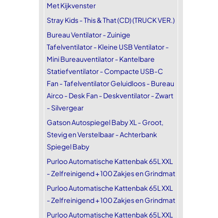
Met Kijkvenster
Stray Kids - This & That (CD) (TRUCK VER.)
Bureau Ventilator - Zuinige
Tafelventilator - Kleine USB Ventilator -
Mini Bureauventilator - Kantelbare
Statiefventilator - Compacte USB-C
Fan - Tafelventilator Geluidloos - Bureau
Airco - Desk Fan - Deskventilator - Zwart
- Silvergear
Gatson Autospiegel Baby XL - Groot,
Stevig en Verstelbaar - Achterbank
Spiegel Baby
Purloo Automatische Kattenbak 65L XXL
- Zelfreinigend + 100 Zakjes en Grindmat
Purloo Automatische Kattenbak 65L XXL
- Zelfreinigend + 100 Zakjes en Grindmat
Purloo Automatische Kattenbak 65L XXL