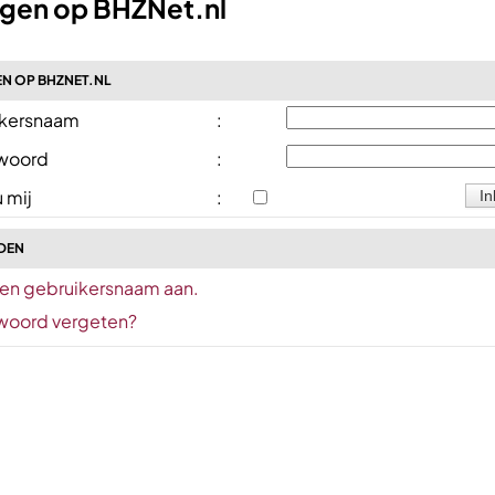
ggen op BHZNet.nl
N OP BHZNET.NL
kersnaam
:
woord
:
 mij
:
DEN
en gebruikersnaam aan.
oord vergeten?