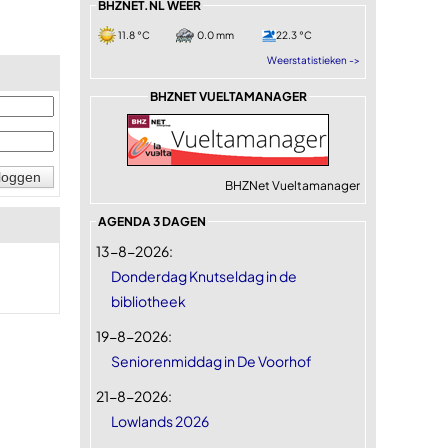
BHZNET.NL WEER
11.8 °C
0.0 mm
22.3 °C
Weerstatistieken ->
BHZNET VUELTAMANAGER
BHZNet Vueltamanager
AGENDA 3 DAGEN
13-8-2026:
Donderdag Knutseldag in de
bibliotheek
19-8-2026:
Seniorenmiddag in De Voorhof
21-8-2026:
Lowlands 2026