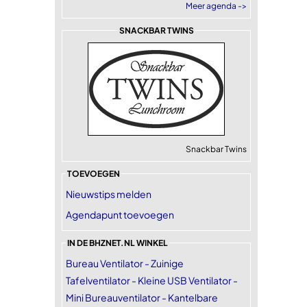
Meer agenda ->
SNACKBAR TWINS
Snackbar Twins
TOEVOEGEN
Nieuwstips melden
Agendapunt toevoegen
IN DE BHZNET.NL WINKEL
Bureau Ventilator - Zuinige
Tafelventilator - Kleine USB Ventilator -
Mini Bureauventilator - Kantelbare