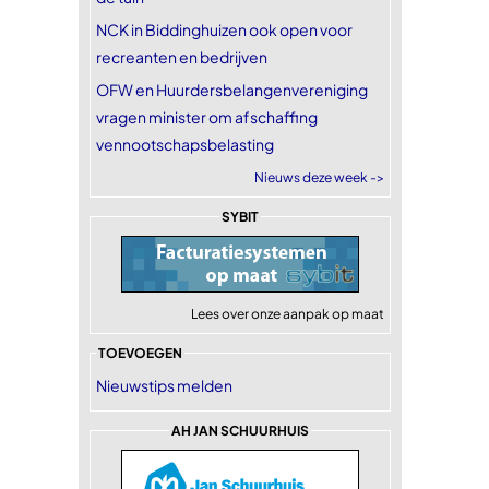
NCK in Biddinghuizen ook open voor
recreanten en bedrijven
OFW en Huurdersbelangenvereniging
vragen minister om afschaffing
vennootschapsbelasting
Nieuws deze week ->
SYBIT
Lees over onze aanpak op maat
TOEVOEGEN
Nieuwstips melden
AH JAN SCHUURHUIS