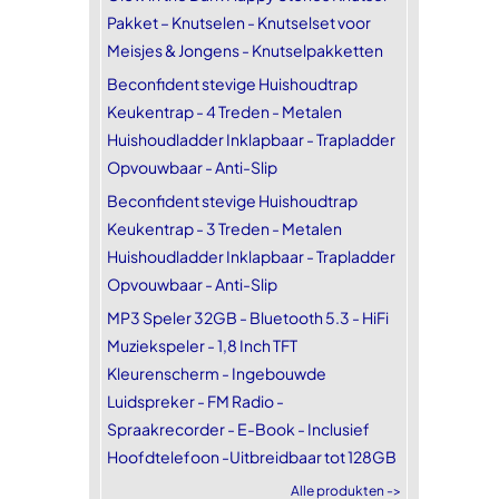
Pakket – Knutselen - Knutselset voor
Meisjes & Jongens - Knutselpakketten
Beconfident stevige Huishoudtrap
Keukentrap - 4 Treden - Metalen
Huishoudladder Inklapbaar - Trapladder
Opvouwbaar - Anti-Slip
Beconfident stevige Huishoudtrap
Keukentrap - 3 Treden - Metalen
Huishoudladder Inklapbaar - Trapladder
Opvouwbaar - Anti-Slip
MP3 Speler 32GB - Bluetooth 5.3 - HiFi
Muziekspeler - 1,8 Inch TFT
Kleurenscherm - Ingebouwde
Luidspreker - FM Radio -
Spraakrecorder - E-Book - Inclusief
Hoofdtelefoon -Uitbreidbaar tot 128GB
Alle produkten ->