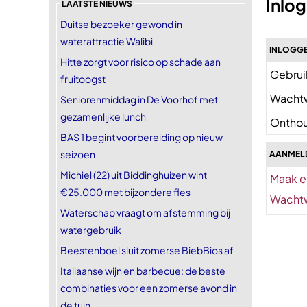
Inlo
LAATSTE NIEUWS
Duitse bezoeker gewond in
waterattractie Walibi
INLOGGE
Hitte zorgt voor risico op schade aan
Gebrui
fruitoogst
Wacht
Seniorenmiddag in De Voorhof met
gezamenlijke lunch
Onthou
BAS 1 begint voorbereiding op nieuw
seizoen
AANMEL
Michiel (22) uit Biddinghuizen wint
Maak e
€25.000 met bijzondere fles
Wachtw
Waterschap vraagt om afstemming bij
watergebruik
Beestenboel sluit zomerse BiebBios af
Italiaanse wijn en barbecue: de beste
combinaties voor een zomerse avond in
de tuin