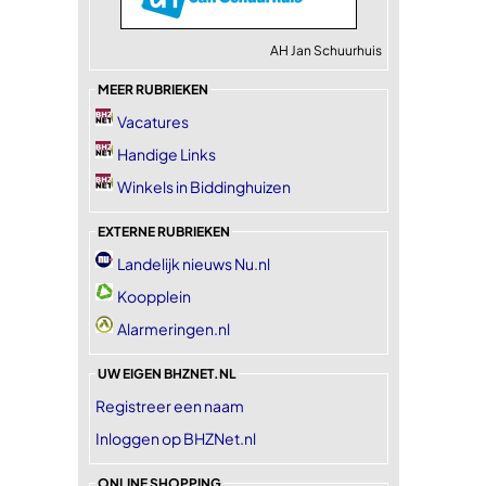
AH Jan Schuurhuis
MEER RUBRIEKEN
Vacatures
Handige Links
Winkels in Biddinghuizen
EXTERNE RUBRIEKEN
Landelijk nieuws Nu.nl
Koopplein
Alarmeringen.nl
UW EIGEN BHZNET.NL
Registreer een naam
Inloggen op BHZNet.nl
ONLINE SHOPPING