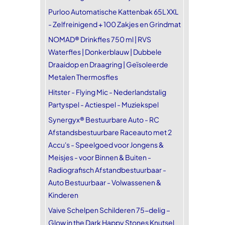
Purloo Automatische Kattenbak 65L XXL
- Zelfreinigend + 100 Zakjes en Grindmat
NOMAD® Drinkfles 750 ml | RVS
Waterfles | Donkerblauw | Dubbele
Draaidop en Draagring | Geïsoleerde
Metalen Thermosfles
Hitster - Flying Mic - Nederlandstalig
Partyspel - Actiespel - Muziekspel
Synergyx® Bestuurbare Auto - RC
Afstandsbestuurbare Raceauto met 2
Accu's - Speelgoed voor Jongens &
Meisjes - voor Binnen & Buiten -
Radiografisch Afstandbestuurbaar -
Auto Bestuurbaar - Volwassenen &
Kinderen
Vaive Schelpen Schilderen 75-delig –
Glow in the Dark Happy Stones Knutsel