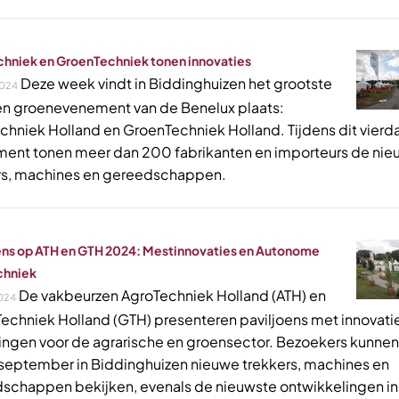
hniek en GroenTechniek tonen innovaties
Deze week vindt in Biddinghuizen het grootste
024
en groenevenement van de Benelux plaats:
chniek Holland en GroenTechniek Holland. Tijdens dit vier
ent tonen meer dan 200 fabrikanten en importeurs de nie
rs, machines en gereedschappen.
ens op ATH en GTH 2024: Mestinnovaties en Autonome
chniek
De vakbeurzen AgroTechniek Holland (ATH) en
024
echniek Holland (GTH) presenteren paviljoens met innovati
ingen voor de agrarische en groensector. Bezoekers kunnen 
 september in Biddinghuizen nieuwe trekkers, machines en
schappen bekijken, evenals de nieuwste ontwikkelingen in