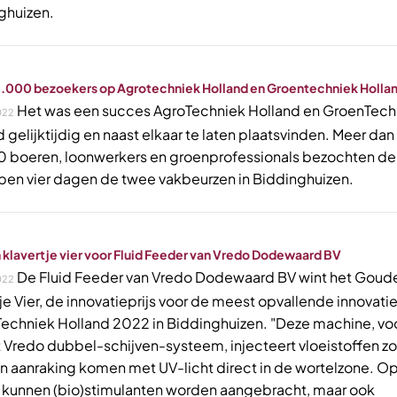
ghuizen.
.000 bezoekers op Agrotechniek Holland en Groentechniek Holla
Het was een succes AgroTechniek Holland en GroenTech
022
 gelijktijdig en naast elkaar te laten plaatsvinden. Meer dan
 boeren, loonwerkers en groenprofessionals bezochten de
pen vier dagen de twee vakbeurzen in Biddinghuizen.
klavertje vier voor Fluid Feeder van Vredo Dodewaard BV
De Fluid Feeder van Vredo Dodewaard BV wint het Goud
022
je Vier, de innovatieprijs voor de meest opvallende innovati
echniek Holland 2022 in Biddinghuizen. "Deze machine, vo
t Vredo dubbel-schijven-systeem, injecteert vloeistoffen z
 in aanraking komen met UV-licht direct in de wortelzone. O
 kunnen (bio)stimulanten worden aangebracht, maar ook