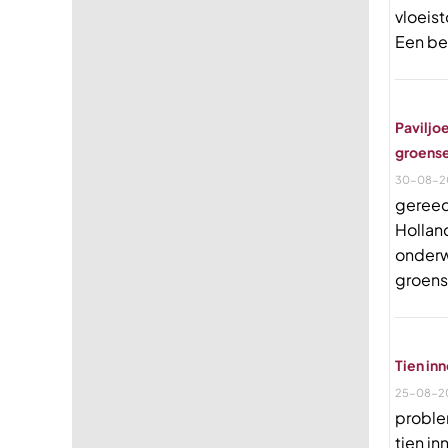
vloeis
Een bel
Paviljo
groens
30-08-2
gereed
Holland
onderw
groens
Tien in
25-08-2
problem
tien i