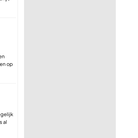
en
den op
gelijk
 al