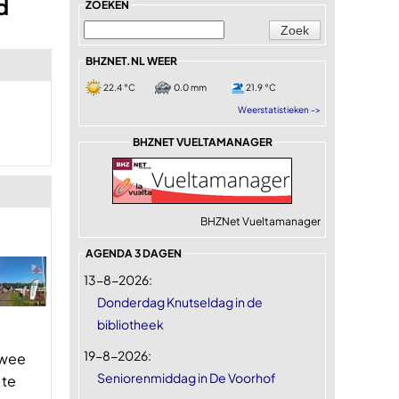
d
ZOEKEN
BHZNET.NL WEER
22.4 °C
0.0 mm
21.9 °C
Weerstatistieken ->
BHZNET VUELTAMANAGER
BHZNet Vueltamanager
AGENDA 3 DAGEN
13-8-2026:
Donderdag Knutseldag in de
bibliotheek
19-8-2026:
twee
Seniorenmiddag in De Voorhof
 te