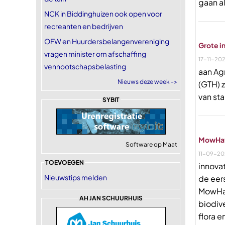
gaan a
NCK in Biddinghuizen ook open voor
recreanten en bedrijven
OFW en Huurdersbelangenvereniging
Grote i
vragen minister om afschaffing
17-11-20
vennootschapsbelasting
aan Ag
Nieuws deze week ->
(GTH) z
van sta
SYBIT
MowHawk
Software op Maat
11-09-20
TOEVOEGEN
innova
Nieuwstips melden
de eer
MowHaw
AH JAN SCHUURHUIS
biodive
flora e