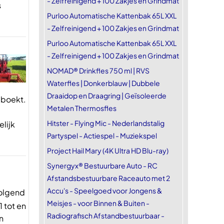
- Zelfreinigend + 100 Zakjes en Grindmat
s
Purloo Automatische Kattenbak 65L XXL
- Zelfreinigend + 100 Zakjes en Grindmat
Purloo Automatische Kattenbak 65L XXL
- Zelfreinigend + 100 Zakjes en Grindmat
NOMAD® Drinkfles 750 ml | RVS
Waterfles | Donkerblauw | Dubbele
Draaidop en Draagring | Geïsoleerde
eboekt.
Metalen Thermosfles
Hitster - Flying Mic - Nederlandstalig
lijk
Partyspel - Actiespel - Muziekspel
Project Hail Mary (4K Ultra HD Blu-ray)
Synergyx® Bestuurbare Auto - RC
Afstandsbestuurbare Raceauto met 2
Accu's - Speelgoed voor Jongens &
volgend
Meisjes - voor Binnen & Buiten -
 tot en
Radiografisch Afstandbestuurbaar -
n