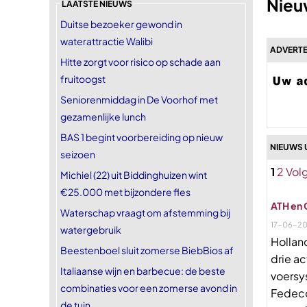
Nieu
LAATSTE NIEUWS
Duitse bezoeker gewond in
waterattractie Walibi
ADVERTE
Hitte zorgt voor risico op schade aan
fruitoogst
Seniorenmiddag in De Voorhof met
gezamenlijke lunch
BAS 1 begint voorbereiding op nieuw
NIEUWS 
seizoen
1
2
Vol
Michiel (22) uit Biddinghuizen wint
€25.000 met bijzondere fles
ATH en 
Waterschap vraagt om afstemming bij
17-06-2
watergebruik
Hollan
Beestenboel sluit zomerse BiebBios af
drie a
Italiaanse wijn en barbecue: de beste
voersy
combinaties voor een zomerse avond in
Fedeco
de tuin