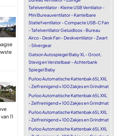
Tafelventilator - Kleine USB Ventilator -
Mini Bureauventilator - Kantelbare
Statiefventilator - Compacte USB-C Fan
- Tafelventilator Geluidloos - Bureau
Airco - Desk Fan - Deskventilator - Zwart
daagse
- Silvergear
uwste
Gatson Autospiegel Baby XL - Groot,
Stevig en Verstelbaar - Achterbank
Spiegel Baby
Purloo Automatische Kattenbak 65L XXL
- Zelfreinigend + 100 Zakjes en Grindmat
Purloo Automatische Kattenbak 65L XXL
- Zelfreinigend + 100 Zakjes en Grindmat
eve
Purloo Automatische Kattenbak 65L XXL
van 11
- Zelfreinigend + 100 Zakjes en Grindmat
Purloo Automatische Kattenbak 65L XXL