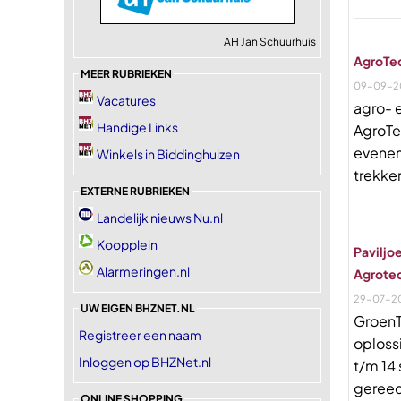
AH Jan Schuurhuis
AgroTec
MEER RUBRIEKEN
09-09-2
Vacatures
agro- 
Handige Links
AgroTe
evenem
Winkels in Biddinghuizen
trekke
EXTERNE RUBRIEKEN
Landelijk nieuws Nu.nl
Koopplein
Paviljo
Alarmeringen.nl
Agrote
29-07-2
UW EIGEN BHZNET.NL
GroenT
Registreer een naam
oploss
Inloggen op BHZNet.nl
t/m 14
gereed
ONLINE SHOPPING