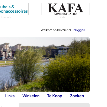
olderteak
Kafa
Welkom op BHZNet.nl |
Inloggen
Links
Winkelen
Te Koop
Zoeken