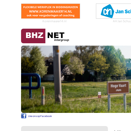
Korenmaaier14.nl
AH Jan Schuu
Like ons op Facebook