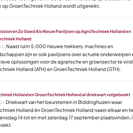
ie op GroenTechniek Holland wordt uitgereikt.
ission en Zo Goed Als Nieuw Paviljoen op AgroTechniek Holland en
chniek Holland
Naast ruim 5.000 nieuwe trekkers, machines en
022
schappen zijn er ook paviljoens over actuele onderwerpen 
tieve oplossingen voor de agrarische en groensector te vin
chniek Holland (ATH) en GroenTechniek Holland (GTH).
hniek Holland en GroenTechniek Holland al driekwart volgeboekt
Driekwart van het beursterrein in Biddinghuizen waar
022
chniek Holland én GroenTechniek Holland naast elkaar en te
ensdag 14 tot en met zaterdag 17 september plaatsvinden, is
oekt.