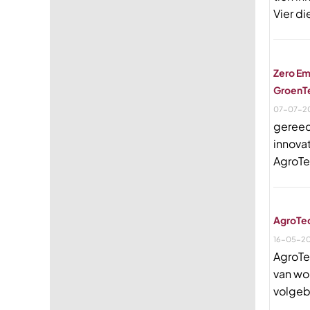
Vier d
Zero Em
GroenTe
07-07-2
gereed
innova
AgroTe
AgroTec
16-05-2
AgroTe
van wo
volgeb