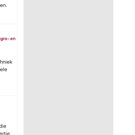
gen.
agro- en
chniek
uele
die
ertje