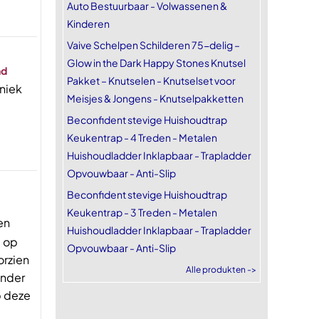
Auto Bestuurbaar - Volwassenen &
Kinderen
Vaive Schelpen Schilderen 75-delig –
Glow in the Dark Happy Stones Knutsel
nd
Pakket – Knutselen - Knutselset voor
niek
Meisjes & Jongens - Knutselpakketten
Beconfident stevige Huishoudtrap
Keukentrap - 4 Treden - Metalen
Huishoudladder Inklapbaar - Trapladder
Opvouwbaar - Anti-Slip
Beconfident stevige Huishoudtrap
Keukentrap - 3 Treden - Metalen
en
Huishoudladder Inklapbaar - Trapladder
e op
Opvouwbaar - Anti-Slip
orzien
Alle produkten ->
onder
p deze