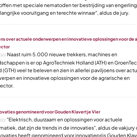
toffen met speciale nematoden ter bestrijding van engerlin
angrijke vooruitgang en terechte winnaar", aldus de jury.
ens over actuele onderwerpen en innovatieve oplossingen voor de 
ector
Naast ruim 5.000 nieuwe trekkers, machines en
022
schappen is er op AgroTechniek Holland (ATH) en GroenTe
 (GTH) veel te beleven en zien in allerlei paviljoens over act
erpen en innovatieve oplossingen voor de agrarische en
ector.
novaties genomineerd voor Gouden Klavertje Vier
"Elektrisch, duurzaam en oplossingen voor actuele
022
atiek, dat zijn de trends in de innovaties", aldus de vakjury 
nnovaties heeft genomineerd voor innovatieprijs Gouden Klav