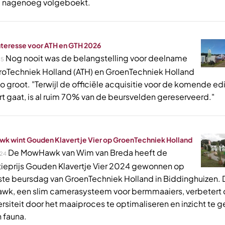
l nagenoeg volgeboekt.
nteresse voor ATH en GTH 2026
Nog nooit was de belangstelling voor deelname
25
roTechniek Holland (ATH) en GroenTechniek Holland
o groot. "Terwijl de officiële acquisitie voor de komende edi
rt gaat, is al ruim 70% van de beursvelden gereserveerd."
 wint Gouden Klavertje Vier op GroenTechniek Holland
De MowHawk van Wim van Breda heeft de
24
tieprijs Gouden Klavertje Vier 2024 gewonnen op
ste beursdag van GroenTechniek Holland in Biddinghuizen.
k, een slim camerasysteem voor bermmaaiers, verbetert
rsiteit door het maaiproces te optimaliseren en inzicht te g
n fauna.