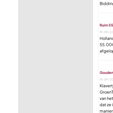
Biddin
Ruim 55
19-09-2
Holland
55.000
afgelo
Gouden 
15-09-2
Klavert
GroenT
van he
dat ze
manier