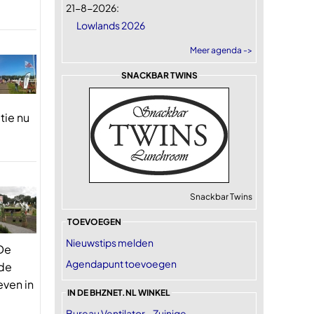
21-8-2026:
Lowlands 2026
Meer agenda ->
SNACKBAR TWINS
tie nu
Snackbar Twins
TOEVOEGEN
Nieuwstips melden
 De
Agendapunt toevoegen
 de
even in
IN DE BHZNET.NL WINKEL
Bureau Ventilator - Zuinige