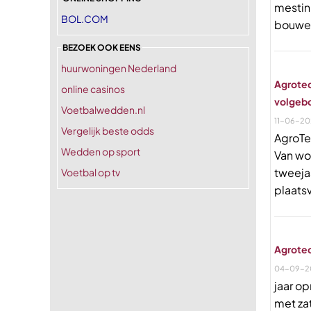
mestin
BOL.COM
bouwe
BEZOEK OOK EENS
huurwoningen Nederland
Agrotec
online casinos
volgeb
Voetbalwedden.nl
11-06-20
Vergelijk beste odds
AgroTe
Wedden op sport
Van wo
tweeja
Voetbal op tv
plaats
Agrotec
04-09-2
jaar op
met za