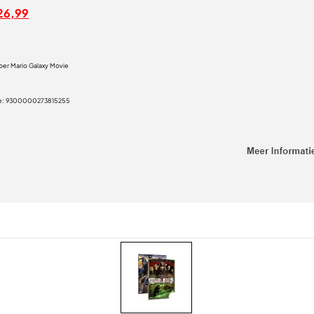
26,99
per Mario Galaxy Movie
e:
9300000273815255