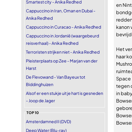
Smartest city - Anika Redhed
en Nint
Cappuccino in Iran, Oman en Dubai -
bondge
Anika Redhed
redden
kanon v
Cappuccino in Curacao - Anika Redhed
bevrijd
Cappuccino in Jordanië (waargebeurd
reisverhaal) - Anika Redhed
Het ve
Terroristen strijken niet - Anika Redhed
haar k
Pleisterplaats op Zee - Marjan van der
Mushro
Harst
ruimte
De Flevowand - Van Bayeux tot
Space 
Biddinghuizen
tegen d
in baby
Alsof er een stukje uit je hart is gesneden
Bowser.
- Joop de Jager
gebore
TOP 10
Bowsers
Amsterdamned II (DVD)
Bowser
Deep Water (Blu-ray)