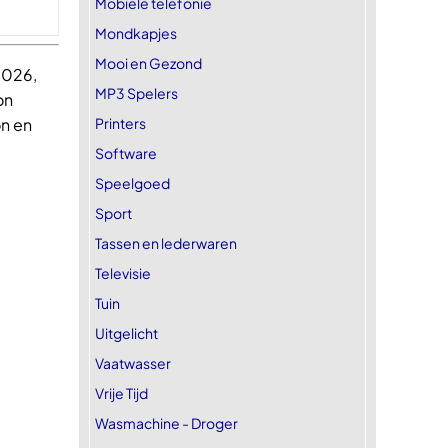
Mobiele telefonie
Mondkapjes
Mooi en Gezond
2026,
MP3 Spelers
on
Printers
on en
Software
Speelgoed
Sport
Tassen en lederwaren
Televisie
Tuin
Uitgelicht
Vaatwasser
Vrije Tijd
Wasmachine - Droger