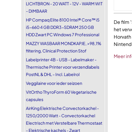
LICHTBRON - 20 WATT - 12V - WARM WIT
- DIMBAAR
HP Compaq Elite 8100 Intel® Core™ i5
De film 
i5-660 4 GB DDR3-SDRAM 250 GB
het verv
HDD Zwart PC Windows 7 Professional
Horvath 
MAZZY WASBAAR MONDKAPJE, >98,1%
Nintendo
filtering, Clinical Protection Stof
Meer inf
Labelprinter 4B - USB - Labelmaker -
Thermische Printer voor verzendlabels
PostNL & DHL – Incl. Labelrol
Veggilaine voor ieder seizoen
VitOrtho ThyroForm 60 Vegetarische
capsules
AirKing Elektrische Convectorkachel -
1250/2000 Watt - Convectorkachel
Electrisch met Verstelbare Thermostaat
- Elektrische kachels - Zwart