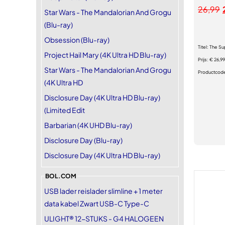
26,99
Star Wars - The Mandalorian And Grogu
(Blu-ray)
Obsession (Blu-ray)
Titel:
The Su
Project Hail Mary (4K Ultra HD Blu-ray)
Prijs:
€ 26,99
Star Wars - The Mandalorian And Grogu
Productcod
(4K Ultra HD
Disclosure Day (4K Ultra HD Blu-ray)
(Limited Edit
Barbarian (4K UHD Blu-ray)
Disclosure Day (Blu-ray)
Disclosure Day (4K Ultra HD Blu-ray)
BOL.COM
USB lader reislader slimline + 1 meter
data kabel Zwart USB-C Type-C
ULIGHT® 12-STUKS - G4 HALOGEEN