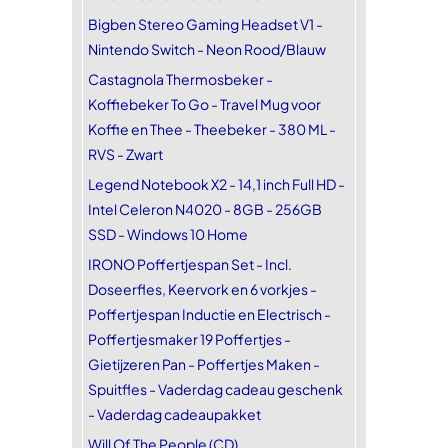
Bigben Stereo Gaming Headset V1 -
Nintendo Switch - Neon Rood/Blauw
Castagnola Thermosbeker -
Koffiebeker To Go - Travel Mug voor
Koffie en Thee - Theebeker - 380 ML -
RVS - Zwart
Legend Notebook X2 - 14,1 inch Full HD -
Intel Celeron N4020 - 8GB - 256GB
SSD - Windows 10 Home
IRONO Poffertjespan Set - Incl.
Doseerfles, Keervork en 6 vorkjes -
Poffertjespan Inductie en Electrisch -
Poffertjesmaker 19 Poffertjes -
Gietijzeren Pan - Poffertjes Maken -
Spuitfles - Vaderdag cadeau geschenk
- Vaderdag cadeaupakket
Will Of The People (CD)