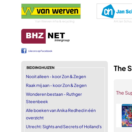
Van Werven infra & recycling
AH Jan Schuu
Like ons op Facebook
The S
BIDDINGHUIZEN
Nooit alleen - koor Zon & Zegen
Raak mij aan - koor Zon & Zegen
The Su
Wonderen bestaan - Ruthger
Steenbeek
Alle boeken van Anika Redhed in één
overzicht
Utrecht: Sights and Secrets of Holland's