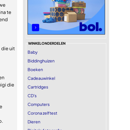
uwe
na te
gend
WINKELONDERDELEN
die uit
Baby
Biddinghuizen
Boeken
en
Cadeauwinkel
igi die
Cartridges
CD's
Computers
de
Corona zelftest
p.
Dieren