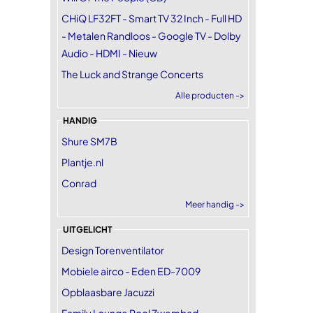
CHiQ LF32FT - Smart TV 32 Inch - Full HD
- Metalen Randloos - Google TV - Dolby
Audio - HDMI - Nieuw
The Luck and Strange Concerts
Alle producten ->
HANDIG
Shure SM7B
Plantje.nl
Conrad
Meer handig ->
UITGELICHT
Design Torenventilator
Mobiele airco - Eden ED-7009
Opblaasbare Jacuzzi