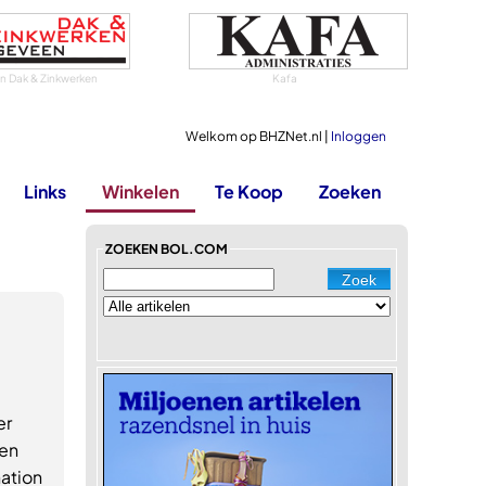
 Dak & Zinkwerken
Kafa
Welkom op BHZNet.nl |
Inloggen
Links
Winkelen
Te Koop
Zoeken
ZOEKEN BOL.COM
er
 en
nation