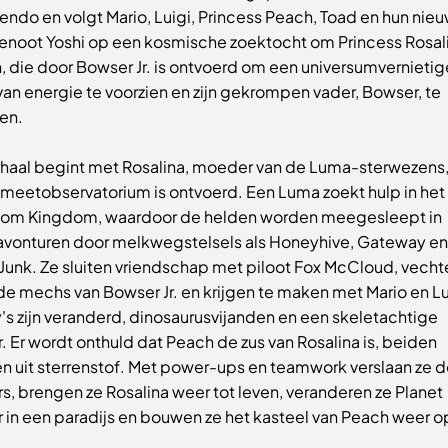
endo en volgt Mario, Luigi, Princess Peach, Toad en hun nie
noot Yoshi op een kosmische zoektocht om Princess Rosali
, die door Bowser Jr. is ontvoerd om een universumvernieti
an energie te voorzien en zijn gekrompen vader, Bowser, te
en.
rhaal begint met Rosalina, moeder van de Luma-sterwezens, 
omeetobservatorium is ontvoerd. Een Luma zoekt hulp in het
om Kingdom, waardoor de helden worden meegesleept in
avonturen door melkwegstelsels als Honeyhive, Gateway en
Junk. Ze sluiten vriendschap met piloot Fox McCloud, vecht
e mechs van Bowser Jr. en krijgen te maken met Mario en Lu
's zijn veranderd, dinosaurusvijanden en een skeletachtige
 Er wordt onthuld dat Peach de zus van Rosalina is, beiden
n uit sterrenstof. Met power-ups en teamwork verslaan ze 
, brengen ze Rosalina weer tot leven, veranderen ze Planet
 in een paradijs en bouwen ze het kasteel van Peach weer o