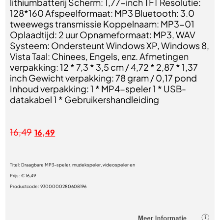
lithiumbatterij Scherm: 1,77-inch TFT Resolutie:
128*160 Afspeelformaat: MP3 Bluetooth: 3.0
tweewegs transmissie Koppelnaam: MP3-01
Oplaadtijd: 2 uur Opnameformaat: MP3, WAV
Systeem: Ondersteunt Windows XP, Windows 8,
Vista Taal: Chinees, Engels, enz. Afmetingen
verpakking: 12 * 7,3 * 3,5 cm / 4,72 * 2,87 * 1,37
inch Gewicht verpakking: 78 gram / 0,17 pond
Inhoud verpakking: 1 * MP4-speler 1 * USB-
datakabel 1 * Gebruikershandleiding
16,49
16,49
Titel:
Draagbare MP3-speler, muziekspeler, videospeler en
Prijs:
€ 16,49
Productcode:
9300000280608196