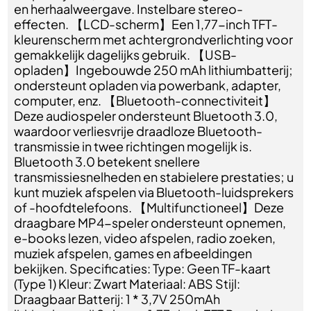
en herhaalweergave. Instelbare stereo-
effecten. 【LCD-scherm】Een 1,77-inch TFT-
kleurenscherm met achtergrondverlichting voor
gemakkelijk dagelijks gebruik. 【USB-
opladen】Ingebouwde 250 mAh lithiumbatterij;
ondersteunt opladen via powerbank, adapter,
computer, enz. 【Bluetooth-connectiviteit】
Deze audiospeler ondersteunt Bluetooth 3.0,
waardoor verliesvrije draadloze Bluetooth-
transmissie in twee richtingen mogelijk is.
Bluetooth 3.0 betekent snellere
transmissiesnelheden en stabielere prestaties; u
kunt muziek afspelen via Bluetooth-luidsprekers
of -hoofdtelefoons. 【Multifunctioneel】Deze
draagbare MP4-speler ondersteunt opnemen,
e-books lezen, video afspelen, radio zoeken,
muziek afspelen, games en afbeeldingen
bekijken. Specificaties: Type: Geen TF-kaart
(Type 1) Kleur: Zwart Materiaal: ABS Stijl:
Draagbaar Batterij: 1 * 3,7V 250mAh