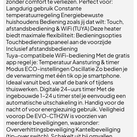
zonder comfort te verliezen. Perfect voor:
Langdurig gebruik Constante
temperatuurregeling Energiebewuste
huishoudens Bediening zoals jij dat wilt: Touch,
afstandsbediening & WiFi (TUYA) Deze heater
biedt maximale flexibiliteit: Bedieningsopties
Touchbedieningspaneel aan de voorzijde
Inclusief afstandsbediening
Tuya-compatibele WiFi-bediening Met de gratis
app regel je: Temperatuur Aansturing & timer
Modus ECO-instellingen Oscillatie Zo bedien je
de verwarming met één tik op je smartphone.
Ideaal vanuit bed, vanaf de bank of tijdens
thuiswerken. Digitale 24-uurs timer Met de
ingebouwde 1–24 u timer stel je eenvoudig een
automatische uitschakeling in. Handig voor de
nacht of voor energiezuinig gebruik. Veiligheid
voorop De EVO-CTH2W is voorzien van
meerdere beveiligingen, waaronder:
Oververhittingsbeveiliging Kantelbeveiliging
(tip-over switch). Schakelt uit bij omvallen