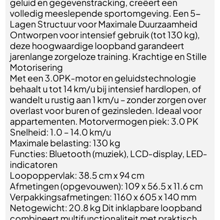
geluid en gegevenstracking, creëert een
volledig meeslepende sportomgeving. Een 5-
Lagen Structuur voor Maximale Duurzaamheid
Ontworpen voor intensief gebruik (tot 130 kg),
deze hoogwaardige loopband garandeert
jarenlange zorgeloze training. Krachtige en Stille
Motorisering
Met een 3.0PK-motor en geluidstechnologie
behaalt u tot 14 km/u bij intensief hardlopen, of
wandelt u rustig aan 1 km/u – zonder zorgen over
overlast voor buren of gezinsleden. Ideaal voor
appartementen. Motorvermogen piek: 3.0 PK
Snelheid: 1.0 – 14.0 km/u
Maximale belasting: 130 kg
Functies: Bluetooth (muziek), LCD-display, LED-
indicatoren
Loopoppervlak: 38.5 cm x 94 cm
Afmetingen (opgevouwen): 109 x 56.5 x 11.6 cm
Verpakkingsafmetingen: 1160 x 605 x 140 mm
Netogewicht: 20.8 kg Dit inklapbare loopband
combineert multifunctionaliteit met praktisch