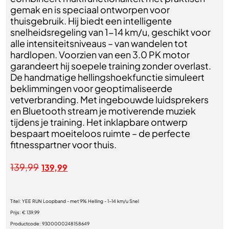
gemak en is speciaal ontworpen voor
thuisgebruik. Hij biedt een intelligente
snelheidsregeling van 1-14 km/u, geschikt voor
alle intensiteitsniveaus – van wandelen tot
hardlopen. Voorzien van een 3.0 PK motor
garandeert hij soepele training zonder overlast.
De handmatige hellingshoekfunctie simuleert
beklimmingen voor geoptimaliseerde
vetverbranding. Met ingebouwde luidsprekers
en Bluetooth stream je motiverende muziek
tijdens je training. Het inklapbare ontwerp
bespaart moeiteloos ruimte – de perfecte
fitnesspartner voor thuis.
139,99
139,99
Titel:
YEE RUN Loopband - met 9% Helling - 1-14 km/u Snel
Prijs:
€ 139,99
Productcode:
9300000248158649