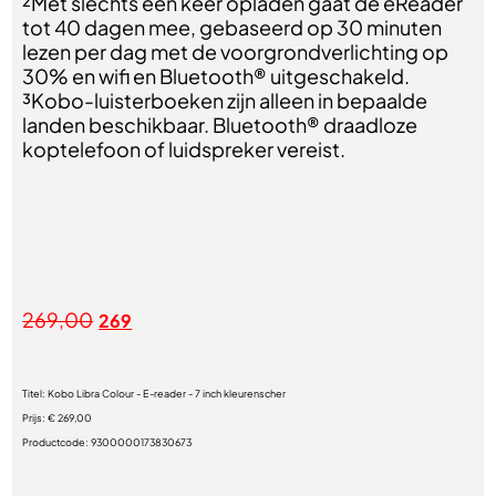
²Met slechts één keer opladen gaat de eReader
tot 40 dagen mee, gebaseerd op 30 minuten
lezen per dag met de voorgrondverlichting op
30% en wifi en Bluetooth® uitgeschakeld.
³Kobo-luisterboeken zijn alleen in bepaalde
landen beschikbaar. Bluetooth® draadloze
koptelefoon of luidspreker vereist.
269,00
269
Titel:
Kobo Libra Colour - E-reader - 7 inch kleurenscher
Prijs:
€ 269,00
Productcode:
9300000173830673