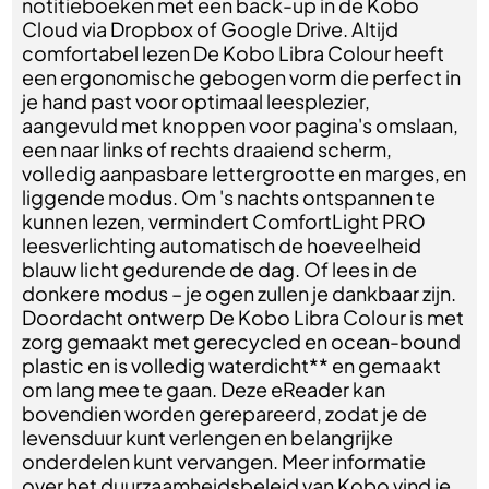
notitieboeken met een back-up in de Kobo
Cloud via Dropbox of Google Drive. Altijd
comfortabel lezen De Kobo Libra Colour heeft
een ergonomische gebogen vorm die perfect in
je hand past voor optimaal leesplezier,
aangevuld met knoppen voor pagina's omslaan,
een naar links of rechts draaiend scherm,
volledig aanpasbare lettergrootte en marges, en
liggende modus. Om 's nachts ontspannen te
kunnen lezen, vermindert ComfortLight PRO
leesverlichting automatisch de hoeveelheid
blauw licht gedurende de dag. Of lees in de
donkere modus – je ogen zullen je dankbaar zijn.
Doordacht ontwerp De Kobo Libra Colour is met
zorg gemaakt met gerecycled en ocean-bound
plastic en is volledig waterdicht** en gemaakt
om lang mee te gaan. Deze eReader kan
bovendien worden gerepareerd, zodat je de
levensduur kunt verlengen en belangrijke
onderdelen kunt vervangen. Meer informatie
over het duurzaamheidsbeleid van Kobo vind je