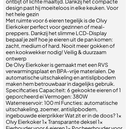
ontbijt of lichte maaltijd. Dankzij het compacte
design past hij moeiteloos in elke keuken. Voor
het hele gezin
Met ruimte voor 6 eieren tegelijk is de Olvy
Eierkoker perfect voor gezinnen of meal-
preppers. Dankzij het slimme LCD-Display
bepaal je zelf hoe je eieren uit de pan komen:
zacht, medium of hard. Nooit meer gokken of
een kookwekker nodig! Veilig & duurzaam
ontwerp
De Olvy Eierkoker is gemaakt met een RVS
verwarmingsplaat en BPA-vrije materialen. De
automatische uitschakeling en antislipbodem
maken hem betrouwbaar in dagelijks gebruik.
Specificaties Capaciteit: 6 gekookte eieren of 1
geporcheerd ei Vermogen: 380W
Waterreservoir: 100 ml Functies: automatische
uitschakeling, zoemer, antislipbodem,
ingebouwde eierprikker Wat zit er in de doos? 1×
Olvy Eierkoker 1× Transparante deksel 1×
Eierhouder voor 6 eieren 1× Pocheerhouder voor