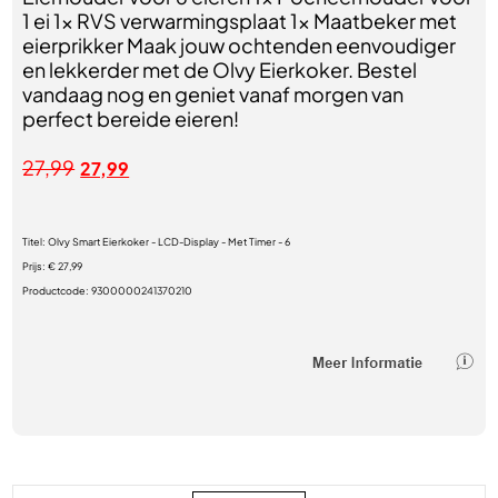
1 ei 1× RVS verwarmingsplaat 1× Maatbeker met
eierprikker Maak jouw ochtenden eenvoudiger
en lekkerder met de Olvy Eierkoker. Bestel
vandaag nog en geniet vanaf morgen van
perfect bereide eieren!
27,99
27,99
Titel:
Olvy Smart Eierkoker - LCD-Display - Met Timer - 6
Prijs:
€ 27,99
Productcode:
9300000241370210