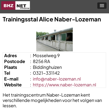
Trainingsstal Alice Naber-Lozeman
Adres
:
Mosselweg 9
Postcode
:
8256 RA
Plaats
:
Biddinghuizen
Tel
:
0321-331142
E-mail
:
info@naber-lozeman.nl
Website
:
https://www.naber-lozeman.nl
Het trainingscentrum Naber-Lozeman kent
verschillende mogelijkheden voor het volgen van
lessen.