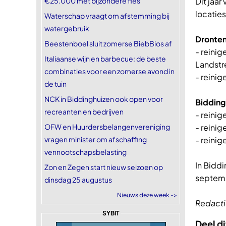
€25.000 met bijzondere fles
Dit jaar
locaties
Waterschap vraagt om afstemming bij
watergebruik
Dronten
Beestenboel sluit zomerse BiebBios af
- reini
Italiaanse wijn en barbecue: de beste
Landstr
combinaties voor een zomerse avond in
- reinig
de tuin
NCK in Biddinghuizen ook open voor
Bidding
recreanten en bedrijven
- reini
OFW en Huurdersbelangenvereniging
- reini
vragen minister om afschaffing
- reini
vennootschapsbelasting
In Biddi
Zon en Zegen start nieuw seizoen op
septemb
dinsdag 25 augustus
Nieuws deze week ->
Redacti
SYBIT
Deel di