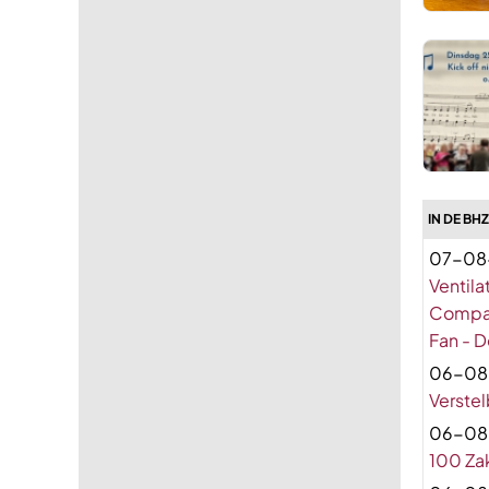
IN DE BH
07-08
Ventila
Compact
Fan - D
06-08
Verste
06-08
100 Za