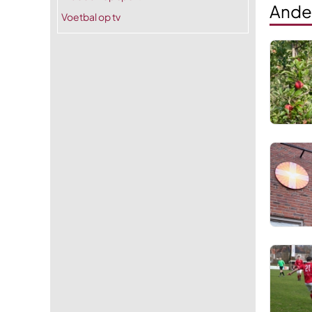
Ande
Voetbal op tv