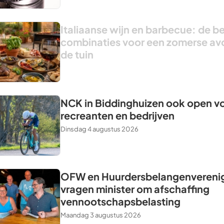
Italiaanse wijn en barbecue: de b
combinaties voor een zomerse av
de tuin
NCK in Biddinghuizen ook open v
recreanten en bedrijven
Dinsdag 4 augustus 2026
OFW en Huurdersbelangenvereni
vragen minister om afschaffing
vennootschapsbelasting
Maandag 3 augustus 2026