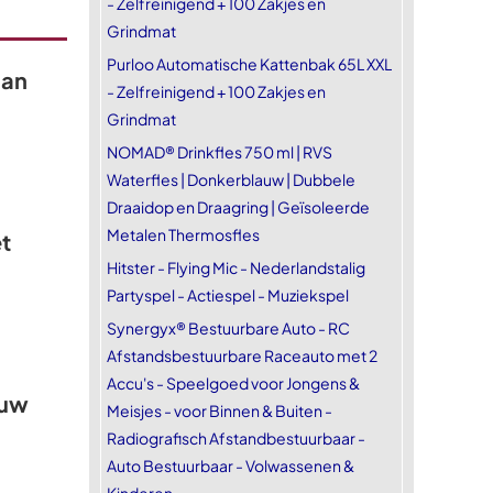
- Zelfreinigend + 100 Zakjes en
Grindmat
Purloo Automatische Kattenbak 65L XXL
aan
- Zelfreinigend + 100 Zakjes en
Grindmat
NOMAD® Drinkfles 750 ml | RVS
Waterfles | Donkerblauw | Dubbele
Draaidop en Draagring | Geïsoleerde
Metalen Thermosfles
t
Hitster - Flying Mic - Nederlandstalig
Partyspel - Actiespel - Muziekspel
Synergyx® Bestuurbare Auto - RC
Afstandsbestuurbare Raceauto met 2
Accu's - Speelgoed voor Jongens &
euw
Meisjes - voor Binnen & Buiten -
Radiografisch Afstandbestuurbaar -
Auto Bestuurbaar - Volwassenen &