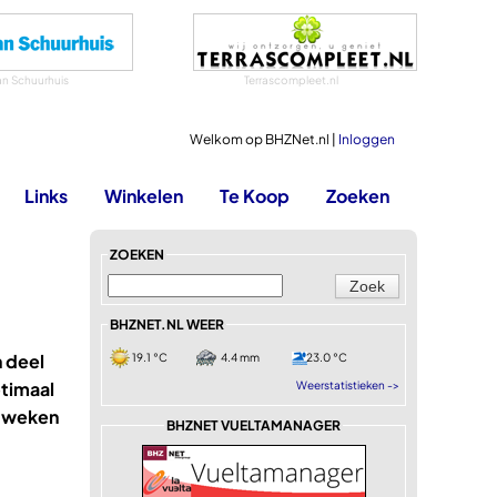
an Schuurhuis
Terrascompleet.nl
Welkom op BHZNet.nl |
Inloggen
Links
Winkelen
Te Koop
Zoeken
ZOEKEN
BHZNET.NL WEER
n deel
19.1 °C
4.4 mm
23.0 °C
ptimaal
Weerstatistieken ->
e weken
BHZNET VUELTAMANAGER