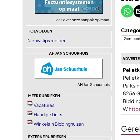
Lees over onze aanpak op maat
Categor
TOEVOEGEN
Gemeent
Nieuwstips melden
AH JAN SCHUURHUIS
ADVERTE
Pelletk
Pellet
AH Jan Schuurhuis
Parksin
8256 
MEER RUBRIEKEN
Biddin
Vacatures
W
http
Handige Links
Winkels in Biddinghuizen
Gere
EXTERNE RUBRIEKEN