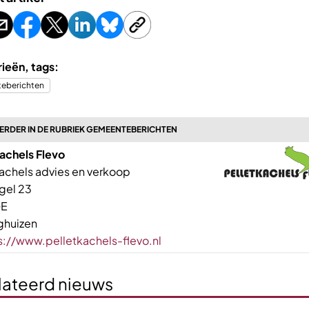
ieën, tags:
eberichten
ERDER IN DE RUBRIEK GEMEENTEBERICHTEN
achels Flevo
kachels advies en verkoop
gel 23
GE
ghuizen
s://www.pelletkachels-flevo.nl
lateerd nieuws