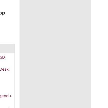
 op
USB
 Desk
igend +