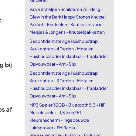
Kinderen
Vaive Schelpen Schilderen 75-delig –
Glow in the Dark Happy Stones Knutsel
t
Pakket – Knutselen - Knutselset voor
Meisjes & Jongens - Knutselpakketten
Beconfident stevige Huishoudtrap
Keukentrap - 4 Treden - Metalen
Huishoudladder Inklapbaar - Trapladder
 bij
Opvouwbaar - Anti-Slip
Beconfident stevige Huishoudtrap
Keukentrap - 3 Treden - Metalen
Huishoudladder Inklapbaar - Trapladder
Opvouwbaar - Anti-Slip
MP3 Speler 32GB - Bluetooth 5.3 - HiFi
os af
Muziekspeler - 1,8 Inch TFT
Kleurenscherm - Ingebouwde
Luidspreker - FM Radio -
Spraakrecorder - E-Book - Inclusief