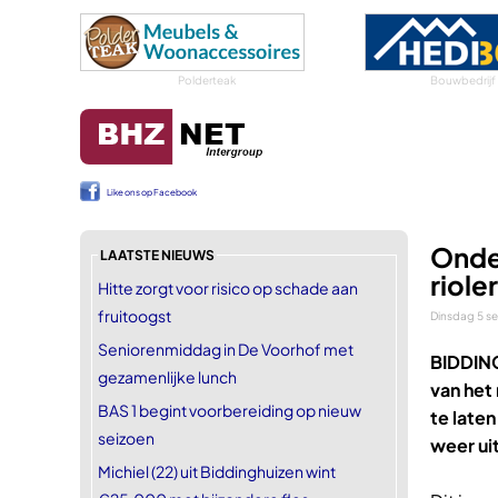
Polderteak
Bouwbedrijf
Like ons op Facebook
Onde
LAATSTE NIEUWS
riole
Hitte zorgt voor risico op schade aan
fruitoogst
Dinsdag 5 s
Seniorenmiddag in De Voorhof met
BIDDIN
gezamenlijke lunch
van het 
BAS 1 begint voorbereiding op nieuw
te late
seizoen
weer ui
Michiel (22) uit Biddinghuizen wint