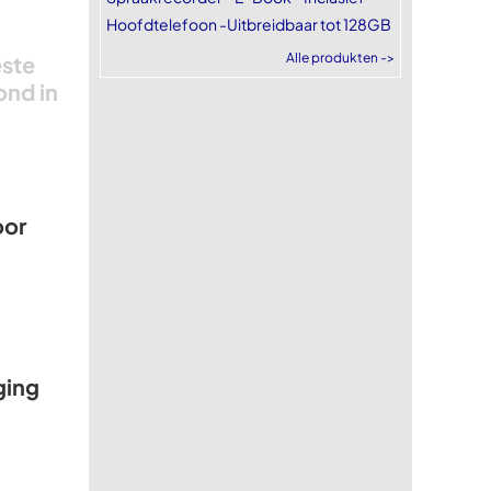
Hoofdtelefoon -Uitbreidbaar tot 128GB
Alle produkten ->
este
ond in
oor
ging