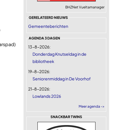
e
BHZNet Vueltamanager
GERELATEERD NIEUWS
Gemeenteberichten
e
AGENDA 3 DAGEN
aarspad)
13-8-2026:
Donderdag Knutseldag in de
bibliotheek
19-8-2026:
Seniorenmiddag in De Voorhof
21-8-2026:
Lowlands 2026
Meer agenda ->
SNACKBAR TWINS