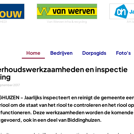
 HEDI
Van Werven infra & recycling
AH J
Home
Bedrijven
Dorpsgids
Foto's
rhoudswerkzaamheden en inspectie
ring
eptember 2017
GHUIZEN -
Jaarlijks inspecteert en reinigt de gemeente ee
riool om de staat van het riool te controleren en het riool o
n functioneren. Deze werkzaamheden worden de komend
tgevoerd, ook in een deel van Biddinghuizen.