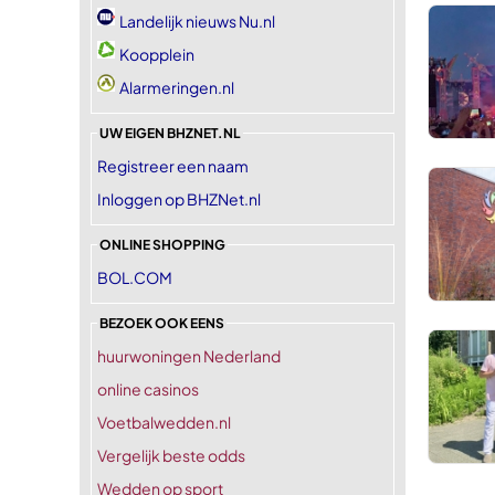
Landelijk nieuws Nu.nl
Koopplein
Alarmeringen.nl
UW EIGEN BHZNET.NL
Registreer een naam
Inloggen op BHZNet.nl
ONLINE SHOPPING
BOL.COM
BEZOEK OOK EENS
huurwoningen Nederland
online casinos
Voetbalwedden.nl
Vergelijk beste odds
Wedden op sport