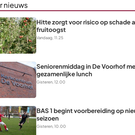
r nieuws
Hitte zorgt voor risico op schade 
fruitoogst
Vandaag, 11.25
Seniorenmiddag in De Voorhof me
gezamenlijke lunch
Gisteren, 12.00
BAS 1 begint voorbereiding op ni
seizoen
Gisteren, 10.00