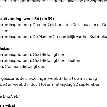
 vindt er een gedetailleerde inspectie plaats op de volgend
:
 (uitvoering: week 36 t/m 39)
gen en inspecteren: Dronten Zuid, buurten De Lancaster en D
eken
en en inspecteren: De Munten (1, noordelijk van het Krabbel
huizen
gen en inspecteren: Oud Biddinghuizen
gen en inspecteren: Oud Biddinghuizen buiten
gen: Centrum Biddinghuizen
nghuizen is de uitvoering in week 37 (start op maandag 11
er) en week 38 (duurt tot en met vrijdag 22 september).
e BHZNet.nl
t artikel