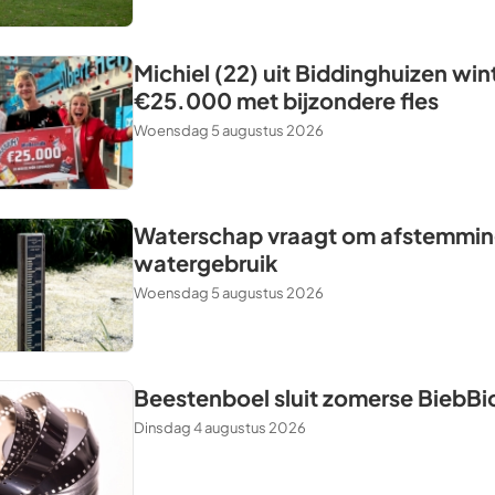
Michiel (22) uit Biddinghuizen win
€25.000 met bijzondere fles
Woensdag 5 augustus 2026
Waterschap vraagt om afstemming
watergebruik
Woensdag 5 augustus 2026
Beestenboel sluit zomerse BiebBi
Dinsdag 4 augustus 2026