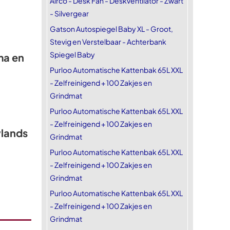
Airco - Desk Fan - Deskventilator - Zwart
- Silvergear
Gatson Autospiegel Baby XL - Groot,
Stevig en Verstelbaar - Achterbank
Spiegel Baby
ma en
Purloo Automatische Kattenbak 65L XXL
- Zelfreinigend + 100 Zakjes en
Grindmat
Purloo Automatische Kattenbak 65L XXL
- Zelfreinigend + 100 Zakjes en
wlands
Grindmat
Purloo Automatische Kattenbak 65L XXL
- Zelfreinigend + 100 Zakjes en
Grindmat
Purloo Automatische Kattenbak 65L XXL
- Zelfreinigend + 100 Zakjes en
Grindmat