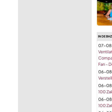
IN DE BH
07-08
Ventila
Compact
Fan - D
06-08
Verste
06-08
100 Za
06-08
100 Za