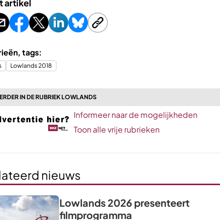
t artikel
ieën, tags:
s
Lowlands 2018
ERDER IN DE RUBRIEK LOWLANDS
Informeer naar de mogelijkheden
Toon alle vrije rubrieken
lateerd nieuws
Lowlands 2026 presenteert
filmprogramma