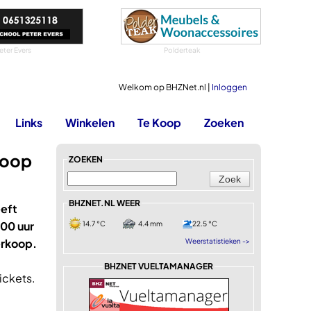
eter Evers
Polderteak
Welkom op BHZNet.nl |
Inloggen
Links
Winkelen
Te Koop
Zoeken
koop
ZOEKEN
BHZNET.NL WEER
eeft
:00 uur
14.7 °C
4.4 mm
22.5 °C
erkoop.
Weerstatistieken ->
BHZNET VUELTAMANAGER
ickets.