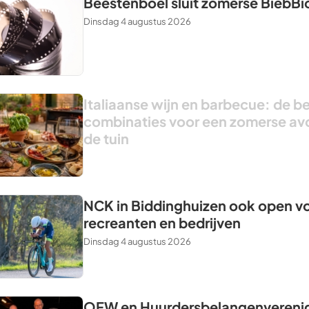
Beestenboel sluit zomerse BiebBi
Dinsdag 4 augustus 2026
Italiaanse wijn en barbecue: de b
combinaties voor een zomerse av
de tuin
NCK in Biddinghuizen ook open v
recreanten en bedrijven
Dinsdag 4 augustus 2026
OFW en Huurdersbelangenvereni