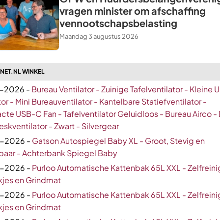
vragen minister om afschaffing
vennootschapsbelasting
Maandag 3 augustus 2026
ZNET.NL WINKEL
-2026 -
Bureau Ventilator - Zuinige Tafelventilator - Kleine 
tor - Mini Bureauventilator - Kantelbare Statiefventilator -
e USB-C Fan - Tafelventilator Geluidloos - Bureau Airco -
eskventilator - Zwart - Silvergear
-2026 -
Gatson Autospiegel Baby XL - Groot, Stevig en
lbaar - Achterbank Spiegel Baby
-2026 -
Purloo Automatische Kattenbak 65L XXL - Zelfrein
kjes en Grindmat
-2026 -
Purloo Automatische Kattenbak 65L XXL - Zelfrein
kjes en Grindmat