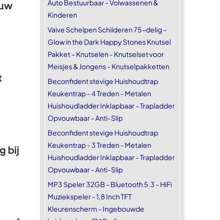
Auto Bestuurbaar - Volwassenen &
euw
Kinderen
Vaive Schelpen Schilderen 75-delig –
Glow in the Dark Happy Stones Knutsel
Pakket – Knutselen - Knutselset voor
Meisjes & Jongens - Knutselpakketten
t
Beconfident stevige Huishoudtrap
Keukentrap - 4 Treden - Metalen
Huishoudladder Inklapbaar - Trapladder
Opvouwbaar - Anti-Slip
Beconfident stevige Huishoudtrap
Keukentrap - 3 Treden - Metalen
 bij
Huishoudladder Inklapbaar - Trapladder
Opvouwbaar - Anti-Slip
MP3 Speler 32GB - Bluetooth 5.3 - HiFi
Muziekspeler - 1,8 Inch TFT
Kleurenscherm - Ingebouwde