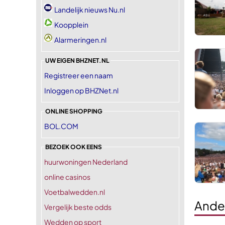
Landelijk nieuws Nu.nl
Koopplein
Alarmeringen.nl
UW EIGEN BHZNET.NL
Registreer een naam
Inloggen op BHZNet.nl
ONLINE SHOPPING
BOL.COM
BEZOEK OOK EENS
huurwoningen Nederland
online casinos
Voetbalwedden.nl
Ande
Vergelijk beste odds
Wedden op sport