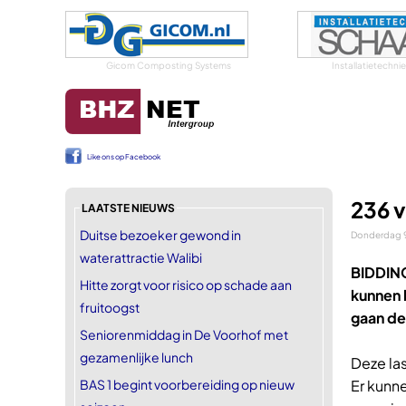
Gicom Composting Systems
Installatietechn
Like ons op Facebook
236 
LAATSTE NIEUWS
Duitse bezoeker gewond in
Donderdag 9
waterattractie Walibi
BIDDIN
Hitte zorgt voor risico op schade aan
kunnen 
fruitoogst
gaan de
Seniorenmiddag in De Voorhof met
gezamenlijke lunch
Deze la
BAS 1 begint voorbereiding op nieuw
Er kunn