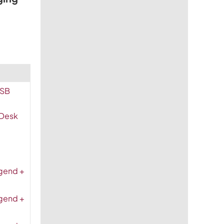
USB
 Desk
igend +
igend +