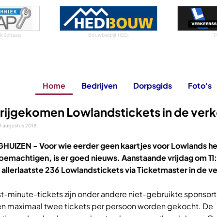
iek Schaap
Bouwbedrijf HEDI
P
Home
Bedrijven
Dorpsgids
Foto's
vrijgekomen Lowlandstickets in de ver
 augustus 2018
GHUIZEN -
Voor wie eerder geen kaartjes voor Lowlands h
bemachtigen, is er goed nieuws. Aanstaande vrijdag om 11
 allerlaatste 236 Lowlandstickets via Ticketmaster in de v
st-minute-tickets zijn onder andere niet-gebruikte sponsort
en maximaal twee tickets per persoon worden gekocht. De