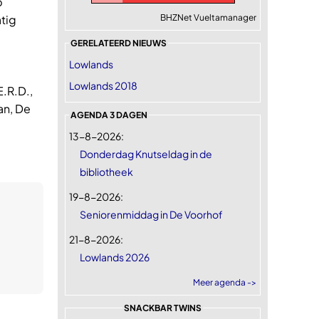
p
tig
BHZNet Vueltamanager
GERELATEERD NIEUWS
Lowlands
Lowlands 2018
.R.D.,
an, De
AGENDA 3 DAGEN
13-8-2026:
Donderdag Knutseldag in de
bibliotheek
19-8-2026:
Seniorenmiddag in De Voorhof
21-8-2026:
Lowlands 2026
Meer agenda ->
SNACKBAR TWINS