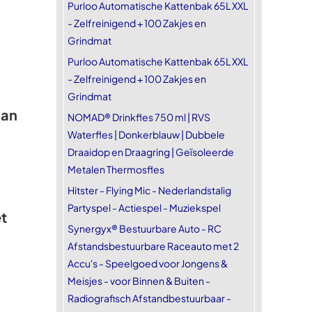
Purloo Automatische Kattenbak 65L XXL
- Zelfreinigend + 100 Zakjes en
Grindmat
Purloo Automatische Kattenbak 65L XXL
- Zelfreinigend + 100 Zakjes en
Grindmat
aan
NOMAD® Drinkfles 750 ml | RVS
Waterfles | Donkerblauw | Dubbele
Draaidop en Draagring | Geïsoleerde
Metalen Thermosfles
Hitster - Flying Mic - Nederlandstalig
Partyspel - Actiespel - Muziekspel
t
Synergyx® Bestuurbare Auto - RC
Afstandsbestuurbare Raceauto met 2
Accu's - Speelgoed voor Jongens &
Meisjes - voor Binnen & Buiten -
Radiografisch Afstandbestuurbaar -