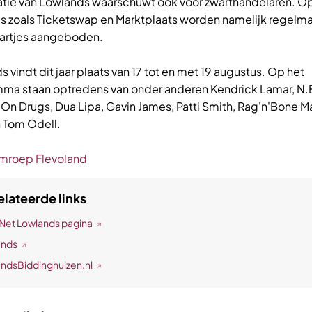
atie van Lowlands waarschuwt ook voor zwarthandelaren. O
s zoals Ticketswap en Marktplaats worden namelijk regelma
aartjes aangeboden.
 vindt dit jaar plaats van 17 tot en met 19 augustus. Op het
ma staan optredens van onder anderen Kendrick Lamar, N.E
 On Drugs, Dua Lipa, Gavin James, Patti Smith, Rag'n'Bone M
n Tom Odell.
mroep Flevoland
lateerde links
et Lowlands pagina
ands
ndsBiddinghuizen.nl