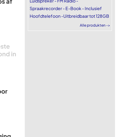
os af
Luidspreker - FM Radio -
Spraakrecorder - E-Book - Inclusief
Hoofdtelefoon -Uitbreidbaar tot 128GB
Alle produkten ->
este
ond in
oor
ging