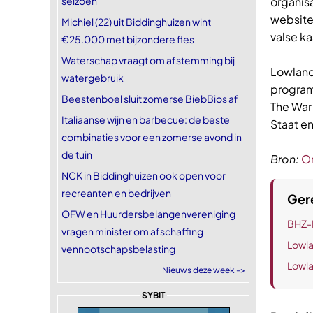
seizoen
organis
website
Michiel (22) uit Biddinghuizen wint
valse k
€25.000 met bijzondere fles
Waterschap vraagt om afstemming bij
Lowlands
watergebruik
program
Beestenboel sluit zomerse BiebBios af
The War
Italiaanse wijn en barbecue: de beste
Staat e
combinaties voor een zomerse avond in
de tuin
Bron:
O
NCK in Biddinghuizen ook open voor
recreanten en bedrijven
Gere
OFW en Huurdersbelangenvereniging
BHZ-N
vragen minister om afschaffing
Lowl
vennootschapsbelasting
Lowla
Nieuws deze week ->
SYBIT