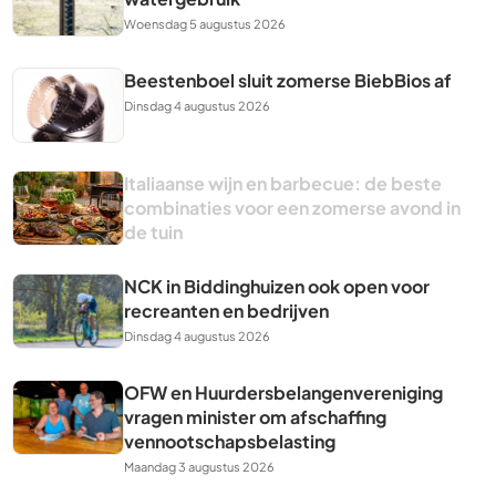
Woensdag 5 augustus 2026
Beestenboel sluit zomerse BiebBios af
Dinsdag 4 augustus 2026
Italiaanse wijn en barbecue: de beste
combinaties voor een zomerse avond in
de tuin
NCK in Biddinghuizen ook open voor
recreanten en bedrijven
Dinsdag 4 augustus 2026
OFW en Huurdersbelangenvereniging
vragen minister om afschaffing
vennootschapsbelasting
Maandag 3 augustus 2026