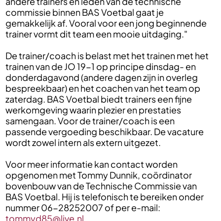
andere trainers en leden van de technische
commissie binnen BAS Voetbal gaat je
gemakkelijk af. Vooral voor een jong beginnende
trainer vormt dit team een mooie uitdaging."
De trainer/coach is belast met het trainen met het
trainen van de JO 19-1 op principe dinsdag- en
donderdagavond (andere dagen zijn in overleg
bespreekbaar) en het coachen van het team op
zaterdag. BAS Voetbal biedt trainers een fijne
werkomgeving waarin plezier en prestaties
samengaan. Voor de trainer/coach is een
passende vergoeding beschikbaar. De vacature
wordt zowel intern als extern uitgezet.
Voor meer informatie kan contact worden
opgenomen met Tommy Dunnik, coördinator
bovenbouw van de Technische Commissie van
BAS Voetbal. Hij is telefonisch te bereiken onder
nummer 06-28252007 of per e-mail:
tommyd85@live.nl
.