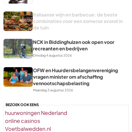
Italiaanse wijn en barbecue: de beste
combinaties voor een zomerse avond in
de tuin
NCK in Biddinghuizen ook open voor
recreanten en bedrijven
Dinsdag 4 augustus 2026
OFW en Huurdersbelangenvereniging
vragen minister om afschaffing
vennootschapsbelasting
Maandag 3 augustus 2026
BEZOEK OOK EENS
huurwoningen Nederland
online casinos
Voetbalwedden.nl