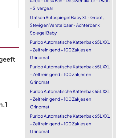
Airco - Desk Fan - Deskventilator - Zwart
- Silvergear
Gatson Autospiegel Baby XL - Groot,
Stevig en Verstelbaar - Achterbank
Spiegel Baby
Purloo Automatische Kattenbak 65L XXL
- Zelfreinigend + 100 Zakjes en
Grindmat
geeft
Purloo Automatische Kattenbak 65L XXL
- Zelfreinigend + 100 Zakjes en
Grindmat
Purloo Automatische Kattenbak 65L XXL
- Zelfreinigend + 100 Zakjes en
n.1
Grindmat
Purloo Automatische Kattenbak 65L XXL
- Zelfreinigend + 100 Zakjes en
Grindmat