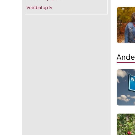
Voetbal op tv
Ande