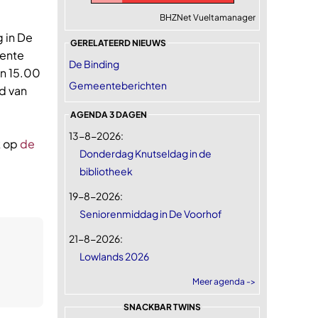
BHZNet Vueltamanager
 in De
GERELATEERD NIEUWS
eente
De Binding
an 15.00
Gemeenteberichten
id van
AGENDA 3 DAGEN
13-8-2026:
k op
de
Donderdag Knutseldag in de
bibliotheek
19-8-2026:
Seniorenmiddag in De Voorhof
21-8-2026:
Lowlands 2026
Meer agenda ->
SNACKBAR TWINS