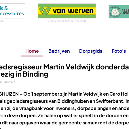
eak
Van Werven infra & recycling
Home
Bedrijven
Dorpsgids
Foto's
edsregisseur Martin Veldwijk donderd
zig in Binding
anuari 2023
GHUIZEN -
Op 1 september zijn Martin Veldwijk en Caro Ho
 als gebiedsregisseurs van Biddinghuizen en Swifterbant. I
men zij de vraagbaak voor inwoners, dorpsbelangen en and
 in deze dorpen. Ze halen op wat er speelt in de dorpen en
n dit naar opgaven waar de gemeente samen met de dorpe