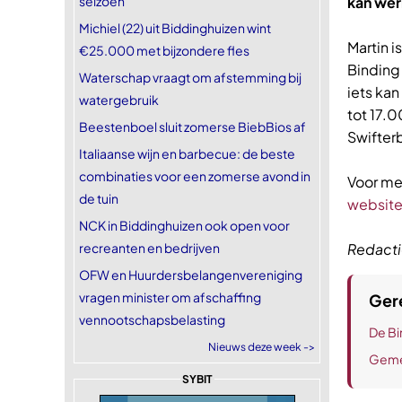
seizoen
kan wer
Michiel (22) uit Biddinghuizen wint
Martin 
€25.000 met bijzondere fles
Binding
Waterschap vraagt om afstemming bij
iets ka
watergebruik
tot 17.0
Beestenboel sluit zomerse BiebBios af
Swifterb
Italiaanse wijn en barbecue: de beste
combinaties voor een zomerse avond in
Voor mee
de tuin
website
NCK in Biddinghuizen ook open voor
recreanten en bedrijven
Redacti
OFW en Huurdersbelangenvereniging
vragen minister om afschaffing
Gere
vennootschapsbelasting
De Bi
Nieuws deze week ->
Geme
SYBIT