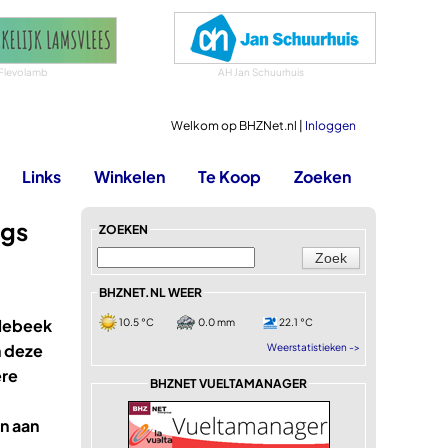
Flevolamb
AH Jan Schuurhuis
Welkom op BHZNet.nl |
Inloggen
Links
Winkelen
Te Koop
Zoeken
ags
ZOEKEN
BHZNET.NL WEER
llebeek
10.5 °C
0.0 mm
22.1 °C
n deze
Weerstatistieken ->
ere
BHZNET VUELTAMANAGER
n aan