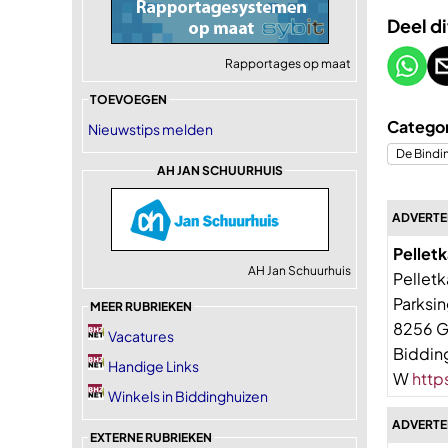
Deel di
Rapportages op maat
TOEVOEGEN
Categor
Nieuwstips melden
De Bindi
AH JAN SCHUURHUIS
ADVERTE
Pelletk
AH Jan Schuurhuis
Pellet
Parksin
MEER RUBRIEKEN
8256 
Vacatures
Biddin
Handige Links
W
http
Winkels in Biddinghuizen
ADVERTEE
EXTERNE RUBRIEKEN