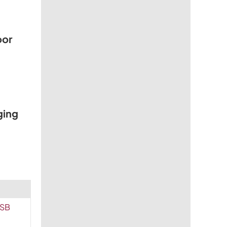
oor
ging
USB