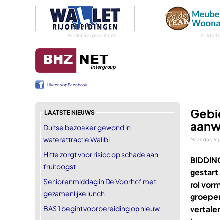
Wallet Rijopleidingen
Poldert
Like ons op Facebook
Gebi
LAATSTE NIEUWS
aanwe
Duitse bezoeker gewond in
waterattractie Walibi
Maandag 9 j
Hitte zorgt voor risico op schade aan
BIDDIN
fruitoogst
gestart
Seniorenmiddag in De Voorhof met
rol vor
gezamenlijke lunch
groepen
BAS 1 begint voorbereiding op nieuw
vertale