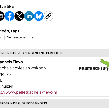
t artikel
ieën, tags:
ng
Gemeenteberichten
ERDER IN DE RUBRIEK GEMEENTEBERICHTEN
achels Flevo
kachels advies en verkoop
gel 23
GE
ghuizen
s://www.pelletkachels-flevo.nl
RDER IN DE RUBRIEK DE BINDING