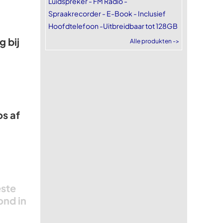
Luidspreker - FM Radio -
Spraakrecorder - E-Book - Inclusief
Hoofdtelefoon -Uitbreidbaar tot 128GB
 bij
Alle produkten ->
os af
este
ond in