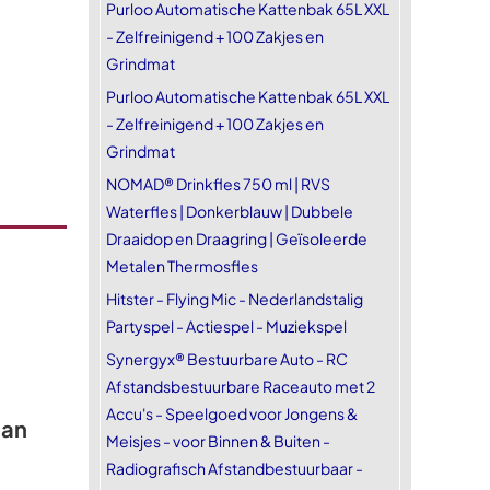
Purloo Automatische Kattenbak 65L XXL
- Zelfreinigend + 100 Zakjes en
Grindmat
Purloo Automatische Kattenbak 65L XXL
- Zelfreinigend + 100 Zakjes en
Grindmat
NOMAD® Drinkfles 750 ml | RVS
Waterfles | Donkerblauw | Dubbele
Draaidop en Draagring | Geïsoleerde
Metalen Thermosfles
Hitster - Flying Mic - Nederlandstalig
Partyspel - Actiespel - Muziekspel
Synergyx® Bestuurbare Auto - RC
Afstandsbestuurbare Raceauto met 2
Accu's - Speelgoed voor Jongens &
aan
Meisjes - voor Binnen & Buiten -
Radiografisch Afstandbestuurbaar -