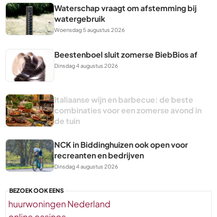
Waterschap vraagt om afstemming bij
watergebruik
Woensdag 5 augustus 2026
Beestenboel sluit zomerse BiebBios af
Dinsdag 4 augustus 2026
Italiaanse wijn en barbecue: de beste
combinaties voor een zomerse avond in
de tuin
NCK in Biddinghuizen ook open voor
recreanten en bedrijven
Dinsdag 4 augustus 2026
BEZOEK OOK EENS
huurwoningen Nederland
online casinos