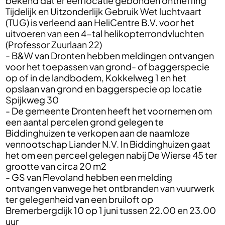
bekend dat er een locatie gebonden ontheffing
Tijdelijk en Uitzonderlijk Gebruik Wet luchtvaart
(TUG) is verleend aan HeliCentre B.V. voor het
uitvoeren van een 4-tal helikopterrondvluchten
(Professor Zuurlaan 22)
- B&W van Dronten hebben meldingen ontvangen
voor het toepassen van grond- of baggerspecie
op of in de landbodem, Kokkelweg 1 en het
opslaan van grond en baggerspecie op locatie
Spijkweg 30
- De gemeente Dronten heeft het voornemen om
een aantal percelen grond gelegen te
Biddinghuizen te verkopen aan de naamloze
vennootschap Liander N.V. In Biddinghuizen gaat
het om een perceel gelegen nabij De Wierse 45 ter
grootte van circa 20 m2
- GS van Flevoland hebben een melding
ontvangen vanwege het ontbranden van vuurwerk
ter gelegenheid van een bruiloft op
Bremerbergdijk 10 op 1 juni tussen 22.00 en 23.00
uur