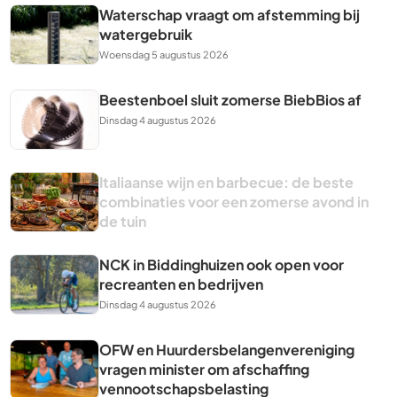
Waterschap vraagt om afstemming bij
watergebruik
Woensdag 5 augustus 2026
Beestenboel sluit zomerse BiebBios af
Dinsdag 4 augustus 2026
Italiaanse wijn en barbecue: de beste
combinaties voor een zomerse avond in
de tuin
NCK in Biddinghuizen ook open voor
recreanten en bedrijven
Dinsdag 4 augustus 2026
OFW en Huurdersbelangenvereniging
vragen minister om afschaffing
vennootschapsbelasting