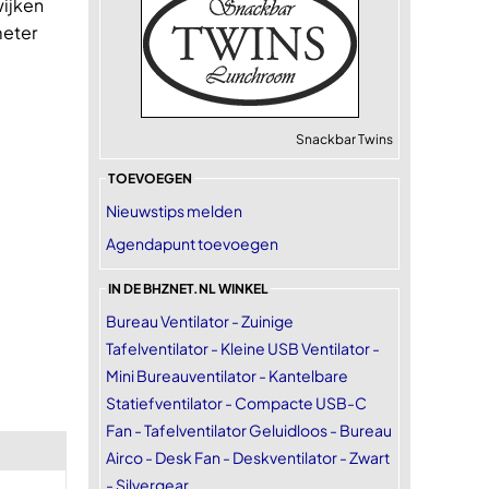
wijken
meter
Snackbar Twins
TOEVOEGEN
Nieuwstips melden
Agendapunt toevoegen
IN DE BHZNET.NL WINKEL
Bureau Ventilator - Zuinige
Tafelventilator - Kleine USB Ventilator -
Mini Bureauventilator - Kantelbare
Statiefventilator - Compacte USB-C
Fan - Tafelventilator Geluidloos - Bureau
Airco - Desk Fan - Deskventilator - Zwart
- Silvergear