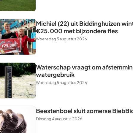
Michiel (22) uit Biddinghuizen win
€25.000 met bijzondere fles
Woensdag 5 augustus 2026
Waterschap vraagt om afstemming
watergebruik
Woensdag 5 augustus 2026
Beestenboel sluit zomerse BiebBi
Dinsdag 4 augustus 2026