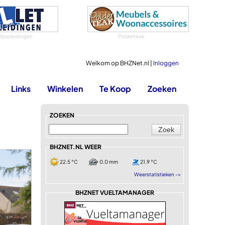
Rijopleidingen
Polderteak
Welkom op BHZNet.nl |
Inloggen
Links
Winkelen
Te Koop
Zoeken
ZOEKEN
BHZNET.NL WEER
22.5 °C
0.0 mm
21.9 °C
Weerstatistieken ->
BHZNET VUELTAMANAGER