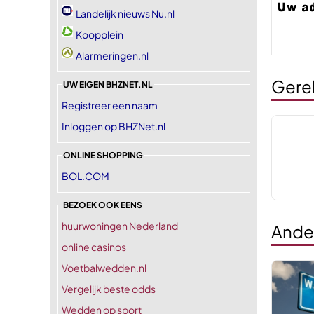
Landelijk nieuws Nu.nl
Koopplein
Alarmeringen.nl
Gere
UW EIGEN BHZNET.NL
Registreer een naam
Inloggen op BHZNet.nl
ONLINE SHOPPING
BOL.COM
BEZOEK OOK EENS
huurwoningen Nederland
Ande
online casinos
Voetbalwedden.nl
Vergelijk beste odds
Wedden op sport