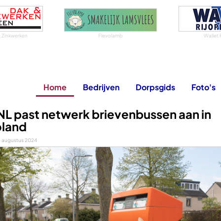
 Zinkwerken
Flevolamb
Wallet 
Home
Bedrijven
Dorpsgids
Foto's
NL past netwerk brievenbussen aan in
oland
 augustus 2024