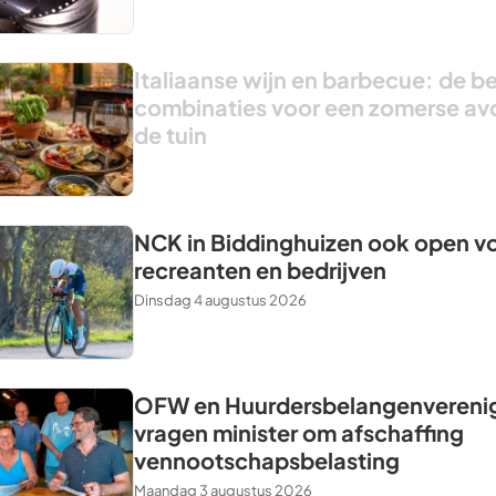
Italiaanse wijn en barbecue: de b
combinaties voor een zomerse av
de tuin
NCK in Biddinghuizen ook open v
recreanten en bedrijven
Dinsdag 4 augustus 2026
OFW en Huurdersbelangenvereni
vragen minister om afschaffing
vennootschapsbelasting
Maandag 3 augustus 2026