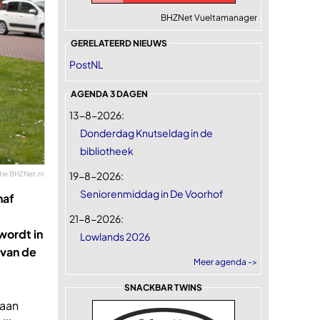
BHZNet Vueltamanager
GERELATEERD NIEUWS
PostNL
AGENDA 3 DAGEN
13-8-2026:
Donderdag Knutseldag in de
bibliotheek
ie BHZNet.nl
19-8-2026:
Seniorenmiddag in De Voorhof
naf
21-8-2026:
wordt in
Lowlands 2026
 van de
Meer agenda ->
SNACKBAR TWINS
 aan