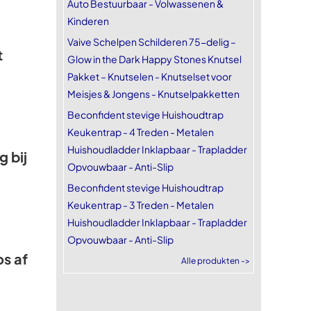
Auto Bestuurbaar - Volwassenen &
Kinderen
Vaive Schelpen Schilderen 75-delig –
t
Glow in the Dark Happy Stones Knutsel
Pakket – Knutselen - Knutselset voor
Meisjes & Jongens - Knutselpakketten
Beconfident stevige Huishoudtrap
Keukentrap - 4 Treden - Metalen
Huishoudladder Inklapbaar - Trapladder
 bij
Opvouwbaar - Anti-Slip
Beconfident stevige Huishoudtrap
Keukentrap - 3 Treden - Metalen
Huishoudladder Inklapbaar - Trapladder
Opvouwbaar - Anti-Slip
os af
Alle produkten ->