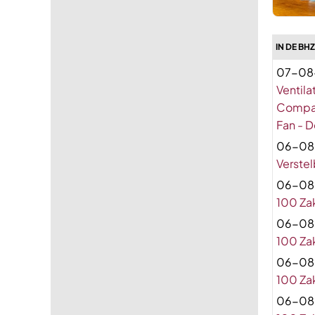
IN DE BH
07-08
Ventila
Compact
Fan - D
06-08
Verste
06-08
100 Za
06-08
100 Za
06-08
100 Za
06-08