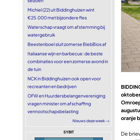
seizoen
Michiel (22) uit Biddinghuizen wint
€25.000 met bijzondere fles
Waterschap vraagt om afstemming bij
watergebruik
Beestenboel sluit zomerse BiebBios af
Italiaanse wijn en barbecue: de beste
combinaties voor een zomerse avond in
de tuin
NCK in Biddinghuizen ook open voor
recreanten en bedrijven
BIDDIN
oktober
OFW en Huurdersbelangenvereniging
Omroep 
vragen minister om afschaffing
augustu
vennootschapsbelasting
oranje 
Nieuws deze week ->
SYBIT
De brie