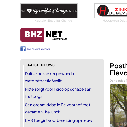
Kapsalon Beautiful Change
Hoogeveen Dak &
Like ons op Facebook
Post
LAATSTE NIEUWS
Flev
Duitse bezoeker gewond in
waterattractie Walibi
Donderdag 1
Hitte zorgt voor risico op schade aan
fruitoogst
Seniorenmiddag in De Voorhof met
gezamenlijke lunch
BAS 1 begint voorbereiding op nieuw