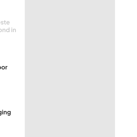
este
ond in
oor
ging