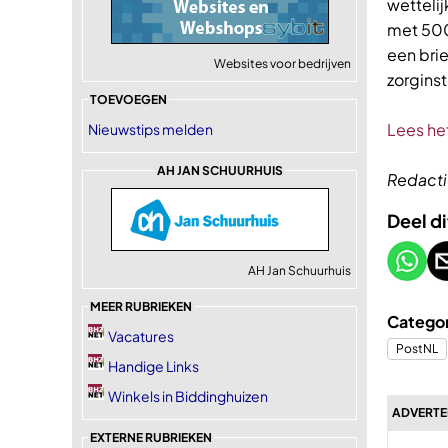
wetteli
met 500
een brie
Websites voor bedrijven
zorgins
TOEVOEGEN
Lees het
Nieuwstips melden
AH JAN SCHUURHUIS
Redacti
Deel di
AH Jan Schuurhuis
MEER RUBRIEKEN
Categor
Vacatures
PostNL
Handige Links
Winkels in Biddinghuizen
ADVERTEE
EXTERNE RUBRIEKEN