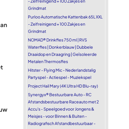
- Zelfreinigend + 100 Zakjes en
Grindmat
Purloo Automatische Kattenbak 65L XXL
aan
- Zelfreinigend + 100 Zakjes en
Grindmat
NOMAD® Drinkfles 750 ml | RVS
Waterfles | Donkerblauw | Dubbele
Draaidop en Draagring | Geïsoleerde
Metalen Thermosfles
t
Hitster - Flying Mic - Nederlandstalig
Partyspel - Actiespel - Muziekspel
Project Hail Mary (4K Ultra HD Blu-ray)
Synergyx® Bestuurbare Auto - RC
Afstandsbestuurbare Raceauto met 2
euw
Accu's - Speelgoed voor Jongens &
Meisjes - voor Binnen & Buiten -
Radiografisch Afstandbestuurbaar -