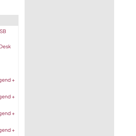
USB
 Desk
igend +
igend +
igend +
igend +