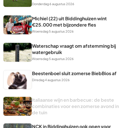
Donderdag 6 augustus 2026
Michiel (22) uit Biddinghuizen wint
€25.000 met bijzondere fles
Woensdag 5 augustus 2026
Waterschap vraagt om afstemming bij
watergebruik
Woensdag 5 augustus 2026
Beestenboel sluit zomerse BiebBios af
Dinsdag 4 augustus 2026
Italiaanse wijn en barbecue: de beste
combinaties voor een zomerse avond in
de tuin
NCK in Biddinghuizen ook open voor