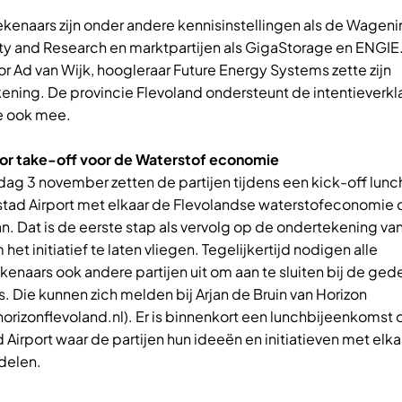
kenaars zijn onder andere kennisinstellingen als de Wagen
ity and Research en marktpartijen als GigaStorage en ENGIE
r Ad van Wijk, hoogleraar Future Energy Systems zette zijn
ening. De provincie Flevoland ondersteunt de intentieverkl
e ook mee.
or take-off voor de Waterstof economie
ag 3 november zetten de partijen tijdens een kick-off lun
stad Airport met elkaar de Flevolandse waterstofeconomie 
n. Dat is de eerste stap als vervolg op de ondertekening va
et initiatief te laten vliegen. Tegelijkertijd nodigen alle
enaars ook andere partijen uit om aan te sluiten bij de ge
. Die kunnen zich melden bij Arjan de Bruin van Horizon
orizonflevoland.nl). Er is binnenkort een lunchbijeenkomst 
 Airport waar de partijen hun ideeën en initiatieven met elka
delen.