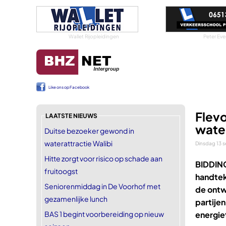
Wallet Rijopleidingen
Peter Eve
Like ons op Facebook
Flevo
LAATSTE NIEUWS
wate
Duitse bezoeker gewond in
waterattractie Walibi
Dinsdag 13 
Hitte zorgt voor risico op schade aan
BIDDIN
fruitoogst
handtek
Seniorenmiddag in De Voorhof met
de ontw
gezamenlijke lunch
partije
BAS 1 begint voorbereiding op nieuw
energiet