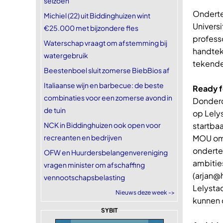
seizoen
Onderte
Michiel (22) uit Biddinghuizen wint
Univers
€25.000 met bijzondere fles
professo
Waterschap vraagt om afstemming bij
handtek
watergebruik
tekend
Beestenboel sluit zomerse BiebBios af
Italiaanse wijn en barbecue: de beste
Ready f
combinaties voor een zomerse avond in
Donderd
de tuin
op Lely
NCK in Biddinghuizen ook open voor
startbaa
recreanten en bedrijven
MOU om h
ondertek
OFW en Huurdersbelangenvereniging
ambities
vragen minister om afschaffing
(arjan@h
vennootschapsbelasting
Lelystad
Nieuws deze week ->
kunnen 
SYBIT