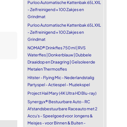
Purloo Automatische Kattenbak 65L XXL
- Zelfreinigend + 100 Zakjes en
Grindmat
Purloo Automatische Kattenbak 65L XXL
- Zelfreinigend + 100 Zakjes en
Grindmat
NOMAD® Drinkfles 750 ml | RVS
Waterfles | Donkerblauw | Dubbele
Draaidop en Draagring | Geïsoleerde
Metalen Thermosfles
Hitster - Flying Mic - Nederlandstalig
Partyspel - Actiespel - Muziekspel
Project Hail Mary (4K Ultra HD Blu-ray)
Synergyx® Bestuurbare Auto - RC
Afstandsbestuurbare Raceauto met 2
Accu's - Speelgoed voor Jongens &
Meisjes - voor Binnen & Buiten -