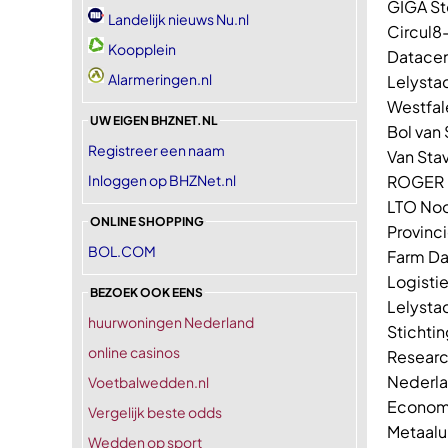
GIGA St
Landelijk nieuws Nu.nl
Circul8
Koopplein
Datacen
Alarmeringen.nl
Lelysta
Westfal
UW EIGEN BHZNET.NL
Bol van
Registreer een naam
Van Sta
Inloggen op BHZNet.nl
ROGER 
LTO No
ONLINE SHOPPING
Provinc
BOL.COM
Farm Da
Logisti
BEZOEK OOK EENS
Lelystad
huurwoningen Nederland
Stichti
online casinos
Resear
Nederla
Voetbalwedden.nl
Economi
Vergelijk beste odds
Metaalu
Wedden op sport