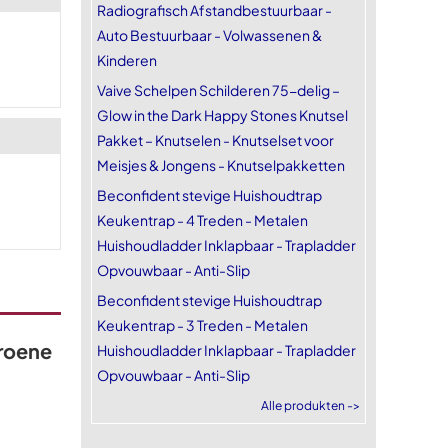
Radiografisch Afstandbestuurbaar -
Auto Bestuurbaar - Volwassenen &
Kinderen
Vaive Schelpen Schilderen 75-delig –
Glow in the Dark Happy Stones Knutsel
Pakket – Knutselen - Knutselset voor
Meisjes & Jongens - Knutselpakketten
Beconfident stevige Huishoudtrap
Keukentrap - 4 Treden - Metalen
Huishoudladder Inklapbaar - Trapladder
Opvouwbaar - Anti-Slip
Beconfident stevige Huishoudtrap
Keukentrap - 3 Treden - Metalen
Groene
Huishoudladder Inklapbaar - Trapladder
Opvouwbaar - Anti-Slip
Alle produkten ->