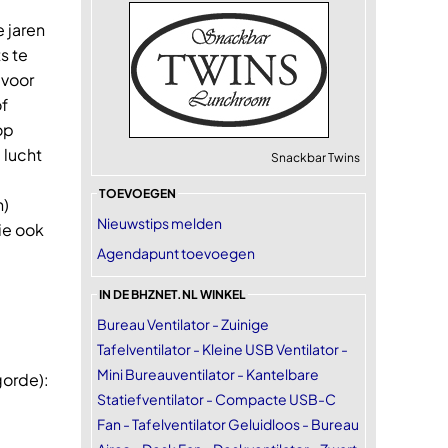
 jaren
s te
 voor
of
op
 lucht
Snackbar Twins
TOEVOEGEN
n)
Nieuwstips melden
ie ook
Agendapunt toevoegen
IN DE BHZNET.NL WINKEL
Bureau Ventilator - Zuinige
Tafelventilator - Kleine USB Ventilator -
Mini Bureauventilator - Kantelbare
gorde):
Statiefventilator - Compacte USB-C
Fan - Tafelventilator Geluidloos - Bureau