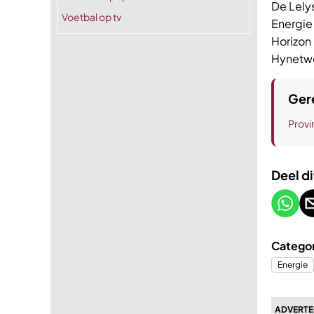
De Lely
Voetbal op tv
Energie
Horizon
Hynetwo
Gere
Provi
Deel di
Categor
Energie
ADVERTEE