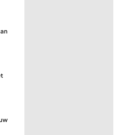
aan
t
euw