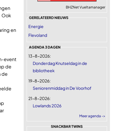
ingen
BHZNet Vueltamanager
. Ook
GERELATEERD NIEUWS
Energie
aring en
Flevoland
AGENDA 3 DAGEN
13-8-2026:
ch-event
Donderdag Knutseldag in de
op de
bibliotheek
n de
19-8-2026:
deelde
Seniorenmiddag in De Voorhof
21-8-2026:
op
Lowlands 2026
ar
Meer agenda ->
SNACKBAR TWINS