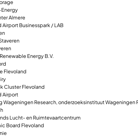
orage
-Energy
ter Almere
d Airport Businesspark / LAB
en
 Staveren
veren
Renewable Energy B.V.
ord
ie Flevoland
iry
ek Cluster Flevoland
 Airport
ng Wageningen Research, onderzoeksinstituut Wageningen P
ch
nds Lucht- en Ruimtevaartcentrum
c Board Flevoland
nie