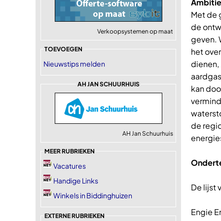
Ambiti
Met de 
de ontw
Verkoopsystemen op maat
geven. 
TOEVOEGEN
het over
dienen, 
Nieuwstips melden
aardgas 
AH JAN SCHUURHUIS
kan doo
vermind
waterst
de regi
AH Jan Schuurhuis
energie
MEER RUBRIEKEN
Ondert
Vacatures
Handige Links
De lijst
Winkels in Biddinghuizen
Engie E
EXTERNE RUBRIEKEN