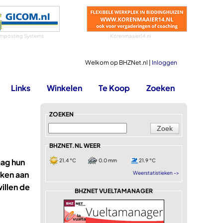
mposting Systems
Korenmaaier14.nl
Welkom op BHZNet.nl |
Inloggen
Links
Winkelen
Te Koop
Zoeken
ZOEKEN
BHZNET.NL WEER
aag hun
21.4 °C
0.0 mm
21.9 °C
rken aan
Weerstatistieken ->
illen de
BHZNET VUELTAMANAGER