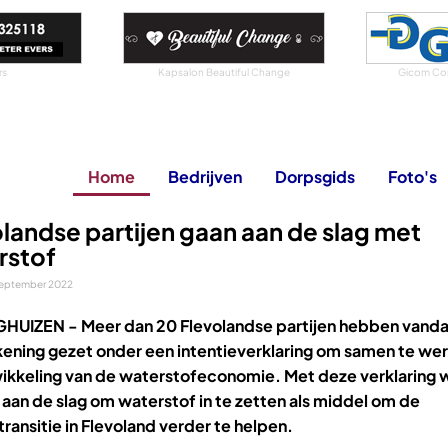
rs
Kapsalon Beautiful Change
Gicom Co
Home
Bedrijven
Dorpsgids
Foto's
landse partijen gaan aan de slag met
rstof
september 2022
GHUIZEN -
Meer dan 20 Flevolandse partijen hebben vand
ening gezet onder een intentieverklaring om samen te we
ikkeling van de waterstofeconomie. Met deze verklaring w
n aan de slag om waterstof in te zetten als middel om de
ransitie in Flevoland verder te helpen.