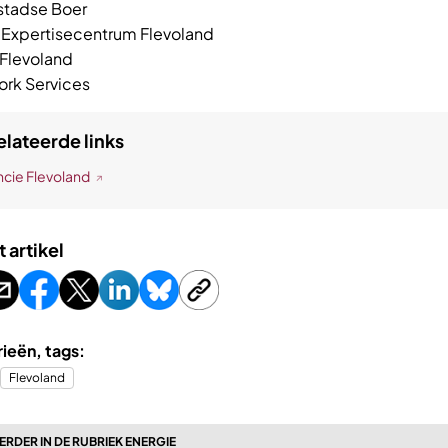
stadse Boer
 Expertisecentrum Flevoland
 Flevoland
rk Services
lateerde links
ncie Flevoland
t artikel
ieën, tags:
Flevoland
RDER IN DE RUBRIEK ENERGIE