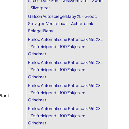
Airco - Desk Fan - Deskventilator - Zwart
- Silvergear
Gatson Autospiegel Baby XL - Groot,
Stevig en Verstelbaar - Achterbank
Spiegel Baby
Purloo Automatische Kattenbak 65L XXL
- Zelfreinigend + 100 Zakjes en
Grindmat
Purloo Automatische Kattenbak 65L XXL
- Zelfreinigend + 100 Zakjes en
Grindmat
Purloo Automatische Kattenbak 65L XXL
- Zelfreinigend + 100 Zakjes en
lant
Grindmat
Purloo Automatische Kattenbak 65L XXL
- Zelfreinigend + 100 Zakjes en
Grindmat