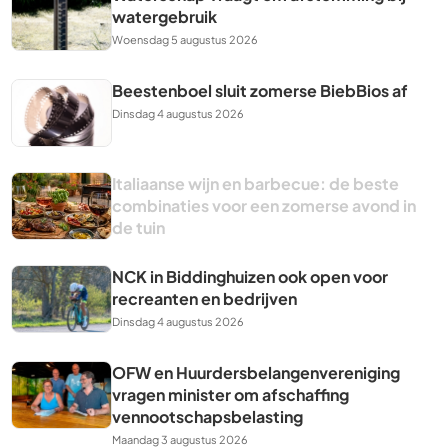
watergebruik
Woensdag 5 augustus 2026
Beestenboel sluit zomerse BiebBios af
Dinsdag 4 augustus 2026
Italiaanse wijn en barbecue: de beste
combinaties voor een zomerse avond in
de tuin
NCK in Biddinghuizen ook open voor
recreanten en bedrijven
Dinsdag 4 augustus 2026
OFW en Huurdersbelangenvereniging
vragen minister om afschaffing
vennootschapsbelasting
Maandag 3 augustus 2026