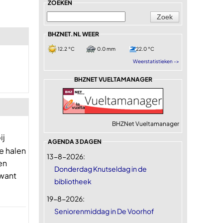
ZOEKEN
BHZNET.NL WEER
12.2 °C
0.0 mm
22.0 °C
Weerstatistieken ->
BHZNET VUELTAMANAGER
BHZNet Vueltamanager
ij
AGENDA 3 DAGEN
e halen
13-8-2026:
en
Donderdag Knutseldag in de
 want
bibliotheek
19-8-2026:
Seniorenmiddag in De Voorhof