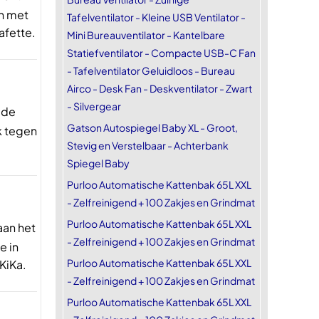
en met
Tafelventilator - Kleine USB Ventilator -
afette.
Mini Bureauventilator - Kantelbare
Statiefventilator - Compacte USB-C Fan
- Tafelventilator Geluidloos - Bureau
Airco - Desk Fan - Deskventilator - Zwart
- Silvergear
 de
Gatson Autospiegel Baby XL - Groot,
k tegen
Stevig en Verstelbaar - Achterbank
Spiegel Baby
Purloo Automatische Kattenbak 65L XXL
- Zelfreinigend + 100 Zakjes en Grindmat
Purloo Automatische Kattenbak 65L XXL
aan het
- Zelfreinigend + 100 Zakjes en Grindmat
e in
Purloo Automatische Kattenbak 65L XXL
KiKa.
- Zelfreinigend + 100 Zakjes en Grindmat
Purloo Automatische Kattenbak 65L XXL