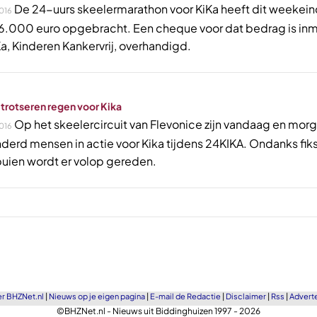
De 24-uurs skeelermarathon voor KiKa heeft dit weekei
016
86.000 euro opgebracht. Een cheque voor dat bedrag is in
a, Kinderen Kankervrij, overhandigd.
 trotseren regen voor Kika
Op het skeelercircuit van Flevonice zijn vandaag en mor
016
nderd mensen in actie voor Kika tijdens 24KIKA. Ondanks fik
uien wordt er volop gereden.
r BHZNet.nl
|
Nieuws op je eigen pagina
|
E-mail de Redactie
|
Disclaimer
|
Rss
|
Advert
©BHZNet.nl - Nieuws uit Biddinghuizen 1997 - 2026