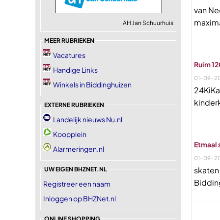
van Ne
maxima
AH Jan Schuurhuis
MEER RUBRIEKEN
Vacatures
Ruim 12
Handige Links
01-09-2
Winkels in Biddinghuizen
24KiKa
kinder
EXTERNE RUBRIEKEN
Landelijk nieuws Nu.nl
Koopplein
Etmaal 
Alarmeringen.nl
01-09-2
skaten
UW EIGEN BHZNET.NL
Biddin
Registreer een naam
Inloggen op BHZNet.nl
ONLINE SHOPPING