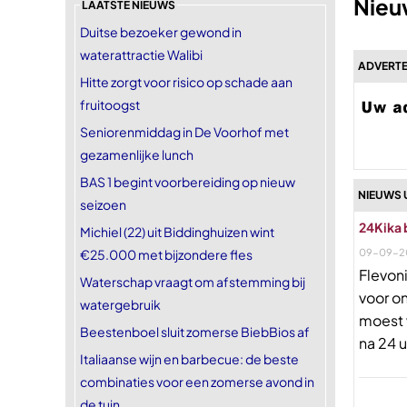
Nieuw
LAATSTE NIEUWS
Duitse bezoeker gewond in
waterattractie Walibi
ADVERTE
Hitte zorgt voor risico op schade aan
fruitoogst
Seniorenmiddag in De Voorhof met
gezamenlijke lunch
BAS 1 begint voorbereiding op nieuw
NIEUWS U
seizoen
24Kika 
Michiel (22) uit Biddinghuizen wint
€25.000 met bijzondere fles
09-09-2
Flevon
Waterschap vraagt om afstemming bij
voor o
watergebruik
moest 
Beestenboel sluit zomerse BiebBios af
na 24 
Italiaanse wijn en barbecue: de beste
combinaties voor een zomerse avond in
de tuin