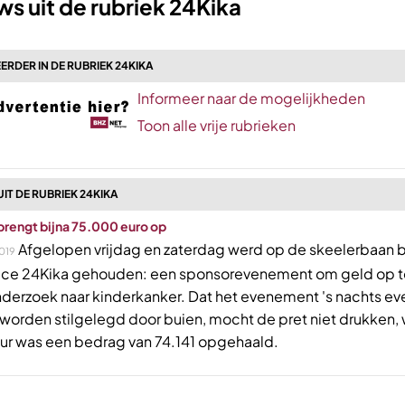
s uit de rubriek 24Kika
ERDER IN DE RUBRIEK 24KIKA
Informeer naar de mogelijkheden
Toon alle vrije rubrieken
IT DE RUBRIEK 24KIKA
brengt bijna 75.000 euro op
Afgelopen vrijdag en zaterdag werd op de skeelerbaan b
019
ice 24Kika gehouden: een sponsorevenement om geld op t
nderzoek naar kinderkanker. Dat het evenement 's nachts ev
worden stilgelegd door buien, mocht de pret niet drukken,
uur was een bedrag van 74.141 opgehaald.