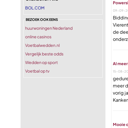
Powersl
BOL.COM
09-09-2
Biddin
BEZOEK OOK EENS
Vierent
huurwoningen Nederland
de dee
online casinos
onderz
Voetbalwedden.nl
Vergelijk beste odds
Wedden op sport
Al meer
Voetbal op tv
15-08-20
gedure
meer d
vorig j
Kankerv
Mooie o