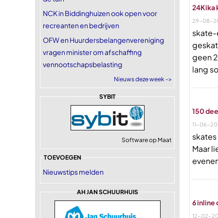
24Kika 
NCK in Biddinghuizen ook open voor
29-08-2
recreanten en bedrijven
skate-
OFW en Huurdersbelangenvereniging
geskat
vragen minister om afschaffing
geen 24
vennootschapsbelasting
lang so
Nieuws deze week ->
SYBIT
150 dee
11-06-20
skates
Software op Maat
Maar li
TOEVOEGEN
evene
Nieuwstips melden
AH JAN SCHUURHUIS
6 inline
12-02-20