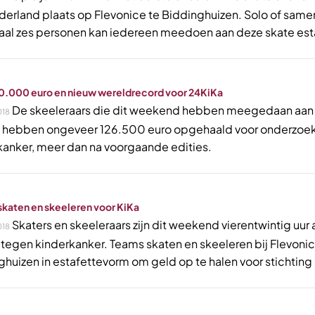
derland plaats op Flevonice te Biddinghuizen. Solo of sam
al zes personen kan iedereen meedoen aan deze skate est
0.000 euro en nieuw wereldrecord voor 24KiKa
De skeeleraars die dit weekend hebben meegedaan aan
018
 hebben ongeveer 126.500 euro opgehaald voor onderzoe
kanker, meer dan na voorgaande edities.
skaten en skeeleren voor KiKa
Skaters en skeeleraars zijn dit weekend vierentwintig uur 
018
 tegen kinderkanker. Teams skaten en skeeleren bij Flevonic
ghuizen in estafettevorm om geld op te halen voor stichting 