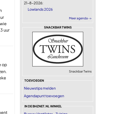
21-8-2026:
Lowlands 2026
n
ur
Meer agenda ->
 wie
SNACKBAR TWINS
 3 uur
e op
zen.
Snackbar Twins
ieke
TOEVOEGEN
Nieuwstips melden
Agendapunt toevoegen
IN DE BHZNET.NL WINKEL
ment
Bureau Ventilator - Zuinige