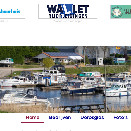
urhuis
Wallet Rijopleidingen
Home
Bedrijven
Dorpsgids
Foto's