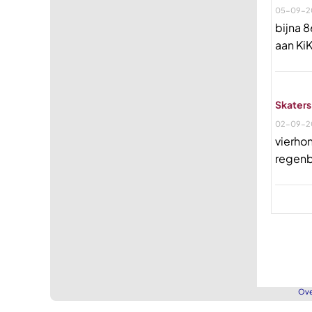
05-09-2
bijna 
aan KiK
Skaters
02-09-2
vierho
regenb
Ove