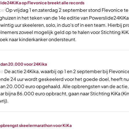
ide24KiKa op Flevonice breekt alle records
Op vrijdag 1 en zaterdag 2 september stond Flevonice te
017
ghuizen in het teken van de 14e editie van Powerslide24KiKa
wintig uur skeeleren, solo, in duo's of in een team. Hierbij p
lnemers zoveel mogelijk geld op te halen voor Stichting KiK
oek naar kinderkanker ondersteunt.
 dan 20.000 voor 24Kika
De actie 24Kika, waarbij op 1 en 2 september bij Flevonic
17
nde 24 uur wordt geskeelerd voor het goede doel, heeft nu 
an 20.000 euro opgehaald. Alle opbrengsten van de actie,
aar bijna 86.000 euro opbracht, gaan naar Stichting KiKa (K
rij).
pbrengst skeelermarathon voor KiKa