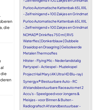
- Zelfreinigend + 100 Zakjes en Grindmat
Purloo Automatische Kattenbak 65L XXL
- Zelfreinigend + 100 Zakjes en Grindmat
.
roberen
Purloo Automatische Kattenbak 65L XXL
a, die
- Zelfreinigend + 100 Zakjes en Grindmat
NOMAD® Drinkfles 750 ml | RVS
Waterfles | Donkerblauw | Dubbele
Draaidop en Draagring | Geïsoleerde
Metalen Thermosfles
e
Hitster - Flying Mic - Nederlandstalig
Partyspel - Actiespel - Muziekspel
al
 die
Project Hail Mary (4K Ultra HD Blu-ray)
inderen
Synergyx® Bestuurbare Auto - RC
Afstandsbestuurbare Raceauto met 2
Accu's - Speelgoed voor Jongens &
Meisjes - voor Binnen & Buiten -
Radiografisch Afstandbestuurbaar -