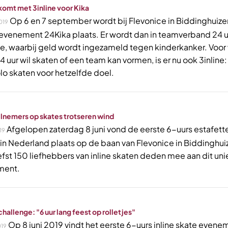
komt met 3inline voor Kika
Op 6 en 7 september wordt bij Flevonice in Biddinghuize
019
evenement 24Kika plaats. Er wordt dan in teamverband 24 u
e, waarbij geld wordt ingezameld tegen kinderkanker. Voor
 uur wil skaten of een team kan vormen, is er nu ook 3inline:
lo skaten voor hetzelfde doel.
lnemers op skates trotseren wind
Afgelopen zaterdag 8 juni vond de eerste 6-uurs estafett
19
 in Nederland plaats op de baan van Flevonice in Biddinghui
efst 150 liefhebbers van inline skaten deden mee aan dit un
ment.
 challenge: "6 uur lang feest op rolletjes"
Op 8 juni 2019 vindt het eerste 6-uurs inline skate evene
19