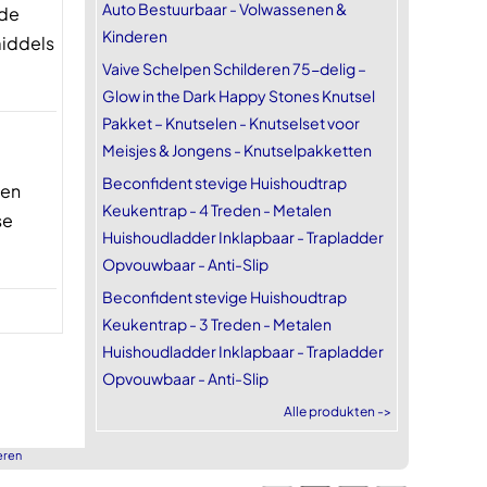
Auto Bestuurbaar - Volwassenen &
nde
Kinderen
middels
Vaive Schelpen Schilderen 75-delig –
Glow in the Dark Happy Stones Knutsel
Pakket – Knutselen - Knutselset voor
Meisjes & Jongens - Knutselpakketten
Beconfident stevige Huishoudtrap
gen
Keukentrap - 4 Treden - Metalen
se
Huishoudladder Inklapbaar - Trapladder
Opvouwbaar - Anti-Slip
Beconfident stevige Huishoudtrap
Keukentrap - 3 Treden - Metalen
Huishoudladder Inklapbaar - Trapladder
Opvouwbaar - Anti-Slip
Alle produkten ->
eren