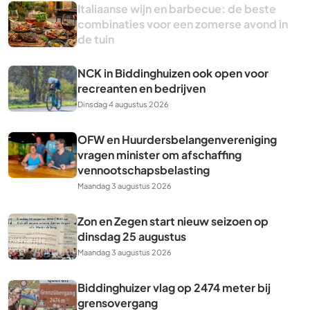
Italiaanse wijn en barbecue: de beste
combinaties voor een zomerse avond in
de tuin
NCK in Biddinghuizen ook open voor
recreanten en bedrijven
Dinsdag 4 augustus 2026
OFW en Huurdersbelangenvereniging
vragen minister om afschaffing
vennootschapsbelasting
Maandag 3 augustus 2026
Zon en Zegen start nieuw seizoen op
dinsdag 25 augustus
Maandag 3 augustus 2026
Biddinghuizer vlag op 2474 meter bij
grensovergang