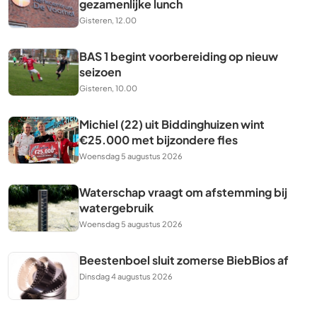
gezamenlijke lunch
Gisteren, 12.00
BAS 1 begint voorbereiding op nieuw
seizoen
Gisteren, 10.00
Michiel (22) uit Biddinghuizen wint
€25.000 met bijzondere fles
Woensdag 5 augustus 2026
Waterschap vraagt om afstemming bij
watergebruik
Woensdag 5 augustus 2026
Beestenboel sluit zomerse BiebBios af
Dinsdag 4 augustus 2026