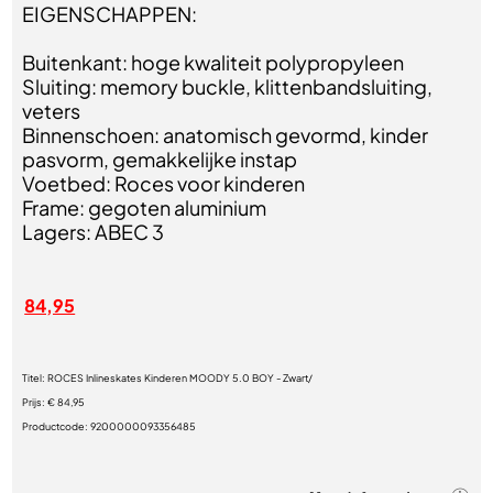
EIGENSCHAPPEN:
Buitenkant: hoge kwaliteit polypropyleen
Sluiting: memory buckle, klittenbandsluiting,
veters
Binnenschoen: anatomisch gevormd, kinder
pasvorm, gemakkelijke instap
Voetbed: Roces voor kinderen
Frame: gegoten aluminium
Lagers: ABEC 3
84,95
Titel:
ROCES Inlineskates Kinderen MOODY 5.0 BOY - Zwart/
Prijs:
€ 84,95
Productcode:
9200000093356485