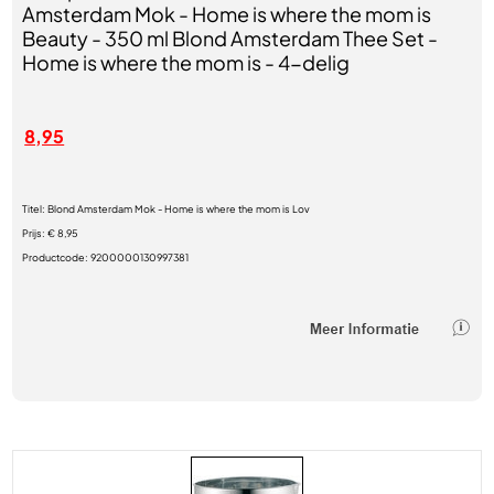
Amsterdam Mok - Home is where the mom is
Beauty - 350 ml Blond Amsterdam Thee Set -
Home is where the mom is - 4-delig
8,95
Titel:
Blond Amsterdam Mok - Home is where the mom is Lov
Prijs:
€ 8,95
Productcode:
9200000130997381