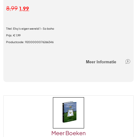
8,99
1,99
Titel:
Elvy's eigen wereld 1 - So boho
Prijs:
€ 1,99
Productcode:
9200000076266346
Meer Boeken