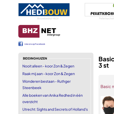
Bouwbedrijf HEDI
Pelletkachel
Like ons op Facebook
Basi
BIDDINGHUIZEN
3 st
Nooit alleen - koor Zon & Zegen
Raak mij aan - koor Zon & Zegen
Wonderen bestaan - Ruthger
Basic 
Steenbeek
Alle boeken van Anika Redhed in één
overzicht
Utrecht: Sights and Secrets of Holland's