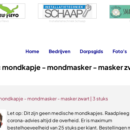
s Flevo
Installatietechniek Schaap
Home
Bedrijven
Dorpsgids
Foto's
c mondkapje - mondmasker - masker zw
mondkapje - mondmasker - masker zwart | 3 stuks
Let op: Dit zijn geen medische mondkapjes. Raadpleeg
corona-advies altijd de overheid. Er is maximum
bestelhoeveelheid van 25 stuks per klant. Bestellingen 