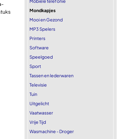
Mobiele telefonie
a-
Mondkapjes
stuks
.
Mooi en Gezond
MP3 Spelers
Printers
Software
Speelgoed
Sport
Tassen en lederwaren
Televisie
Tuin
Uitgelicht
Vaatwasser
Vrije Tijd
Wasmachine - Droger