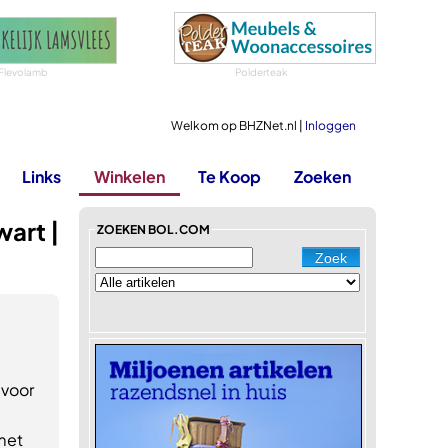
Flevolamb
Polderteak
Welkom op BHZNet.nl |
Inloggen
Links
Winkelen
Te Koop
Zoeken
art |
ZOEKEN BOL.COM
 voor
met