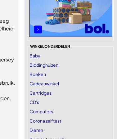
leeg
elheid
WINKELONDERDELEN
Baby
jersey
Biddinghuizen
Boeken
bruik.
Cadeauwinkel
Cartridges
rden.
CD's
Computers
Corona zelftest
Dieren