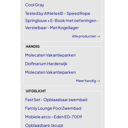
Cool Gray
Tested by Athletes© - Speed Rope
Springtouw + E-Book met oefeningen -
Verstelbaar - Met Kogellager
Alle producten ->
HANDIG
Molecaten Vakantieparken
Dolfinarium Harderwijk
Molecaten Vakantieparken
Meer handig ->
UITGELICHT
Fast Set - Opblaasbaar zwembad
Family Lounge Pool Zwembad
Mobiele airco - Eden ED-7009
Opblaasbare Jacuzzi