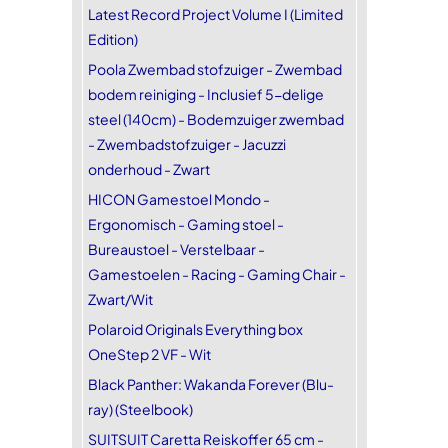
Latest Record Project Volume I (Limited
Edition)
Poola Zwembad stofzuiger - Zwembad
bodem reiniging - Inclusief 5-delige
steel (140cm) - Bodemzuiger zwembad
- Zwembadstofzuiger - Jacuzzi
onderhoud - Zwart
HICON Gamestoel Mondo -
Ergonomisch - Gaming stoel -
Bureaustoel - Verstelbaar -
Gamestoelen - Racing - Gaming Chair -
Zwart/Wit
Polaroid Originals Everything box
OneStep 2 VF - Wit
Black Panther: Wakanda Forever (Blu-
ray) (Steelbook)
SUITSUIT Caretta Reiskoffer 65 cm -