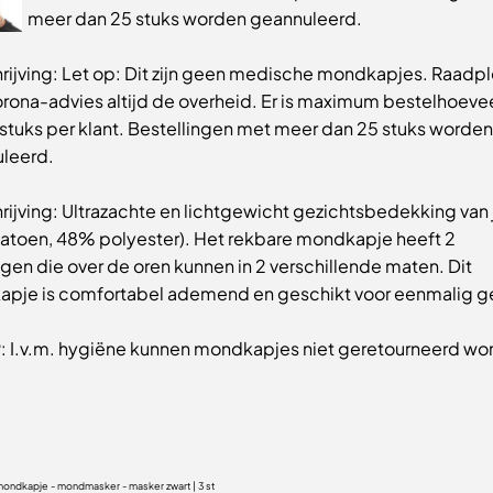
meer dan 25 stuks worden geannuleerd.
ijving: Let op: Dit zijn geen medische mondkapjes. Raadp
orona-advies altijd de overheid. Er is maximum bestelhoeve
 stuks per klant. Bestellingen met meer dan 25 stuks worden
leerd.
ijving: Ultrazachte en lichtgewicht gezichtsbedekking van 
atoen, 48% polyester). Het rekbare mondkapje heeft 2
gen die over de oren kunnen in 2 verschillende maten. Dit
pje is comfortabel ademend en geschikt voor eenmalig ge
: I.v.m. hygiëne kunnen mondkapjes niet geretourneerd wo
mondkapje - mondmasker - masker zwart | 3 st