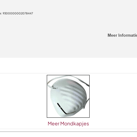
e:
9300000002078447
Meer Mondkapjes