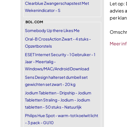
Clearblue Zwangerschapstest Met
Let op:
Wekenindicator - S
advies 
per kla
BOL.COM
Somebody Up there Likes Me
Omschrij
Oral-B CrossAction Zwart - 4 stuks -
Meer in
Opzetborstels
ESET Internet Security - 1 Gebruiker - 1
Jaar - Meertalig -
Windows/MAC/Android Download
Sens Design halterset dumbell set
gewichten set zwart - 20 kg
Jodium Tabletten - Dripship - Jodium
Tabletten Straling - Jodium - Jodium
tabletten - 50 stuks - Natuurlijk
Philips Hue Spot - warm-tot koelwit licht
- 3 pack - GU10