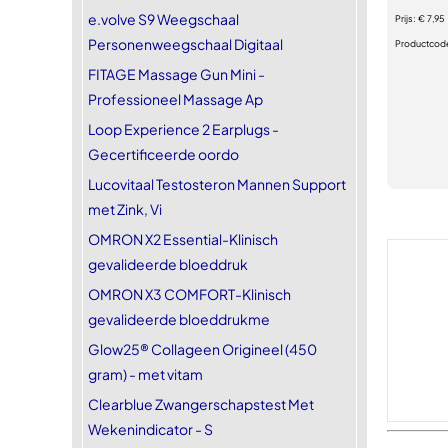
e.volve S9 Weegschaal
Prijs:
€ 7,95
Personenweegschaal Digitaal
Productcod
FITAGE Massage Gun Mini -
Professioneel Massage Ap
Loop Experience 2 Earplugs -
Gecertificeerde oordo
Lucovitaal Testosteron Mannen Support
met Zink, Vi
OMRON X2 Essential-Klinisch
gevalideerde bloeddruk
OMRON X3 COMFORT-Klinisch
gevalideerde bloeddrukme
Glow25® Collageen Origineel (450
gram) - met vitam
Clearblue Zwangerschapstest Met
Wekenindicator - S