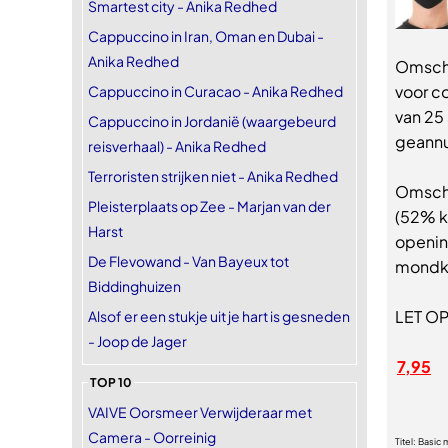
Smartest city - Anika Redhed
Cappuccino in Iran, Oman en Dubai -
Anika Redhed
Omschr
voor c
Cappuccino in Curacao - Anika Redhed
van 25
Cappuccino in Jordanië (waargebeurd
geannu
reisverhaal) - Anika Redhed
Terroristen strijken niet - Anika Redhed
Omschr
Pleisterplaats op Zee - Marjan van der
(52% k
Harst
openin
De Flevowand - Van Bayeux tot
mondka
Biddinghuizen
LET OP
Alsof er een stukje uit je hart is gesneden
- Joop de Jager
7,95
TOP 10
VAIVE Oorsmeer Verwijderaar met
Camera - Oorreinig
Titel:
Basic 