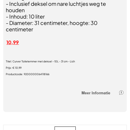
- Inclusief deksel om nare luchtjes weg te
houden
- Inhoud: 10 liter
- Diameter: 31 centimeter, hoogte: 30
centimeter
10,99
Titel:
Curver Toiletemmer met deksel - 10L - 31 cm - Lich
Prijs:
€ 10,99
Productcode:
9200000064118166