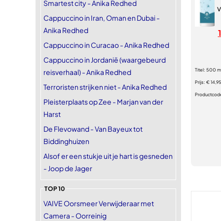
Smartest city - Anika Redhed
v
Cappuccino in Iran, Oman en Dubai -
Anika Redhed
Cappuccino in Curacao - Anika Redhed
Cappuccino in Jordanië (waargebeurd
Titel:
500 ml
reisverhaal) - Anika Redhed
Prijs:
€ 14,9
Terroristen strijken niet - Anika Redhed
Productcod
Pleisterplaats op Zee - Marjan van der
Harst
De Flevowand - Van Bayeux tot
Biddinghuizen
Alsof er een stukje uit je hart is gesneden
- Joop de Jager
TOP 10
VAIVE Oorsmeer Verwijderaar met
Camera - Oorreinig