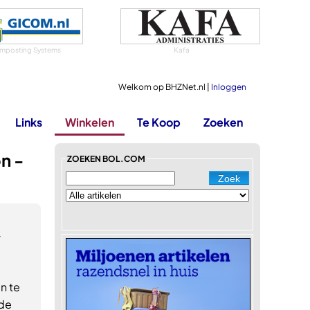
mposting Systems
Kafa
Welkom op BHZNet.nl |
Inloggen
Links
Winkelen
Te Koop
Zoeken
n -
ZOEKEN BOL.COM
-
n te
 de