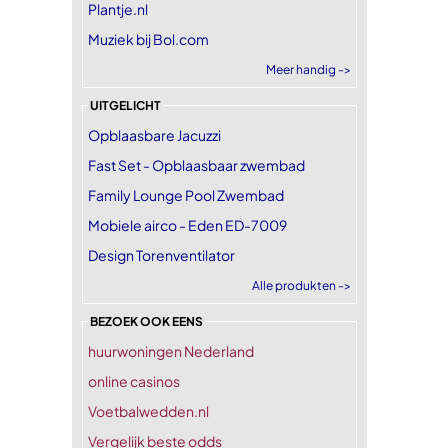
Plantje.nl
Muziek bij Bol.com
Meer handig ->
UITGELICHT
Opblaasbare Jacuzzi
Fast Set - Opblaasbaar zwembad
Family Lounge Pool Zwembad
Mobiele airco - Eden ED-7009
Design Torenventilator
Alle produkten ->
BEZOEK OOK EENS
huurwoningen Nederland
online casinos
Voetbalwedden.nl
Vergelijk beste odds