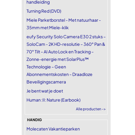
handleiding
Turning Red (DVD)
Miele Parketborstel - Met natuurhaar -
35mm met Miele-klik
eufy Security Solo Camera E30 2 stuks –
SoloCam - 2K HD-resolutie – 360° Pan &
70° Tilt – AI Auto Lock en Tracking –
Zonne-energie met SolarPlus™
Technologie – Geen
Abonnementskosten – Draadloze
Beveiligingscamera
Je bent wat je doet
Human :II: Nature (Earbook)
Alle producten ->
HANDIG
Molecaten Vakantieparken