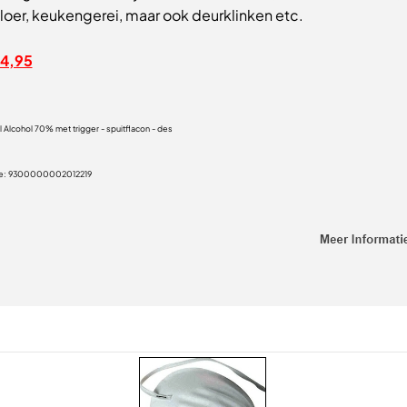
loer, keukengerei, maar ook deurklinken etc.
14,95
 Alcohol 70% met trigger - spuitflacon - des
5
e:
9300000002012219