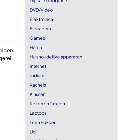
Digitale fotografie
DVD/Video
Elektronica
E-readers
Games
Hema
nigen.
Huishoudelijke apparaten
gerei,
Internet
Jodium
Kachels
Klussen
Koken en Tafelen
Laptops
Leen Bakker
Lidl