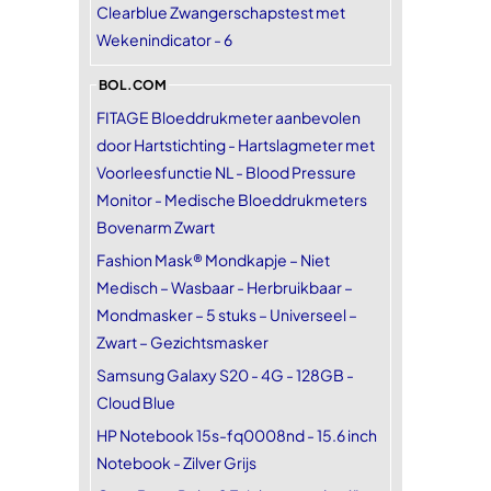
Clearblue Zwangerschapstest met
Wekenindicator - 6
BOL.COM
FITAGE Bloeddrukmeter aanbevolen
door Hartstichting - Hartslagmeter met
Voorleesfunctie NL - Blood Pressure
Monitor - Medische Bloeddrukmeters
Bovenarm Zwart
Fashion Mask® Mondkapje – Niet
Medisch – Wasbaar - Herbruikbaar –
Mondmasker – 5 stuks – Universeel –
Zwart – Gezichtsmasker
Samsung Galaxy S20 - 4G - 128GB -
Cloud Blue
HP Notebook 15s-fq0008nd - 15.6 inch
Notebook - Zilver Grijs