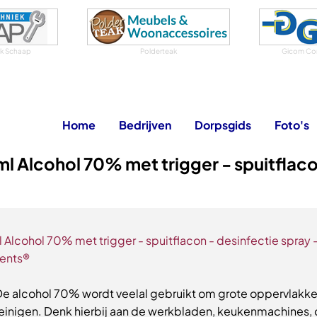
iek Schaap
Polderteak
Gicom Co
Home
Bedrijven
Dorpsgids
Foto's
l Alcohol 70% met trigger - spuitflaco
 Alcohol 70% met trigger - spuitflacon - desinfectie spray 
ents®
e alcohol 70% wordt veelal gebruikt om grote oppervlakke
einigen. Denk hierbij aan de werkbladen, keukenmachines,