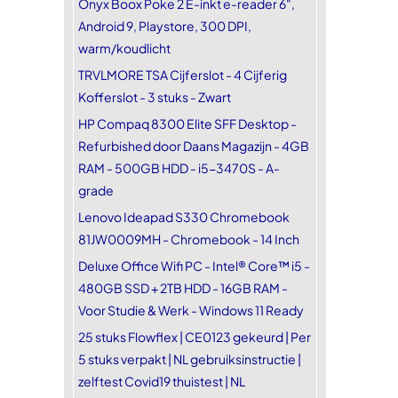
Onyx Boox Poke 2 E-inkt e-reader 6",
Android 9, Playstore, 300 DPI,
warm/koudlicht
TRVLMORE TSA Cijferslot - 4 Cijferig
Kofferslot - 3 stuks - Zwart
HP Compaq 8300 Elite SFF Desktop -
Refurbished door Daans Magazijn - 4GB
RAM - 500GB HDD - i5-3470S - A-
grade
Lenovo Ideapad S330 Chromebook
81JW0009MH - Chromebook - 14 Inch
Deluxe Office Wifi PC - Intel® Core™ i5 -
480GB SSD + 2TB HDD - 16GB RAM -
Voor Studie & Werk - Windows 11 Ready
25 stuks Flowflex | CE0123 gekeurd | Per
5 stuks verpakt | NL gebruiksinstructie |
zelftest Covid19 thuistest | NL