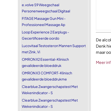
e.volve S9 Weegschaal
Personenweegschaal Digitaal
FITAGE Massage Gun Mini -
Professioneel Massage Ap
Loop Experience 2 Earplugs -
Gecertificeerde oordo
De alco
Lucovitaal Testosteron Mannen Support
Denk hi
met Zink, Vi
maar ook
OMRON X2 Essential-Klinisch
Meer in
gevalideerde bloeddruk
OMRON X3 COMFORT-Klinisch
gevalideerde bloeddrukme
Clearblue Zwangerschapstest Met
Wekenindicator - S
Clearblue Zwangerschapstest Met
Wekenindicator - S