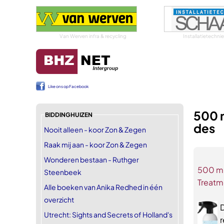
Van Werven infra & recycling
Installatietechn
Like ons op Facebook
500 m
BIDDINGHUIZEN
des
Nooit alleen - koor Zon & Zegen
Raak mij aan - koor Zon & Zegen
Wonderen bestaan - Ruthger
500 ml
Steenbeek
Treatm
Alle boeken van Anika Redhed in één
overzicht
D
Utrecht: Sights and Secrets of Holland's
r